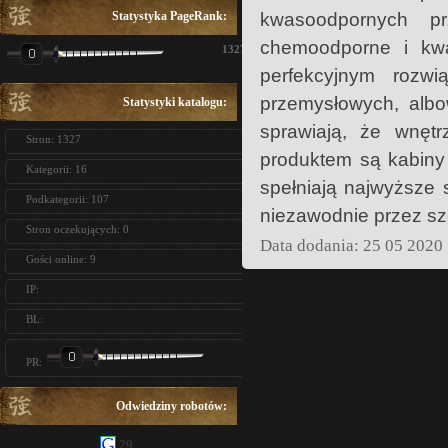
Statystyka PageRank:
kwasoodpornych pr
chemoodporne i kwa
1327
perfekcyjnym rozw
przemysłowych, albo
Statystyki katalogu:
sprawiają, że wnęt
Stron: 1327
produktem są kabiny 
Kategorii: 16
spełniają najwyższe 
Podkategorii: 107
niezawodnie przez sze
Stron oczekujących: 0
Data dodania: 25 05 2020
Gości online: 9
IP:
BL:
PR:
Odwiedziny robotów:
29