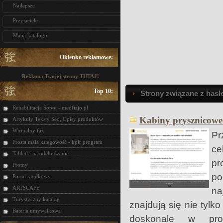
Najlepsze
Przyjaciele
Mapa katalogu
Okienko reklamowe:
Reklama Twojej strony TUTAJ!
Top 10:
Strony związane z hasł
Rehabilitacja Sopot - medfizjo.pl
Kabiny prysznicowe
Artykuły Teksty Seo, Opisy produktów
Wirtualny fax
Pr
Prosta mała księgowość - kpir program
ce
Tabletki na odchudzanie
pr
Promy
po
Portal randkowy
ARTSCAPE
na
Turystyczny katalog
znajdują się nie tylko
Bateria umywalkowa
doskonale w prop