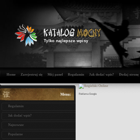
Tylko najlepsze wpisy
Home
Zarejestruj się
Mój panel
Regulamin
Jak dodać wpis?
Dodaj stronę
Menu:
Reklama Google
Regulamin
Jak dodać wpis?
Najnowsze
Popularne