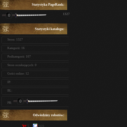
Statystyka PageRank:
1327
Statystyki katalogu:
Stron: 1327
Kategorii: 16
Podkategorii: 107
Stron oczekujących: 0
Gości online: 12
IP:
BL:
PR:
Odwiedziny robotów:
5
369