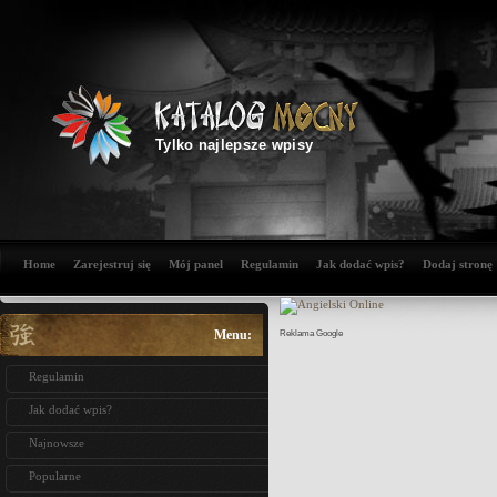
Tylko najlepsze wpisy
Home
Zarejestruj się
Mój panel
Regulamin
Jak dodać wpis?
Dodaj stronę
Menu:
Reklama Google
Regulamin
Jak dodać wpis?
Najnowsze
Popularne