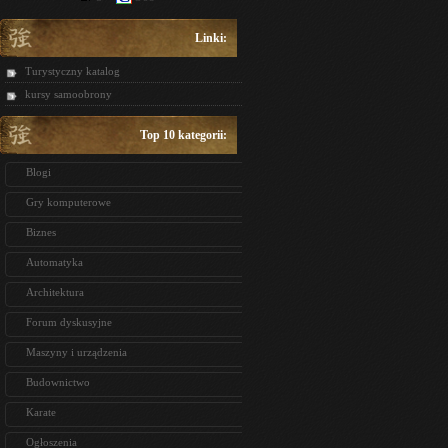
Linki:
Turystyczny katalog
kursy samoobrony
Top 10 kategorii:
Blogi
Gry komputerowe
Biznes
Automatyka
Architektura
Forum dyskusyjne
Maszyny i urządzenia
Budownictwo
Karate
Ogłoszenia