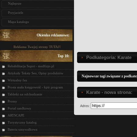
Najlepsze
Przyjaciele
Mapa katalogu
Okienko reklamowe:
Reklama Twojej strony TUTAJ!
Top 10:
Podkategoria: Karate
Rehabilitacja Sopot - medfizjo.pl
Artykuły Teksty Seo, Opisy produktów
Najnowsze tagi związane z podkate
Wirtualny fax
Prosta mała księgowość - kpir program
Karate - nowa strona:
Tabletki na odchudzanie
Promy
Adres:
Portal randkowy
ARTSCAPE
Turystyczny katalog
Bateria umywalkowa