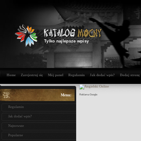
Tylko najlepsze wpisy
Home
Zarejestruj się
Mój panel
Regulamin
Jak dodać wpis?
Dodaj stronę
Menu:
Reklama Google
Regulamin
Jak dodać wpis?
Najnowsze
Popularne