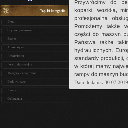
Przywrócimy do peł
koparki, wozidła, m
Top 10 kategorii:
profesjonalna obsł
Blogi
Pomożemy także w s
Gry komputerowe
części do maszyn bu
Biznes
Państwa także tak
Automatyka
hydraulicznych. Eur
Architektura
standardy produkcji,
Forum dyskusyjne
w której mamy najwię
rampy do maszyn budo
Maszyny i urządzenia
Data dodania: 30 07 201
Budownictwo
Karate
Ogłoszenia