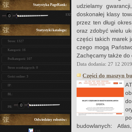
Statystyka PageRank:
udzielamy gwarancj
doskonałej klasy to
1327
przez ten długi okr
oraz zdobyć wielu u
Statystyki katalogu:
części takich marek
Stron: 1327
czego mogą Państwo 
Kategorii: 16
Zachęcamy także do o
Podkategorii: 107
Data dodania: 27 12 201
Stron oczekujących: 0
Części do maszyn bu
Gości online: 3
AT
IP:
ob
BL:
do
PR:
or
po
Odwiedziny robotów:
budowlanych: Atla
118