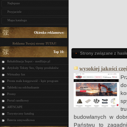
Najlepsze
Przyjaciele
Mapa katalogu
Okienko reklamowe:
Reklama Twojej strony TUTAJ!
Top 10:
Strony związane z hasł
Rehabilitacja Sopot - medfizjo.pl
wysokiej jakości czę
Artykuły Teksty Seo, Opisy produktów
Wirtualny fax
Pr
Prosta mała księgowość - kpir program
do
Tabletki na odchudzanie
ko
Promy
sp
Portal randkowy
ARTSCAPE
tr
Turystyczny katalog
budowlanych w dobre
Bateria umywalkowa
Państwu to zagadn