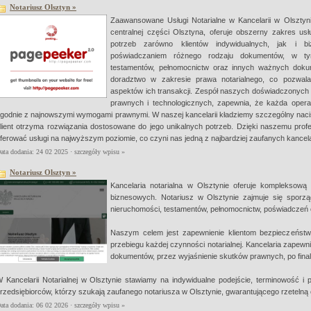
Notariusz Olsztyn »
Zaawansowane Usługi Notarialne w Kancelarii w Olsztyni
centralnej części Olsztyna, oferuje obszerny zakres usł
potrzeb zarówno klientów indywidualnych, jak i b
poświadczaniem różnego rodzaju dokumentów, w t
testamentów, pełnomocnictw oraz innych ważnych doku
doradztwo w zakresie prawa notarialnego, co pozwala
aspektów ich transakcji. Zespół naszych doświadczonych 
prawnych i technologicznych, zapewnia, że każda opera
godnie z najnowszymi wymogami prawnymi. W naszej kancelarii kładziemy szczególny nacis
lient otrzyma rozwiązania dostosowane do jego unikalnych potrzeb. Dzięki naszemu prof
ferować usługi na najwyższym poziomie, co czyni nas jedną z najbardziej zaufanych kancelari
ata dodania: 24 02 2025 ·
szczegóły wpisu »
Notariusz Olsztyn »
Kancelaria notarialna w Olsztynie oferuje kompleksową o
biznesowych. Notariusz w Olsztynie zajmuje się sporz
nieruchomości, testamentów, pełnomocnictw, poświadczeń
Naszym celem jest zapewnienie klientom bezpieczeństw
przebiegu każdej czynności notarialnej. Kancelaria zapew
dokumentów, przez wyjaśnienie skutków prawnych, po final
 Kancelarii Notarialnej w Olsztynie stawiamy na indywidualne podejście, terminowość i
rzedsiębiorców, którzy szukają zaufanego notariusza w Olsztynie, gwarantującego rzetelną
ata dodania: 06 02 2026 ·
szczegóły wpisu »