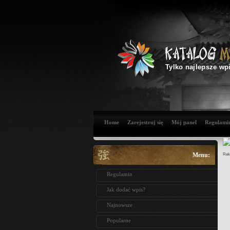
Tylko najlepsze wp
Home
Zarejestruj się
Mój panel
Regulami
Menu:
Rek
Regulamin
Jak dodać wpis?
Najnowsze
Popularne