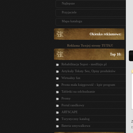
Najlepsze
Przyjaciele
Mapa katalogu
Okienko reklamowe:
Reklama Twojej strony TUTAJ!
Top 10:
Rehabilitacja Sopot - medfizjo.pl
Artykuły Teksty Seo, Opisy produktów
Wirtualny fax
Prosta mała księgowość - kpir program
Tabletki na odchudzanie
Promy
Portal randkowy
ARTSCAPE
Turystyczny katalog
Z
Bateria umywalkowa
D