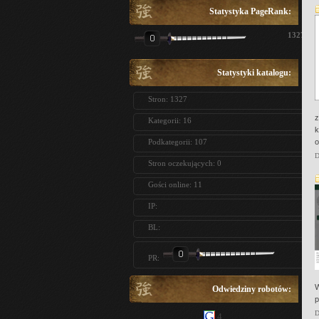
Statystyka PageRank:
1327
Statystyki katalogu:
Stron: 1327
z
Kategorii: 16
k
Podkategorii: 107
o
D
Stron oczekujących: 0
Gości online: 11
IP:
BL:
PR:
W
Odwiedziny robotów:
p
D
4