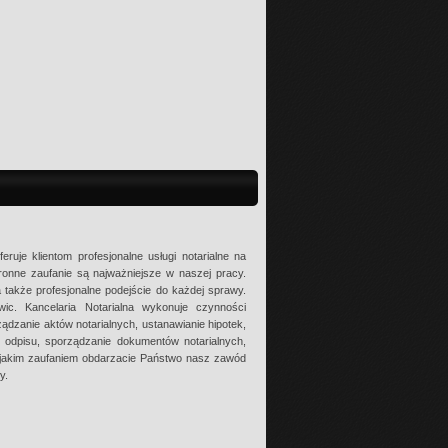
eruje klientom profesjonalne usługi notarialne na
ronne zaufanie są najważniejsze w naszej pracy.
 także profesjonalne podejście do każdej sprawy.
ic. Kancelaria Notarialna wykonuje czynności
rządzanie aktów notarialnych, ustanawianie hipotek,
 odpisu, sporządzanie dokumentów notarialnych,
e jakim zaufaniem obdarzacie Państwo nasz zawód
y.