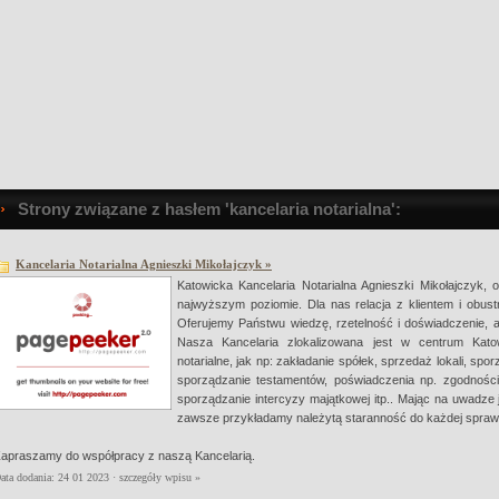
Strony związane z hasłem 'kancelaria notarialna':
Kancelaria Notarialna Agnieszki Mikołajczyk »
Katowicka Kancelaria Notarialna Agnieszki Mikołajczyk, of
najwyższym poziomie. Dla nas relacja z klientem i obust
Oferujemy Państwu wiedzę, rzetelność i doświadczenie, a
Nasza Kancelaria zlokalizowana jest w centrum Katow
notarialne, jak np: zakładanie spółek, sprzedaż lokali, spo
sporządzanie testamentów, poświadczenia np. zgodności
sporządzanie intercyzy majątkowej itp.. Mając na uwadz
zawsze przykładamy należytą staranność do każdej spraw
apraszamy do współpracy z naszą Kancelarią.
ata dodania: 24 01 2023 ·
szczegóły wpisu »