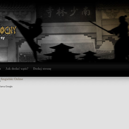
isy
n
Jak dodać wpis?
Dodaj stronę
lama Google