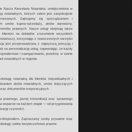
e Nasza Kancelaria Notarialna, umiejscowiona w
ug notarialnych, których celem jest zaspokojenie
iznesowych. Zajmujemy się sporządzaniem i
ym umów kupna-sprzedaży, aktów darowizny,
mentów prawnych. Nasze usługi obejmują także
 klientom na dokładne zrozumienie wszystkich
notariuszy, korzystając z nowoczesnych narzędzi
cja jest przeprowadzana z najwyższą precyzją i
k na personalizację usług, zapewniając, że każdy
esjonalizmowi i zaangażowaniu, jesteśmy w stanie
i notarialnych w regionie.
bsługę notarialną dla klientów indywidualnych i
ądzaniem aktów notarialnych, umów dotyczących
 oraz dokumentów korporacyjnych.
a prawnego, jasnej komunikacji oraz sprawnego
nia wsparcie na każdym etapie — od przygotowania
izację czynności.
 profesjonalizm. Zapraszamy osoby prywatne oraz
 obsługę i pełne bezpieczeństwo prawne.