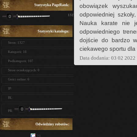
Statystyka PageRank:
obowiązek wyszukać
odpowiedniej szkoły
1327
Nauka karate nie j
odpowiedniego trener
Statystyki katalogu:
dojście do bardzo w
Stron: 1327
ciekawego sportu dla s
Kategorii: 16
Data dodania: 03 02 2022
Podkategorii: 107
Stron oczekujących: 0
Gości online: 6
IP:
BL:
PR:
Odwiedziny robotów:
29