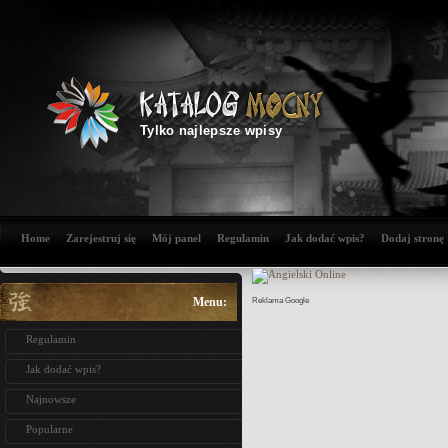
Tylko najlepsze wpisy
Home
Zarejestruj się
Mój panel
Regulamin
Jak dodać wpis?
Dodaj stronę
Menu:
Reklama Google
Regulamin
Jak dodać wpis?
Najnowsze
Popularne