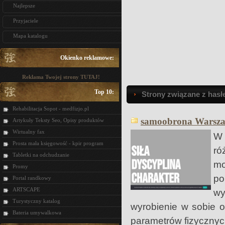
Najlepsze
Przyjaciele
Mapa katalogu
Okienko reklamowe:
Reklama Twojej strony TUTAJ!
Top 10:
Strony związane z hasł
Rehabilitacja Sopot - medfizjo.pl
samoobrona Warszaw
Artykuły Teksty Seo, Opisy produktów
Wirtualny fax
W 
Prosta mała księgowość - kpir program
ró
Tabletki na odchudzanie
mo
Promy
po
Portal randkowy
ARTSCAPE
wy
Turystyczny katalog
wyrobienie w sobie 
Bateria umywalkowa
parametrów fizycznych