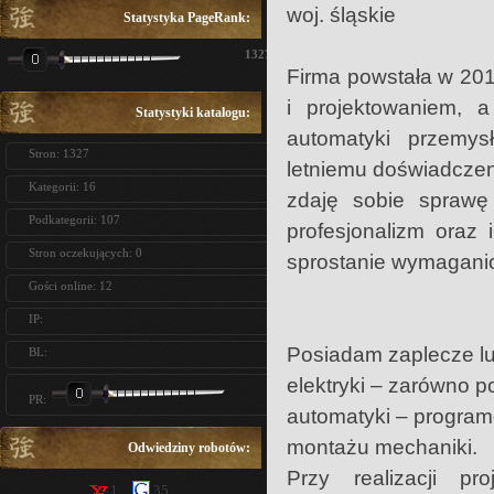
woj. śląskie
Statystyka PageRank:
1327
Firma powstała w 201
i projektowaniem,
Statystyki katalogu:
automatyki przemysł
Stron: 1327
letniemu doświadczen
Kategorii: 16
zdaję sobie spraw
Podkategorii: 107
profesjonalizm oraz 
Stron oczekujących: 0
sprostanie wymaganio
Gości online: 12
IP:
Posiadam zaplecze lud
BL:
elektryki – zarówno p
PR:
automatyki – program
montażu mechaniki.
Odwiedziny robotów:
Przy realizacji p
1
35