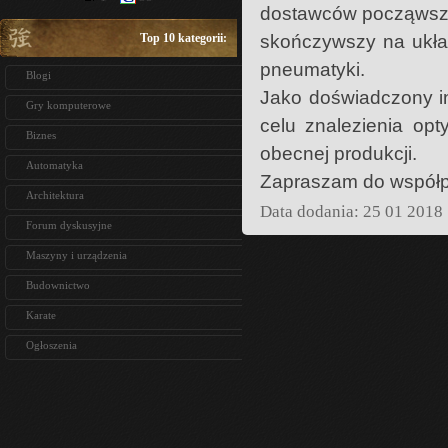
dostawców począwszy 
Top 10 kategorii:
skończywszy na ukła
pneumatyki.
Blogi
Jako doświadczony int
Gry komputerowe
celu znalezienia op
Biznes
obecnej produkcji.
Automatyka
Zapraszam do współp
Architektura
Data dodania: 25 01 2018
Forum dyskusyjne
Maszyny i urządzenia
Budownictwo
Karate
Ogłoszenia