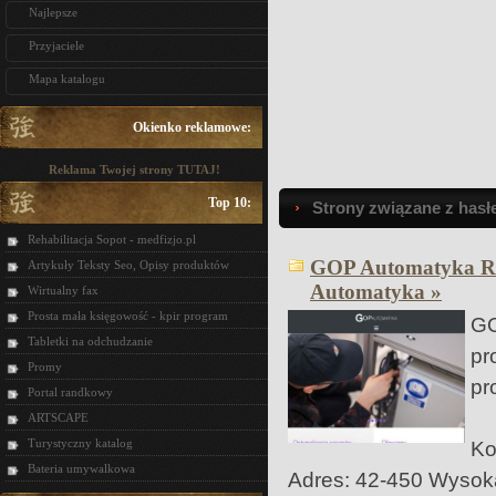
Najlepsze
Przyjaciele
Mapa katalogu
Okienko reklamowe:
Reklama Twojej strony TUTAJ!
Top 10:
Strony związane z hasłe
Rehabilitacja Sopot - medfizjo.pl
GOP Automatyka Ra
Artykuły Teksty Seo, Opisy produktów
Automatyka »
Wirtualny fax
Prosta mała księgowość - kpir program
G
Tabletki na odchudzanie
pr
Promy
pr
Portal randkowy
ARTSCAPE
Turystyczny katalog
Ko
Bateria umywalkowa
Adres: 42-450 Wysoka