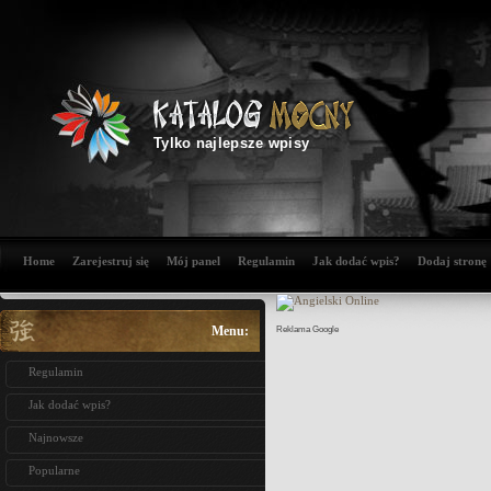
Tylko najlepsze wpisy
Home
Zarejestruj się
Mój panel
Regulamin
Jak dodać wpis?
Dodaj stronę
Menu:
Reklama Google
Regulamin
Jak dodać wpis?
Najnowsze
Popularne