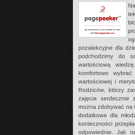
Na
te
bl
pr
og
pozalekcyjne dla dzi
podchodzimy do sa
wartościową wiedz
komfortowo wybrać 
wartościowej i mery
Rodziców, którzy za
zajęcia serdecznie 
można zdobywać na te
dodatkowe dla młod
konieczności przepła
odpowiednie. Jak n