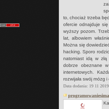
za
sp
to, chociaż trzeba b
ofercie odnajduje si
wyższy pozom. Trzeb
lat, albowiem właśn
Można się dowiedzieć
hacking. Sporo rodzic
natomiast idą w złą
dobrze obeznane w t
internetowych. Każ
rozwijała swój mózg i
Data dodania: 19 11 2019
programowaniesimat
Ka