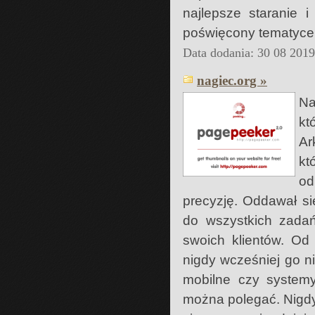
najlepsze staranie i
poświęcony tematyce
Data dodania: 30 08 201
nagiec.org »
Na
kt
Ar
kt
od
precyzję. Oddawał s
do wszystkich zadań
swoich klientów. Od
nigdy wcześniej go ni
mobilne czy systemy 
można polegać. Nigdy