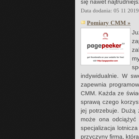
się nawet najtrudniejs
Data dodania: 05 11 2019
Pomiary CMM »
Ju
za
za
my
sp
indywidualnie. W sw
zapewnia programow
CMM. Każda ze świadc
sprawą czego korzys
jej potrzebuje. Dużą z
może ona odciążyć k
specjalizacja lotnic
przyczyny firmą, któr