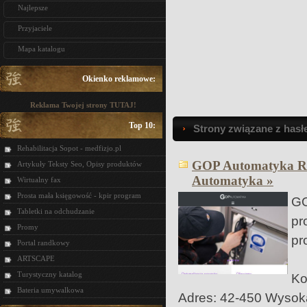
Najlepsze
Przyjaciele
Mapa katalogu
Okienko reklamowe:
Reklama Twojej strony TUTAJ!
Top 10:
Strony związane z hasł
Rehabilitacja Sopot - medfizjo.pl
GOP Automatyka Ra
Artykuły Teksty Seo, Opisy produktów
Automatyka »
Wirtualny fax
Prosta mała księgowość - kpir program
G
Tabletki na odchudzanie
pr
Promy
pr
Portal randkowy
ARTSCAPE
Turystyczny katalog
Ko
Bateria umywalkowa
Adres: 42-450 Wysoka