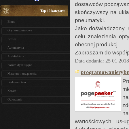
dostawców począwszy 
Top 10 kategorii:
skończywszy na ukła
pneumatyki.
Blogi
Jako doświadczony int
Gry komputerowe
celu znalezienia op
Biznes
obecnej produkcji.
Automatyka
Zapraszam do współp
Architektura
Data dodania: 25 01 201
Forum dyskusyjne
programowanierybni
Maszyny i urządzenia
Pr
Budownictwo
mł
Karate
na
Ogłoszenia
zd
na
wartościowych usł