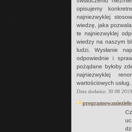
świadczeniu niezmi
opisujemy konkret
najniezwyklej stos
wiedzę, jaka pozwala
te najniezwyklej od
wiedzy na naszym blo
ludzi. Wysłanie na
odpowiednie i spra
pożądane byłoby zde
najniezwyklej re
wartościowych usług.
Data dodania: 30 08 201
programowaniezielo
Cz
uc
dz