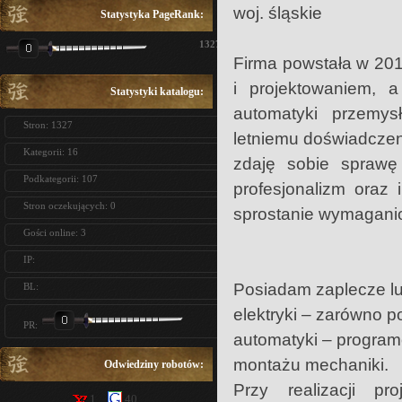
woj. śląskie
Statystyka PageRank:
1327
Firma powstała w 201
i projektowaniem,
Statystyki katalogu:
automatyki przemysł
Stron: 1327
letniemu doświadczen
Kategorii: 16
zdaję sobie spraw
Podkategorii: 107
profesjonalizm oraz 
Stron oczekujących: 0
sprostanie wymaganio
Gości online: 3
IP:
Posiadam zaplecze lud
BL:
elektryki – zarówno p
PR:
automatyki – program
montażu mechaniki.
Odwiedziny robotów:
Przy realizacji p
1
40