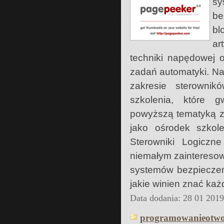
sy
be
bl
ar
techniki napędowej 
zadań automatyki. Na
zakresie sterowni
szkolenia, które g
powyższą tematyką z
jako ośrodek szkol
Sterowniki Logiczn
niemałym zainteresow
systemów bezpieczeń
jakie winien znać każ
Data dodania: 28 01 201
programowanieotwo