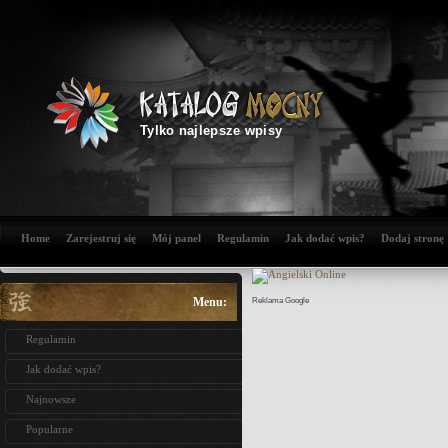
Tylko najlepsze wpisy
Home
Zarejestruj się
Mój panel
Regulamin
Jak dodać wpis?
Dodaj stronę
Menu:
Reklama Google
Regulamin
Jak dodać wpis?
Najnowsze
Popularne