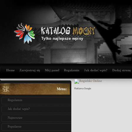
Tylko najlepsze wpisy
Home
Zarejestruj się
Mój panel
Regulamin
Jak dodać wpis?
Dodaj stronę
Menu:
Reklama Google
Regulamin
Jak dodać wpis?
Najnowsze
Popularne