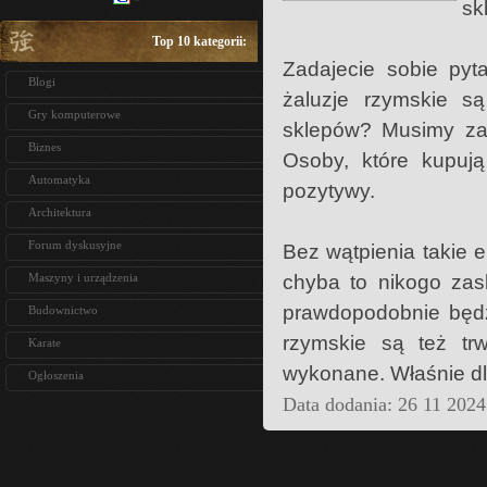
sk
Top 10 kategorii:
Zadajecie sobie pyt
Blogi
żaluzje rzymskie s
Gry komputerowe
sklepów? Musimy zaz
Biznes
Osoby, które kupują
Automatyka
pozytywy.
Architektura
Forum dyskusyjne
Bez wątpienia takie 
chyba to nikogo zask
Maszyny i urządzenia
prawdopodobnie będzi
Budownictwo
rzymskie są też tr
Karate
wykonane. Właśnie dla
Ogłoszenia
Data dodania: 26 11 2024