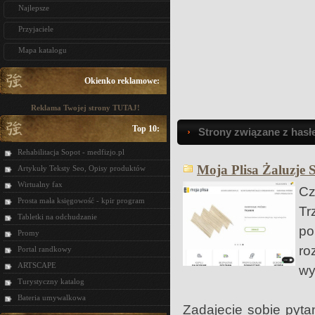
Najlepsze
Przyjaciele
Mapa katalogu
Okienko reklamowe:
Reklama Twojej strony TUTAJ!
Top 10:
Strony związane z hasł
Rehabilitacja Sopot - medfizjo.pl
Moja Plisa Żaluzje S
Artykuły Teksty Seo, Opisy produktów
Wirtualny fax
Cz
Prosta mała księgowość - kpir program
Tr
Tabletki na odchudzanie
po
Promy
ro
Portal randkowy
ARTSCAPE
wy
Turystyczny katalog
Bateria umywalkowa
Zadajecie sobie pyta