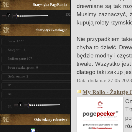
Statystyka PageRank:
drewniane są tak roz
Musimy zaznaczyć, że
1327
kupują rolety rzymsk
Statystyki katalogu:
Nie przypadkiem taki
Stron: 1327
chyba to dziwić. Drew
Kategorii: 16
będzie modny i często
Podkategorii: 107
trwałe. Wszystko jes
Stron oczekujących: 0
dlatego taki zakup jes
Gości online: 2
Data dodania: 27 05 202
IP:
My Rollo - Żaluzje 
BL:
Cz
PR:
Tr
po
Odwiedziny robotów:
ró
5