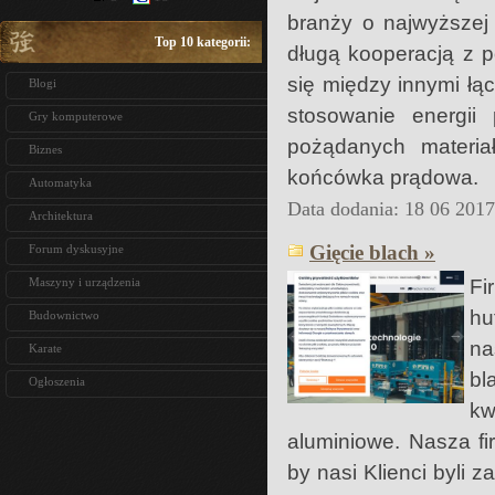
branży o najwyższej
Top 10 kategorii:
długą kooperacją z p
się między innymi łą
Blogi
stosowanie energii 
Gry komputerowe
pożądanych materi
Biznes
końcówka prądowa.
Automatyka
Data dodania: 18 06 201
Architektura
Gięcie blach »
Forum dyskusyjne
Fi
Maszyny i urządzenia
hu
Budownictwo
na
Karate
bl
Ogłoszenia
kw
aluminiowe. Nasza f
by nasi Klienci byli 