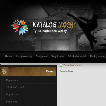
Tylko najlepsze wpisy
Home
Zarejestruj się
Mój panel
Regulamin
Jak dodać wpis?
Dodaj stronę
Menu:
Reklama Google
Regulamin
Jak dodać wpis?
Najnowsze
Popularne