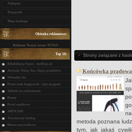
Najlepsze
Przyjaciele
Mapa katalogu
Okienko reklamowe:
Reklama Twojej strony TUTAJ!
Top 10:
Strony związane z hasł
Rehabilitacja Sopot - medfizjo.pl
Końcówka prądowa 
Artykuły Teksty Seo, Opisy produktów
Wirtualny fax
Ja
Prosta mała księgowość - kpir program
sp
Tabletki na odchudzanie
po
Promy
go
Portal randkowy
ARTSCAPE
na
Turystyczny katalog
metoda poznana ludzi
Bateria umywalkowa
tym, jak jakaś cywi