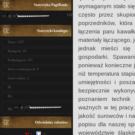
Statystyka PageRank:
wymaganym stało się 
często przez skupio
1327
poprzedników, która
łączenia paru kawał
Statystyki katalogu:
materiały łączącego, 
Stron: 1327
jednak mieści się 
Kategorii: 16
gospodarki. Spawan
Podkategorii: 107
ponieważ konieczne j
Stron oczekujących: 0
niż temperatura stap
Gości online: 2
umiejętności i posz
IP:
bezpiecznie wykon
BL:
poznaniem technik 
ważnych w tej pracy.
PR:
jakość surowców i na
Odwiedziny robotów:
popisu dla naszej spó
województwie śląsk
3
18