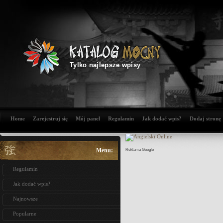
Tylko najlepsze wpisy
Home
Zarejestruj się
Mój panel
Regulamin
Jak dodać wpis?
Dodaj stronę
Menu:
Reklama Google
Regulamin
Jak dodać wpis?
Najnowsze
Popularne