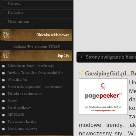
Najlepsze
Przyjaciele
Mapa katalogu
Okienko reklamowe:
Reklama Twojej strony TUTAJ!
Top 10:
Strony związane z hasł
Rehabilitacja Sopot - medfizjo.pl
GossipingGirl.pl - 
Artykuły Teksty Seo, Opisy produktów
Wirtualny fax
Ur
Prosta mała księgowość - kpir program
Mi
Tabletki na odchudzanie
da
Promy
ko
Portal randkowy
ARTSCAPE
za
Turystyczny katalog
modowe trendy, jaki
Bateria umywalkowa
nowoczesny styl. W 