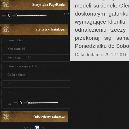
Statystyka PageRank:
modeli sukienek. Of
doskonałym gatunku
1327
wymagające klientki.
odnalezieniu rzeczy 
Statystyki katalogu:
przekonaj się sa
Stron: 1327
Poniedziałku do Sobo
Kategorii: 16
Data dodania: 29 12 2016
Podkategorii: 107
Stron oczekujących: 0
Gości online: 4
IP:
BL:
PR:
Odwiedziny robotów:
5
19