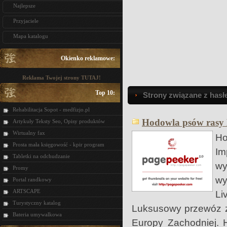
Najlepsze
Przyjaciele
Mapa katalogu
Okienko reklamowe:
Reklama Twojej strony TUTAJ!
Top 10:
Strony związane z hasłe
Rehabilitacja Sopot - medfizjo.pl
Hodowla psów rasy B
Artykuły Teksty Seo, Opisy produktów
Wirtualny fax
Ho
Prosta mała księgowość - kpir program
Im
Tabletki na odchudzanie
wy
Promy
wy
Portal randkowy
ARTSCAPE
L
Turystyczny katalog
Luksusowy przewóz zw
Bateria umywalkowa
Europy Zachodniej. H