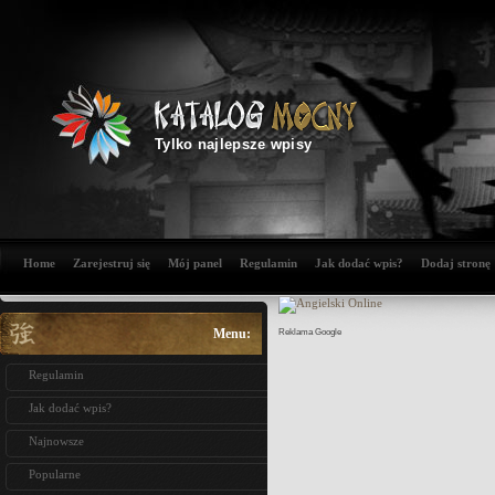
Tylko najlepsze wpisy
Home
Zarejestruj się
Mój panel
Regulamin
Jak dodać wpis?
Dodaj stronę
Menu:
Reklama Google
Regulamin
Jak dodać wpis?
Najnowsze
Popularne