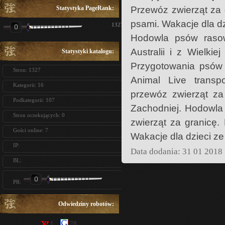
Statystyka PageRank:
Przewóz zwierząt za 
psami. Wakacje dla dz
1327
Hodowla psów rasow
Australii i z Wielkie
Statystyki katalogu:
Przygotowania psów 
Stron: 1327
Animal Live tran
Kategorii: 16
przewóz zwierząt za
Podkategorii: 107
Zachodniej. Hodowla 
Stron oczekujących: 0
zwierząt za granicę.
Gości online: 7
Wakacje dla dzieci ze
IP:
Data dodania: 31 01 2018
BL:
PR:
Odwiedziny robotów:
1
28