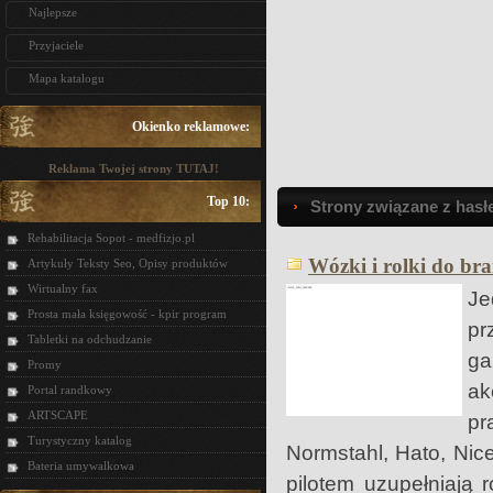
Najlepsze
Przyjaciele
Mapa katalogu
Okienko reklamowe:
Reklama Twojej strony TUTAJ!
Top 10:
Strony związane z hasł
Rehabilitacja Sopot - medfizjo.pl
Wózki i rolki do br
Artykuły Teksty Seo, Opisy produktów
Wirtualny fax
Je
Prosta mała księgowość - kpir program
pr
Tabletki na odchudzanie
ga
Promy
ak
Portal randkowy
ARTSCAPE
pr
Turystyczny katalog
Normstahl, Hato, Nice
Bateria umywalkowa
pilotem uzupełniają 