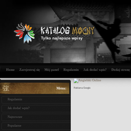
Tylko najlepsze wpisy
Home
Zarejestruj się
Mój panel
Regulamin
Jak dodać wpis?
Dodaj stronę
Menu:
Reklama Google
Regulamin
Jak dodać wpis?
Najnowsze
Popularne