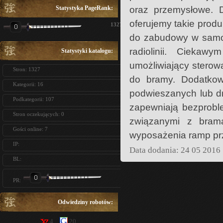
Statystyka PageRank:
oraz przemysłowe. D
oferujemy takie produk
1327
do zabudowy w samoch
radiolinii. Ciekaw
Statystyki katalogu:
umożliwiający sterow
Stron: 1327
do bramy. Dodatkow
Kategorii: 16
podwieszanych lub dr
Podkategorii: 107
zapewniają bezprobl
Stron oczekujących: 0
związanymi z bram
Gości online: 7
wyposażenia ramp pr
IP:
Data dodania: 24 05 2016
BL:
PR:
Odwiedziny robotów:
4
20