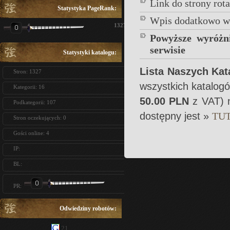
Link do strony ro
Statystyka PageRank:
Wpis dodatkowo w
1327
Powyższe wyróżn
serwisie
Statystyki katalogu:
Lista Naszych Ka
Stron: 1327
wszystkich katalo
Kategorii: 16
50.00 PLN
z VAT) 
Podkategorii: 107
dostępny jest »
TUT
Stron oczekujących: 0
Gości online: 4
IP:
BL:
PR:
Odwiedziny robotów:
21