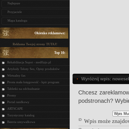
Najlepsze
Przyjaciele
Mapa katalogu
Okienko reklamowe:
Reklama Twojej strony TUTAJ!
Top 10:
Rehabilitacja Sopot - medfizjo.pl
Artykuły Teksty Seo, Opisy produktów
Wirtualny fax
Wyróżnij wpis: nowesek
Prosta mała księgowość - kpir program
Tabletki na odchudzanie
Chcesz zareklamow
Promy
podstronach? Wybier
Portal randkowy
ARTSCAPE
Turystyczny katalog
Wpis może znajdow
Bateria umywalkowa