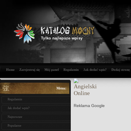
Tylko najlepsze wpisy
Home
Zarejestruj się
Mój panel
Regulamin
Jak dodać wpis?
Dodaj stronę
Menu:
Regulamin
Reklama Google
Jak dodać wpis?
Najnowsze
Popularne