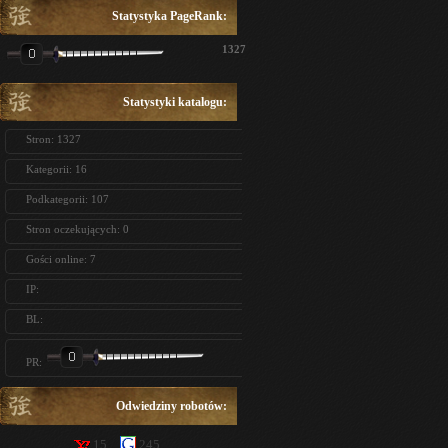
Statystyka PageRank:
1327
Statystyki katalogu:
Stron: 1327
Kategorii: 16
Podkategorii: 107
Stron oczekujących: 0
Gości online: 7
IP:
BL:
PR:
Odwiedziny robotów:
15
245