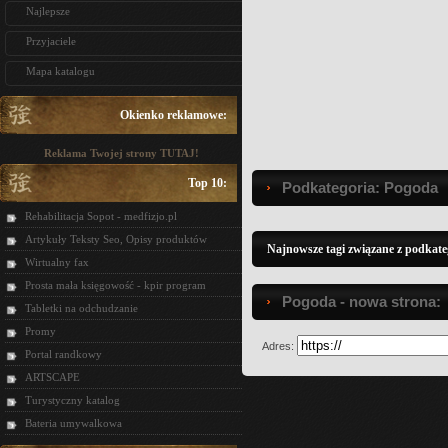
Najlepsze
Przyjaciele
Mapa katalogu
Okienko reklamowe:
Reklama Twojej strony TUTAJ!
Top 10:
Podkategoria: Pogoda
Rehabilitacja Sopot - medfizjo.pl
Artykuły Teksty Seo, Opisy produktów
Najnowsze tagi związane z podkate
Wirtualny fax
Prosta mała księgowość - kpir program
Pogoda - nowa strona:
Tabletki na odchudzanie
Promy
Adres:
Portal randkowy
ARTSCAPE
Turystyczny katalog
Bateria umywalkowa