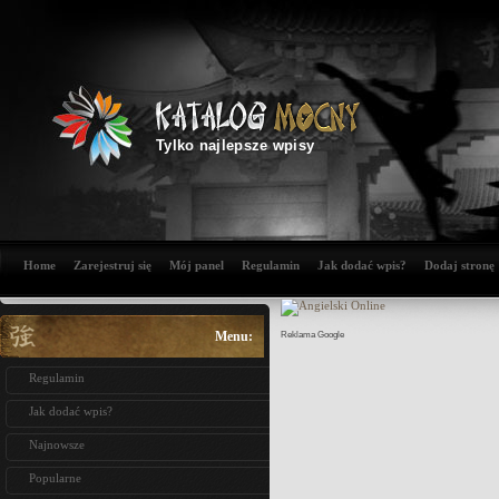
Tylko najlepsze wpisy
Home
Zarejestruj się
Mój panel
Regulamin
Jak dodać wpis?
Dodaj stronę
Menu:
Reklama Google
Regulamin
Jak dodać wpis?
Najnowsze
Popularne