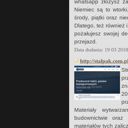
whatsapp złożysz za
Niemiec są to wtorki,
środy, piątki oraz ni
Dlatego, też również 
pożałujesz swojej de
przejazd.
Data dodania: 19 03 201
http://stalpak.com.
St
pr
zn
20
pr
Materiały wytwar
budownictwie oraz 
materiałów tych zali