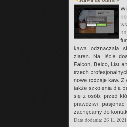
Wi
po
ws
na
fu
kawa odznaczała się
ziaren. Na liście d
Falcon, Belco, List a
trzech profesjonalnyc
nowe rodzaje kaw. Z
także szkolenia dla b
się z osób, przed kt
prawdziwi pasjonaci
zachęcamy do kontak
Data dodania: 26 11 2021