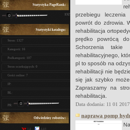
Statystyka PageRank:
re
przebiegu leczeni
1327
powrót do zdrowia. 
Statystyki katalogu:
rehabilitacja ortopedy
prędko powrócą do 
Stron: 1327
Schorzenia takie 
Kategorii: 16
rehabilitacyjnego, kt
Podkategorii: 107
pl to sposób na odzys
Stron oczekujących: 0
rehabilitacji nie będz
Gości online: 7
się jak szybko może
IP:
Zapraszamy na stro
BL:
rehabilitacja.
Data dodania: 11 01 2017
PR:
naprawa pomp hyd
Odwiedziny robotów:
Na
14
448