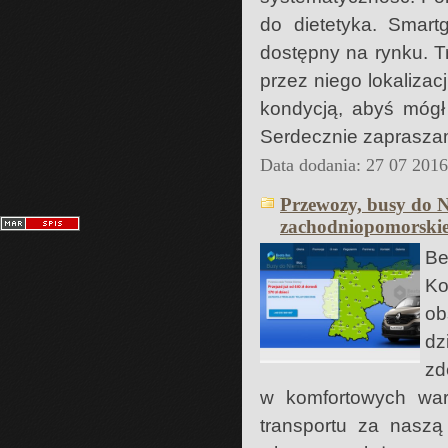
do dietetyka. Smar
dostępny na rynku. 
przez niego lokalizacj
kondycją, abyś mógł
Serdecznie zaprasza
Data dodania: 27 07 201
Przewozy, busy do N
zachodniopomorskie
Be
Ko
ob
dz
zd
w komfortowych war
transportu za naszą