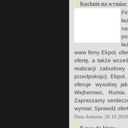
Kuchnie na wymiar
Fi
ła
na
po
ła
www firmy Ekpol, ofe
ofertę, a także wcześ
realizacji zabudow
przedpokoju). Ekpol,
oferuje wysokiej j
Wejherowo, Rumia,
Zapraszamy serdeczn
wymiar. Sprawdź ofertę
Data dodania: 20 10 202
Kawa do biura »