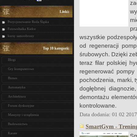
z
wy
Linki:
mi
Pozycjonowanie Ruda Śląska
pr
Fotowoltaika Kielce
wszystkie podzespoły h
kursy samoobrony
od regeneracji pom
Top 10 kategorii:
śrubowych. Dzięki ze
Blogi
teraz filar polskiej 
Gry komputerowe
regenerować pompy w
Biznes
pochodzenia, marki,
dogłębnej diagnozie
Automatyka
demontażu elementów
Architektura
kontrolowane.
Forum dyskusyjne
Data dodania: 01 02 201
Maszyny i urządzenia
Budownictwo
SmartGym - Trenin
Karate
Sm