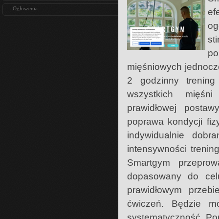
Ogłoszenia
ef
og
st
po
mięśniowych jednocze
2 godzinny trening
wszystkich mięśni
prawidłowej postawy 
poprawa kondycji fiz
indywidualnie dob
intensywności trenin
Smartgym przeprow
dopasowany do celu,
prawidłowym przebi
ćwiczeń. Będzie m
systematyczność. Pom