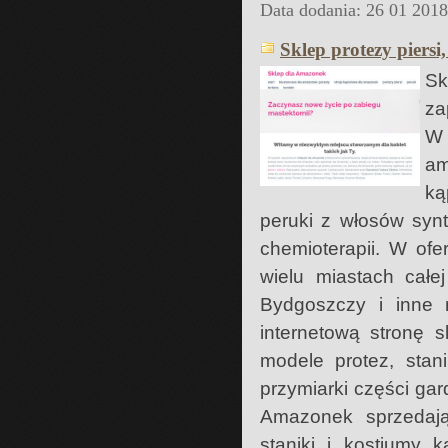
Data dodania: 26 01 201
Sklep protezy piersi
Sk
za
W 
am
ką
peruki z włosów syn
chemioterapii. W of
wielu miastach całe
Bydgoszczy i inne m
internetową stronę 
modele protez, stan
przymiarki części gar
Amazonek sprzedając
staniki i kostiumy 