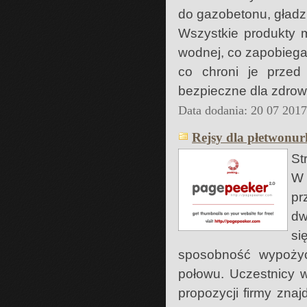
do gazobetonu, gładzi
Wszystkie produkty m
wodnej, co zapobiega
co chroni je przed
bezpieczne dla zdrow
Data dodania: 20 07 201
Rejsy dla płetwonu
St
W 
pr
dw
si
sposobność wypoży
połowu. Uczestnicy 
propozycji firmy zna