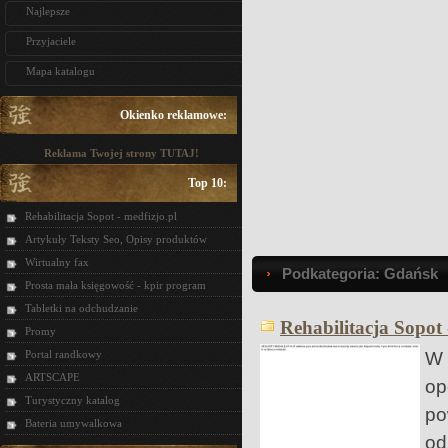
Najlepsze
Przyjaciele
Mapa katalogu
Okienko reklamowe:
Reklama Twojej strony TUTAJ!
Top 10:
Rehabilitacja Sopot - medfizjo.pl
Artykuły Teksty Seo, Opisy produktów
Wirtualny fax
Podkategoria: Gdańsk
Prosta mała księgowość - kpir program
Tabletki na odchudzanie
Rehabilitacja Sopot 
Promy
W 
Portal randkowy
ARTSCAPE
op
Turystyczny katalog
po
Bateria umywalkowa
o