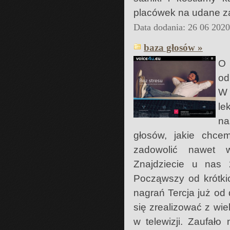
placówek na udane z
Data dodania: 26 06 202
baza głosów »
O 
od
W 
le
na
głosów, jakie chc
zadowolić nawet 
Znajdziecie u nas 
Począwszy od krótkic
nagrań Tercja już od
się zrealizować z wi
w telewizji. Zaufało