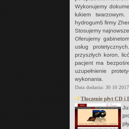
Wykonujemy dokument
łukiem twarzowym. 
hydrogum5 firmy Zhe
Stosujemy najnowsze 
Oferujemy gabineto
usług protetycznych
przyszłych koron, li
pacjent ma bezpośre
uzupełnienie prote
wykonania.
Data dodania: 30 10 201
Tłoczenie płyt CD i
J
pr
pł