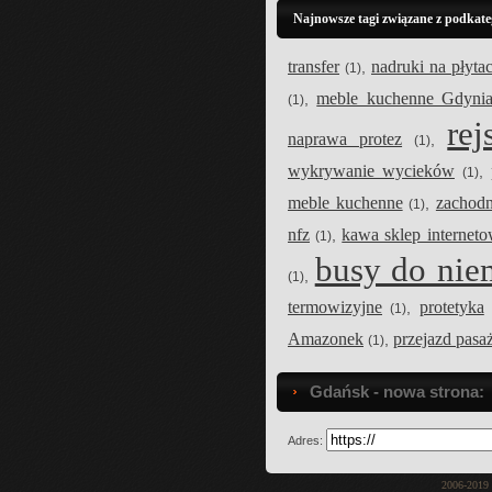
Najnowsze tagi związane z podkat
transfer
nadruki na płyt
,
(1)
meble kuchenne Gdyni
,
(1)
re
naprawa protez
,
(1)
wykrywanie wycieków
,
(1)
meble kuchenne
zachodn
,
(1)
nfz
kawa sklep internet
,
(1)
busy do nie
,
(1)
termowizyjne
protetyka
,
(1)
Amazonek
przejazd pasaż
,
(1)
Gdańsk - nowa strona:
Adres:
2006-2019 