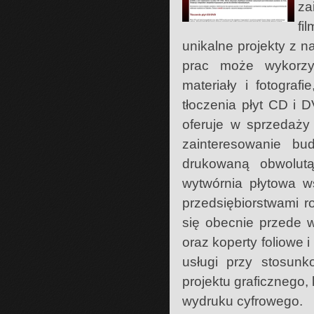
za
fi
unikalne projekty z 
prac może wykorzy
materiały i fotograf
tłoczenia płyt CD i 
oferuje w sprzedaży
zainteresowanie b
drukowaną obwolutą
wytwórnia płytowa w
przedsiębiorstwami r
się obecnie przede 
oraz koperty foliowe 
usługi przy stosun
projektu graficznego
wydruku cyfrowego.