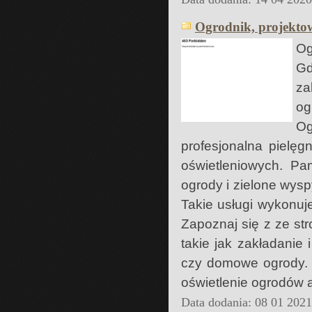
Ogrodnik, projekto
Og
Gd
za
og
Og
profesjonalna pielę
oświetleniowych. Pa
ogrody i zielone wys
Takie usługi wykonuj
Zapoznaj się z ze str
takie jak zakładanie 
czy domowe ogrody. W
oświetlenie ogrodów a
Data dodania: 08 01 202