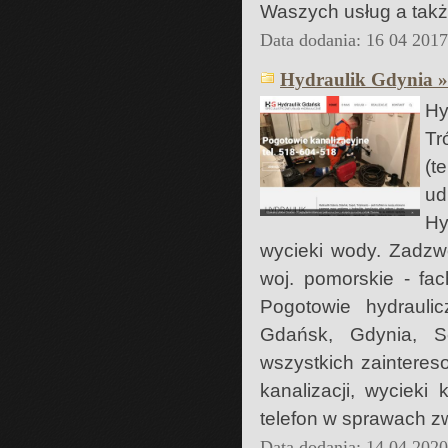
Waszych usług a takż
Data dodania: 16 04 201
Hydraulik Gdynia »
Hy
Tr
(t
ud
Hy
wycieki wody. Zadzwo
woj. pomorskie - fac
Pogotowie hydraulic
Gdańsk, Gdynia, S
wszystkich zainteres
kanalizacji, wycieki
telefon w sprawach z
Data dodania: 14 04 202