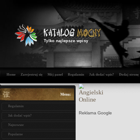
Tylko najlepsze wpisy
Home
Zarejestruj się
Mój panel
Regulamin
Jak dodać wpis?
Dodaj stronę
Menu:
Regulamin
Reklama Google
Jak dodać wpis?
Najnowsze
Popularne