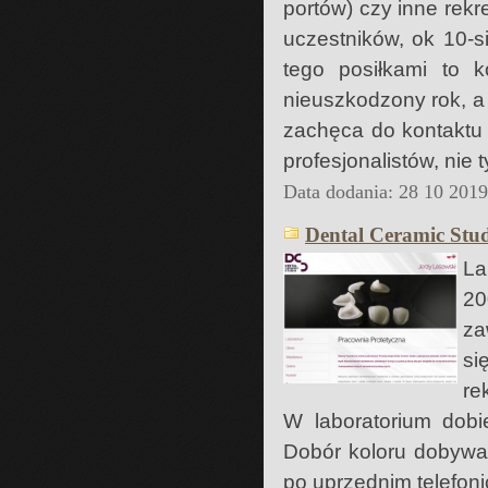
portów) czy inne rek
uczestników, ok 10-s
tego posiłkami to 
nieuszkodzony rok, a
zachęca do kontaktu 
profesjonalistów, nie 
Data dodania: 28 10 201
Dental Ceramic Stu
La
20
za
si
re
W laboratorium dobi
Dobór koloru dobywa 
po uprzednim telefon