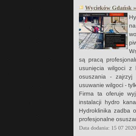
Wycieków Gdańsk 
Hy
na
wo
pi
Ws
są pracą profesjona
usunięcia wilgoci z
osuszania - zajrzyj
usuwanie wilgoci - ty
Firma ta oferuje wy
instalacji hydro ka
Hydroklinika zadba 
profesjonalne osuszan
Data dodania: 15 07 202