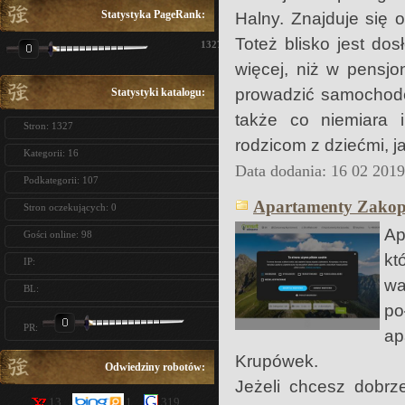
Statystyka PageRank:
Halny. Znajduje się
Toteż blisko jest do
1327
więcej, niż w pensj
prowadzić samochodem
Statystyki katalogu:
także co niemiara 
Stron: 1327
rodzicom z dziećmi, j
Kategorii: 16
Data dodania: 16 02 201
Podkategorii: 107
Apartamenty Zakopa
Stron oczekujących: 0
Ap
Gości online: 98
kt
IP:
wa
BL:
po
PR:
ap
Krupówek.
Odwiedziny robotów:
Jeżeli chcesz dobrz
13
1
319