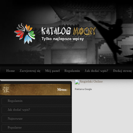
Tylko najlepsze wpisy
Home
Zarejestruj się
Mój panel
Regulamin
Jak dodać wpis?
Dodaj stronę
Menu:
Reklama Google
Regulamin
Jak dodać wpis?
Najnowsze
Popularne