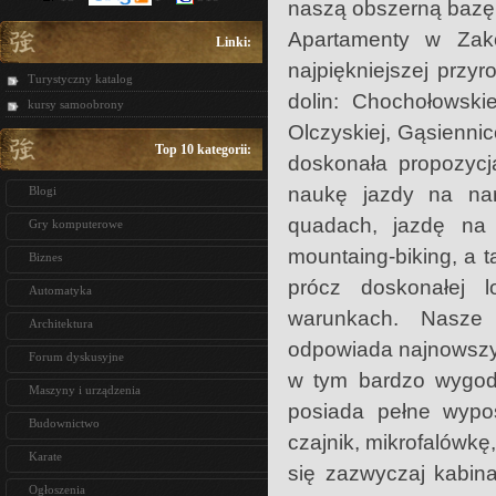
naszą obszerną bazę
Apartamenty w Zak
Linki:
najpiękniejszej przy
Turystyczny katalog
dolin: Chochołowskiej
kursy samoobrony
Olczyskiej, Gąsienni
Top 10 kategorii:
doskonała propozycj
naukę jazdy na nart
Blogi
quadach, jazdę na s
Gry komputerowe
mountaing-biking, a 
Biznes
prócz doskonałej l
Automatyka
warunkach. Nasze 
Architektura
odpowiada najnowszy
Forum dyskusyjne
w tym bardzo wygod
Maszyny i urządzenia
posiada pełne wypo
Budownictwo
czajnik, mikrofalówkę
Karate
się zazwyczaj kabin
Ogłoszenia