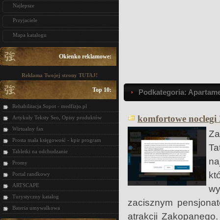
Najlepsze
Przyjaciele
Mapa katalogu
Okienko reklamowe:
Reklama Twojej strony TUTAJ!
Top 10:
Podkategoria: Apartam
Rehabilitacja Sopot - medfizjo.pl
komfortowe noclegi
Artykuły Teksty Seo, Opisy produktów
Wirtualny fax
Za
Prosta mała księgowość - kpir program
Ta
Tabletki na odchudzanie
na
Promy
kt
Portal randkowy
ARTSCAPE
wy
Turystyczny katalog
zacisznym pensjonat
Bateria umywalkowa
atrakcji Zakopanego.