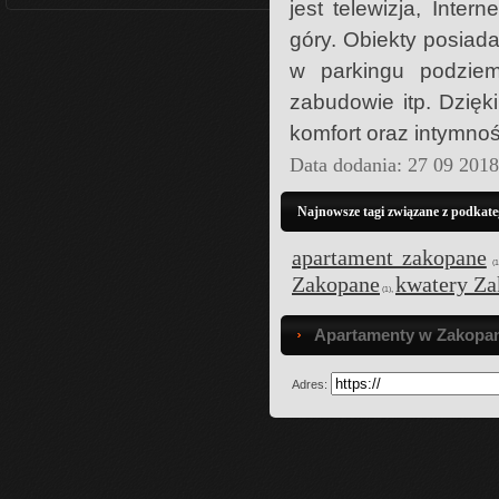
jest telewizja, Inte
góry. Obiekty posiad
w parkingu podziem
zabudowie itp. Dzię
komfort oraz intymnoś
Data dodania: 27 09 201
Najnowsze tagi związane z podka
apartament zakopane
(1
Zakopane
kwatery Z
,
(1)
Apartamenty w Zakopan
Adres: