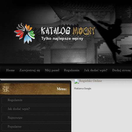
Tylko najlepsze wpisy
Home
Zarejestruj się
Mój panel
Regulamin
Jak dodać wpis?
Dodaj stronę
Menu:
Reklama Google
Regulamin
Jak dodać wpis?
Najnowsze
Popularne