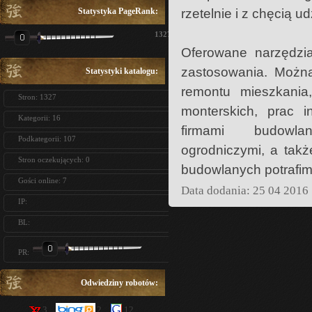
Statystyka PageRank:
rzetelnie i z chęcią 
1327
Oferowane narzędzia
zastosowania. Możn
Statystyki katalogu:
remontu mieszkania
Stron: 1327
monterskich, prac i
Kategorii: 16
firmami budowlany
Podkategorii: 107
ogrodniczymi, a tak
Stron oczekujących: 0
budowlanych potrafim
Gości online: 7
Data dodania: 25 04 2016
IP:
BL:
PR:
Odwiedziny robotów:
3
2
12