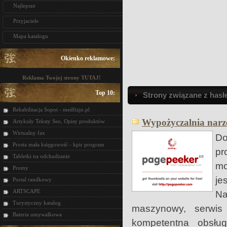
Najlepsze
Przyjaciele
Mapa katalogu
Okienko reklamowe:
Reklama Twojej strony TUTAJ!
Top 10:
Strony związane z hasł
Rehabilitacja Sopot - medfizjo.pl
Wypożyczalnia narz
Artykuły Teksty Seo, Opisy produktów
Wirtualny fax
Do
Prosta mała księgowość - kpir program
pr
Tabletki na odchudzanie
mo
Promy
je
Portal randkowy
ARTSCAPE
Na
Turystyczny katalog
maszynowy, serwis
Bateria umywalkowa
kompetentna obsłu