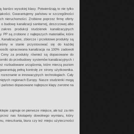
bardzo wysokiej klasy. Potwierdzają to nie tylko
y jakości. Gwarantujemy państwu w szczególności
h nieruchomości. Zrobione poprzez firmę oferty
i o budowę kanalizacji sanitarnej, deszczowej albo
 zakres produkcji studzienek kanalizacyjnych
y PP są zrobione z najlepszych materiałów, które
. Kanalizacyjne, zbiorcze i przelotowe produkty są
esteśmy w stanie przystosować się do każdej
 sposób opracowana kanalizacja na 100% zadowoli
o. Ceny za produkty również są dopasowane do
biorniki do przebudowy systemów kanalizacyjnych i
też rozbudowane urządzenia, które mierzą poziom
warantują pełną kontrolę ze strony użytkownika.
e rozeznanie w innowacyjnych technologiach. Cały
iętych regionach Europy. Nasze studzienki mogą
eć państwo dopasowane najlepsze klapy zwrotne na
lepie zajmuje on pierwsze miejsce, ale tuż za nim
 przez nas fototapety dowolnego wymiaru, który
mu, mieszkania, biura czy też miejsc użyteczności