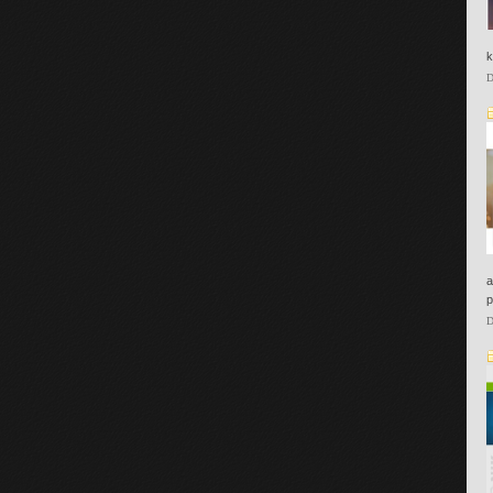
k
D
a
p
D