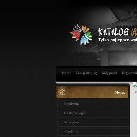
Tylko najlepsze wp
Home
Zarejestruj się
Mój panel
Regulami
Menu:
Rek
Regulamin
Jak dodać wpis?
Najnowsze
Popularne