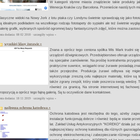
W kategorii słynne miasta znajdziecie takie produkty 
Wenecja Kraków czy Barcelona. Przenieście nastój tych m
lasyczne widoki na Nowy Jork z lotu ptaka czy Londynu świetnie sprawdzają się jako fotot
ą idealnym podkładem na wszelkiego rodzaju fototapety do sypialni ale też świetnie wyg
alerię grafik, wybranych spośród ogromnej bazy fantastycznych zdjęć, które można zastosow
ata dodania: 08 02 2018 ·
szczegóły wpisu »
wysokiej klasy żurawie »
Znana a oprócz tego ceniona spółka Wis Mark trudni się w
urządzeń dźwignicowych. Przedsiębiorstwo oferuje urządz
na specjalne zamówienie. Na prośbę kontrahenta przygoto
praktyczne suwnice, wciągarki oraz żurawie posiadają zna
także przejezdne. Produkcja żurawi odbywa się migi
wykorzystuje zresztą celu najlepsze materiały, które są 
także zgrany zespół, który stale poszerza swoją wiedzę. T
również za granicą. Na stronie internetowej tej fachow
ropozycją a oprócz tego fajną galerią. Są tu oczywiście dane kontaktowe.
ata dodania: 18 11 2019 ·
szczegóły wpisu »
najlepsza ochrona katodowa »
Ochrona katodowa jest niezbędna do tego, ażeby zagwa
instalacje funkcjonują dobrze i również będą w stanie p
lat. Zakład Usług Antykorozyjnych "KOREKO" działa już 
najlepszej klasy ochronę katodową dla różnych gazociągów
ochronę elektrochemiczną i zabezpieczanie różnego rodza