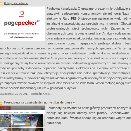
Klapy zwrotne »
Fachowa kanalizacja Oferowane przeze mnie publikacje są 
statystyki zadowolenia konsumentów, ale też certyfikat
efektywne Rury PEHD stosowane na terenie wielu różnyc
instalacyjne przewidują też specjalistyczny serwis. Chodz
profesjonalnych sieci technologicznych. Zapewniamy
obejmujących zróżnicowane średnice. Artykuły rodzaju rur
gwarantują wysokiej jakości eksploatację poprzez wiele lat
rejestrowane przez najlepszych profesjonalistów. J
ieruchomości. Rozmiar parcele nie posiada znaczenia dla naszych specjalistów. W ten
ażdego współudziałowca inwestycyjnego oraz dodatkowo użytkownika indywidualneg
ontrahentów. Profesjonalne studnie Opisywane na naszej stronie studnie, a oprócz tego z
echnologicznych są także realizowane na terenie podmiotów gospodarczych. Instalujemy 
ody na potrzeby składowisk odpadów. Zarządzane elektronicznie skrzynki rozsączające g
asi klienci w trakcie zakupów otrzymują specjalistycznie pełne specyfikacje gwarantując
zas korzystamy z nowoczesnych rozwiązań zagranicznych obecnych w najbardziej rozwin
yć zaprojektowane również na indywidualne zlecenie od inwestora. W ten metodę mogą mi
erenie parcele budowlanej lub już w gotowym budynku.
ata dodania: 29 10 2017 ·
szczegóły wpisu »
Fototapeta na zamówienie i na wymiar do biura »
Fototapety na wymiar to nasz główny produkt. w naszym sk
plasują się naklejki, obrazy oraz plakaty. Sprzedawane
określasz sam, świetnie nadają się do aranżacji wnętrz do
publicznej.