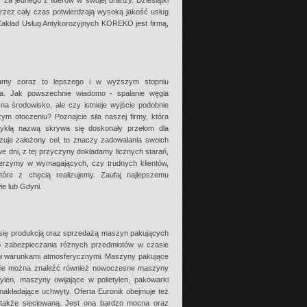
za jednego z liderów w swojej branży. Dziesiątki
rzez cały czas potwierdzają wysoką jakość usług
akład Usług Antykorozyjnych KOREKO jest firmą,
amy coraz to lepszego i w wyższym stopniu
a. Jak powszechnie wiadomo - spalanie węgla
a środowisko, ale czy istnieje wyjście podobnie
m otoczeniu? Poznajcie siła naszej firmy, która
ykłą nazwą skrywa się doskonały przełom dla
izuje założony cel, to znaczy zadowalania swoich
e dni, z tej przyczyny dokładamy licznych starań,
ierzymy w wymagających, czy trudnych klientów,
óre z chęcią realizujemy. Zaufaj najlepszemu
e lub Gdyni.
uje się produkcją oraz sprzedażą maszyn pakujących
do zabezpieczania różnych przedmiotów w czasie
nymi warunkami atmosferycznymi. Maszyny pakujące
rcie można znaleźć również nowoczesne maszyny
ylen, maszyny owijające w polietylen, pakowarki
kładające uchwyty. Oferta Euronik obejmuje też
a także sieciowaną. Jest ona bardzo mocna oraz