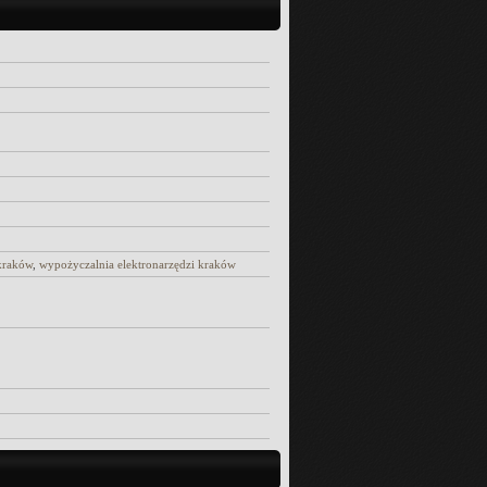
kraków
,
wypożyczalnia elektronarzędzi kraków