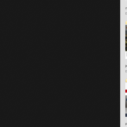
z
D
j
D
p