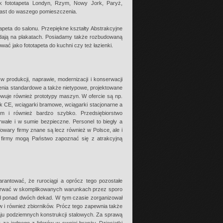
jak fototapeta Londyn, Rzym, Nowy Jork, Paryż,
iast do waszego pomieszczenia.
apeta do salonu. Przepiękne kształty Abstrakcyjne
lądają na plakatach. Posiadamy także rozbudowaną
ać jako fototapeta do kuchni czy też łazienki.
 produkcji, naprawie, modernizacji i konserwacji
enia standardowe a także nietypowe, projektowane
wuje również prototypy maszyn. W ofercie są np.
k CE, wciągarki bramowe, wciągarki stacjonarne a
em i również bardzo szybko. Przedsiębiorstwo
trwałe i w sumie bezpieczne. Personel to biegły a
owary firmy znane są lecz również w Polsce, ale i
ej firmy mogą Państwo zapoznać się z atrakcyjną
rantować, że rurociągi a oprócz tego pozostałe
rzetrwać w skomplikowanych warunkach przez sporo
od ponad dwóch dekad. W tym czasie zorganizował
 i również zbiorników. Prócz tego zapewnia także
ju podziemnych konstrukcji stalowych. Za sprawą