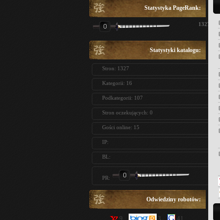
Statystyka PageRank:
1327
Statystyki katalogu:
Stron: 1327
Kategorii: 16
Podkategorii: 107
Stron oczekujących: 0
Gości online: 15
IP:
BL:
PR:
Odwiedziny robotów:
9
3
41