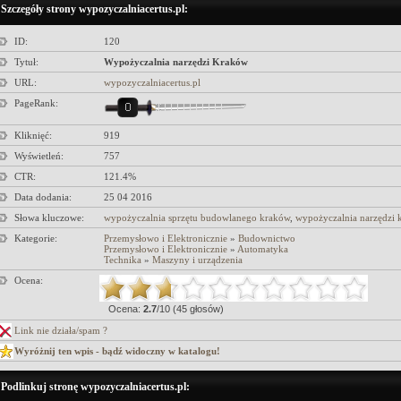
Szczegóły strony wypozyczalniacertus.pl:
ID:
120
Tytuł:
Wypożyczalnia narzędzi Kraków
URL:
wypozyczalniacertus.pl
PageRank:
Kliknięć:
919
Wyświetleń:
757
CTR:
121.4%
Data dodania:
25 04 2016
Słowa kluczowe:
wypożyczalnia sprzętu budowlanego kraków
,
wypożyczalnia narzędzi 
Kategorie:
Przemysłowo i Elektronicznie
»
Budownictwo
Przemysłowo i Elektronicznie
»
Automatyka
Technika
»
Maszyny i urządzenia
Ocena:
Ocena:
2.7
/10 (45 głosów)
Link nie działa/spam ?
Wyróżnij ten wpis - bądź widoczny w katalogu!
Podlinkuj stronę wypozyczalniacertus.pl: