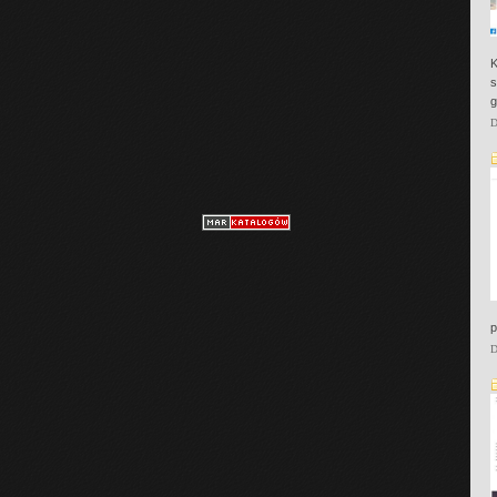
K
s
g
D
p
D