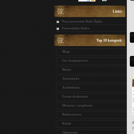
Linki:
Pozycjonowanie Ruda Śląska
Fotowoltaika Kielce
Top 10 kategorii:
Blogi
Gry komputerowe
Biznes
Automatyka
Architektura
Forum dyskusyjne
Maszyny i urządzenia
Budownictwo
d
Karate
D
Ogłoszenia