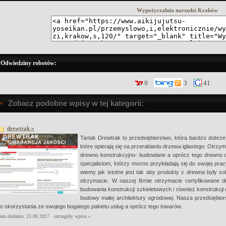
Wypożyczalnia narzędzi Kraków
Odwiedziny robotów:
9
3
41
Zobacz podobne wpisy w tej kategorii:
drewtrak »
Tartak Drewtrak to przedsiębiorstwo, która bardzo dobrz
które opierają się na przerabianiu drzewa iglastego. Otrzym
drewno konstrukcyjno- budowlane a oprócz tego drewno dl
specjalistom, którzy mocno przykładają się do swojej prac
wiemy jak istotne jest tak aby produkty z drewna były sol
otrzymacie. W naszej firmie otrzymacie certyfikowane
budowania konstrukcji szkieletowych i również konstrukc
budowy małej architektury ogrodowej. Nasza przedsiębior
o skorzystania ze swojego bogatego pakietu usług a oprócz tego towarów.
ata dodania: 23 08 2017 ·
szczegóły wpisu »