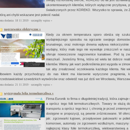
swojej różnorodnej ofercie, KOREKO od lat jest uznawany 
ukontentowanych klientów, których wyłącznie przybywa, p
świadczonych przez KOREKO. Wszystko to sprawia, że Z
tórą ani chybi wskazane jest polecić nadal.
ata dodania: 18 11 2019 ·
szczegóły wpisu »
nagrzewnice elektryczne »
Kiedy za oknem temperatura sporo obniża się szuk
wydajniejszego sposobu na ogrzanie swojego domostw
brunatnego, oraz mokrego drewna wpływa niekorzystnie n
wydajny, który mało tego nie wywołuje zniszczeń w naszy
oferuje nowoczesne nagrzewnice kanałowe. Pod tą zw
mieszkań. Jesteśmy firmą, która od wielu lat dobrze real
klientów. Wiemy jak wart podkreślenia jest wygoda w zimow
tak aby zrealizować oczekiwania każdego klienta. Nie w
lbowiem każdy przychodzący do nas klient ma klarownie wytyczone pragnienia, kt
rzedstawicielowi szwedzkich wytwórców oraz odwiedź nas już dziś we Wrocławiu, Warszawi
ata dodania: 21 11 2019 ·
szczegóły wpisu »
wytrzymała folia termokurczliwa »
Firma Euronik to firma o długoletniej tradycji, która zajm
a oprócz tego folii termokurczliwych. Towary te służą 
transportu a oprócz tego lecz i, chronią je przed zmien
dostępne w propozycji, są pewnie zróżnicowane. W ofe
jak: zgrzewarki kątowe, przepływowe pakowarki w poliet
komorowe, automaty ze zgrzewem wzdłużnym, maszyny na
najlepszej klasy folie termokurczliwą, wielowarstwową 