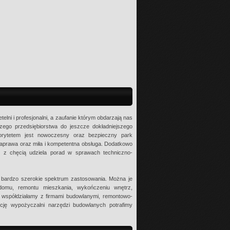
lni i profesjonalni, a zaufanie którym obdarzają nas
szego przedsiębiorstwa do jeszcze dokładniejszego
iorytetem jest nowoczesny oraz bezpieczny park
naprawa oraz miła i kompetentna obsługa. Dodatkowo
i z chęcią udziela porad w sprawach techniczno-
ą bardzo szerokie spektrum zastosowania. Można je
omu, remontu mieszkania, wykończeniu wnętrz,
e współdziałamy z firmami budowlanymi, remontowo-
ycję wypożyczalni narzędzi budowlanych potrafimy