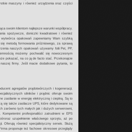
ystkie maszyny i również urządzenia oraz części
rująca swoim klientom najlepsze warunki współpracy.
nia spożywcze, doniczki kwadratowe i również
Jako wytwórca opakowań zapewniamy Wam szybką
 się metodą formowania próżniowego, za sprawą
orzenia naszych opakowań używamy folii Pet, PP,
zyjemnością możemy pochwalić się nowoczesnym
 pokazać, na co ją de facto stać. Przekonajcie
aszej firmy. Jeśli macie dodatkowe pytania, to
oducent agregatów prądotwórczych i kogeneracji.
jalistycznych silników i prądnic oferuje swoim
zasilanie w energię elektryczną i cieplną. Są to
czą się także zasilacze UPS, które dedykowane są
ch zarówno tych małych jak i dużych serwerowni,
ompetentni profesjonaliści zatrudnieni w EPS
bóroraz uzupełnienie właściwego sprzętu, aż po
i. Oferują również specjalistyczny serwis. Służą
. Firma proponuje też fachowe okresowe przeglądy