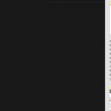
n
k
k
t
w
N
c
b
t
D