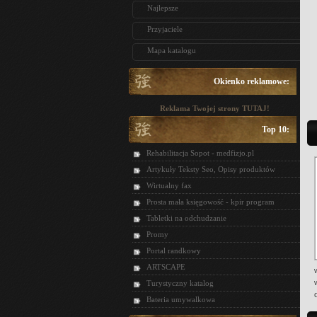
Najlepsze
Przyjaciele
Mapa katalogu
Okienko reklamowe:
Reklama Twojej strony TUTAJ!
Top 10:
Rehabilitacja Sopot - medfizjo.pl
Artykuły Teksty Seo, Opisy produktów
Wirtualny fax
Prosta mała księgowość - kpir program
Tabletki na odchudzanie
Promy
Portal randkowy
ARTSCAPE
Turystyczny katalog
Bateria umywalkowa