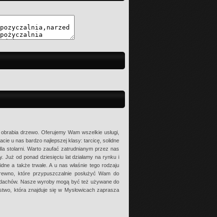
e obrabia drzewo. Oferujemy Wam wszelkie usługi,
acie u nas bardzo najlepszej klasy: tarcicę, solidne
a stolarni. Warto zaufać zatrudnianym przez nas
y. Już od ponad dziesięciu lat działamy na rynku i
idne a także trwałe. A u nas właśnie tego rodzaju
 drewno, które przypuszczalnie posłużyć Wam do
ji dachów. Nasze wyroby mogą być też używane do
stwo, która znajduje się w Mysłowicach zaprasza