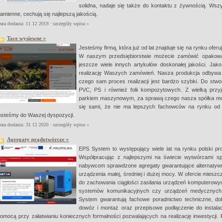
solidna, nadaje się także do kontaktu z żywnością. Wsz
amienne, cechują się najlepszą jakością.
ata dodania: 11 12 2019 ·
szczegóły wpisu »
Tace wysiewne »
Jesteśmy firmą, która już od lat znajduje się na rynku ofe
W naszym przedsiębiorstwie możecie zamówić opakowa
jeszcze wiele innych artykułów doskonałej jakości. 
realizację Waszych zamówień. Nasza produkcja odbywa
czego sam proces realizacji jest bardzo szybki. Do stw
PVC, PS i również folii kompozytowych. Z wielką pr
parkiem maszynowym, za sprawą czego nasza spółka może
się sami, że nie ma lepszych fachowców na rynku od n
esteśmy do Waszej dyspozycji.
ata dodania: 31 12 2020 ·
szczegóły wpisu »
Agregaty prądotwórcze »
EPS System to występujący wiele lat na rynku polski pr
Współpracując z najlepszymi na świecie wytwórcami spec
nabywcom sprawdzone agregaty gwarantujące alternatywne 
urządzenia małej, średniej i dużej mocy. W ofercie miesz
do zachowania ciągłości zasilania urządzeń komputerowy
systemów komunikacyjnych czy urządzeń medycznych. K
System gwarantują fachowe poradnictwo techniczne, do
dowóz i montaż oraz przepisowe podłączenie do instalacj
omocą przy załatwianiu koniecznych formalności pozwalających na realizację inwestycji