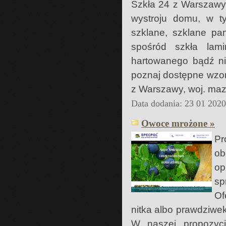
Szkła 24 z Warszawy 
wystroju domu, w t
szklane, szklane pan
spośród szkła lami
hartowanego bądź ni
poznaj dostępne wzor
z Warszawy, woj. maz
Data dodania: 23 01 202
Owoce mrożone »
Pr
ob
op
sp
Of
nitka albo prawdziwek
W naszej propozyc