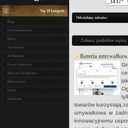
Top 10 kategorii:
Odwiedziny robotów:
Blogi
Gry komputerowe
Biznes
Zobacz podobne wpisy w
Automatyka
Bateria umywalkow
Architektura
Gr
Forum dyskusyjne
ce
Maszyny i urządzenia
ja
Budownictwo
Og
Karate
ty
Ogłoszenia
towarów korzystają z
umywalkowa w żadnym
innowacyjnemu uspos