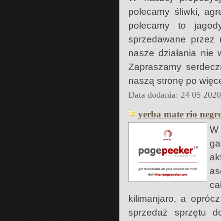
polecamy śliwki, ag
polecamy to jagod
sprzedawane przez n
nasze działania nie
Zapraszamy serdeczn
naszą stronę po więce
Data dodania: 24 05 202
yerba mate rio negr
W 
ga
ak
as
ca
kilimanjaro, a opróc
sprzedaż sprzętu do