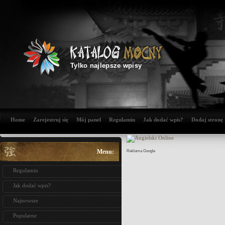
Tylko najlepsze wpisy
Home
Zarejestruj się
Mój panel
Regulamin
Jak dodać wpis?
Dodaj stronę
Menu:
Reklama Google
Regulamin
Jak dodać wpis?
Najnowsze
Popularne