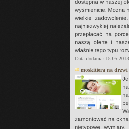
dostępna w naszej ofe
wyśmienicie. Można na
wielkie zadowolenie
najniezwyklej należał
przepłacać na porce
naszą ofertę i nas
właśnie tego typu rozw
Data dodania: 15 05 201
moskitiera na drzwi
Je
na
na
bę
Wa
zamontować na okna i
nietypowe wymiary.