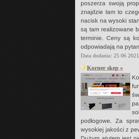
poszerza swoją prop
znajdzie tam to czeg
nacisk na wysoki stan
są tam realizowane 
terminie. Ceny są k
odpowiadają na pytani
Data dodania: 25 06 202
Korner skep »
Ko
fu
św
pa
s
podłogowe. Za spr
wysokiej jakości z pe
Dużym atutem jest n