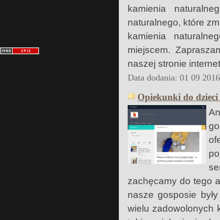
kamienia naturaln
naturalnego, które zm
kamienia naturalne
miejscem. Zaprasza
naszej stronie intern
Data dodania: 01 09 201
Opiekunki do dziec
An
go
of
po
se
zachęcamy do tego ab
nasze gosposie były 
wielu zadowolonych 