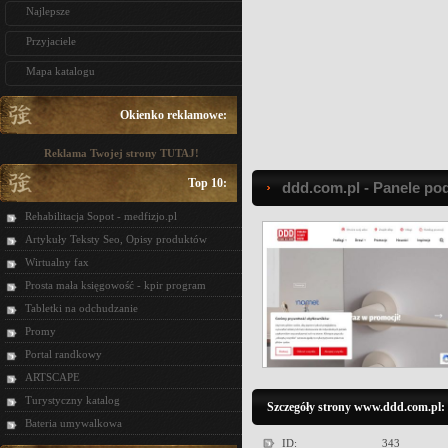
Najlepsze
Przyjaciele
Mapa katalogu
Okienko reklamowe:
Reklama Twojej strony TUTAJ!
Top 10:
ddd.com.pl - Panele p
Rehabilitacja Sopot - medfizjo.pl
Artykuły Teksty Seo, Opisy produktów
Wirtualny fax
Prosta mała księgowość - kpir program
Tabletki na odchudzanie
Promy
Portal randkowy
ARTSCAPE
Turystyczny katalog
Szczegóły strony www.ddd.com.pl:
Bateria umywalkowa
ID:
343