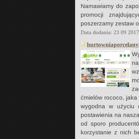
Namawiamy do zapozn
promocji znajdując
poszerzamy zestaw o
Data dodania: 23 09 201
hurtowniaporcelany.
Wy
na
wz
mo
za
ćmielów rococo, jaka
wygodna w użyciu d
postawienia na nasza
od sporo producentó
korzystanie z nich b