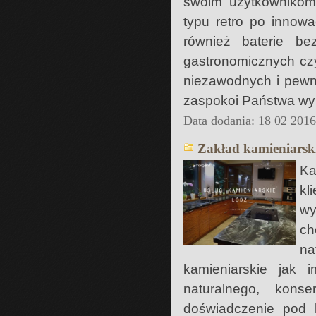
swoim użytkownikom 
typu retro po innowa
również baterie be
gastronomicznych cz
niezawodnych i pewny
zaspokoi Państwa wy
Data dodania: 18 02 201
Zakład kamieniarsk
Ka
kl
wy
ch
na
kamieniarskie jak 
naturalnego, konse
doświadczenie pod 