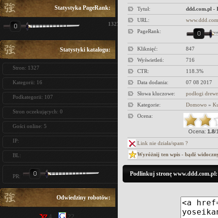
Statystyka PageRank:
Tytuł:
ddd.com.pl -
URL:
www.ddd.com
1327
PageRank:
Kliknięć:
847
Statystyki katalogu:
Wyświetleń:
716
Stron: 1327
CTR:
118.3%
Kategorii: 16
Data dodania:
07 08 2017
Słowa kluczowe:
podłogi drew
Podkategorii: 107
Kategorie:
Domowo
»
K
Stron oczekujących: 0
Ocena:
Gości online: 5
Ocena:
1.8
/
IP:
Link nie działa/spam ?
Wyróżnij ten wpis - bądź widoczn
BL:
Podlinkuj stronę www.ddd.com.pl:
PR:
Odwiedziny robotów:
4
22