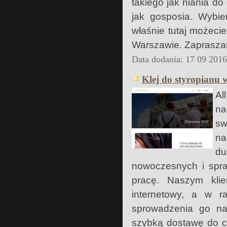
takiego jak niania do 
jak gosposia. Wybi
właśnie tutaj możeci
Warszawie. Zapraszam
Data dodania: 17 09 201
Klej do styropianu 
Al
na
sw
na
du
nowoczesnych i spr
pracę. Naszym kli
internetowy, a w r
sprowadzenia go na
szybką dostawę do ce