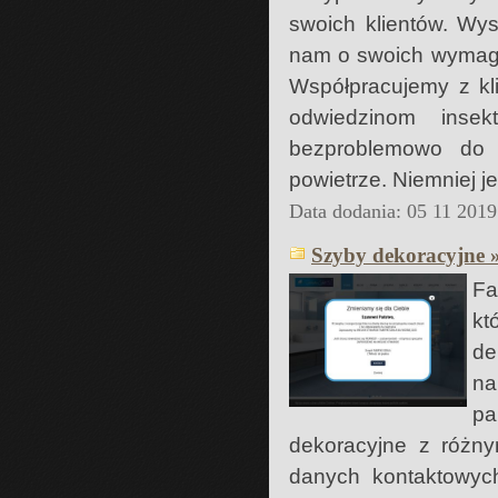
swoich klientów. Wys
nam o swoich wymaga
Współpracujemy z kli
odwiedzinom inse
bezproblemowo do 
powietrze. Niemniej j
Data dodania: 05 11 2019
Szyby dekoracyjne 
Fa
kt
de
na
pa
dekoracyjne z różn
danych kontaktowyc