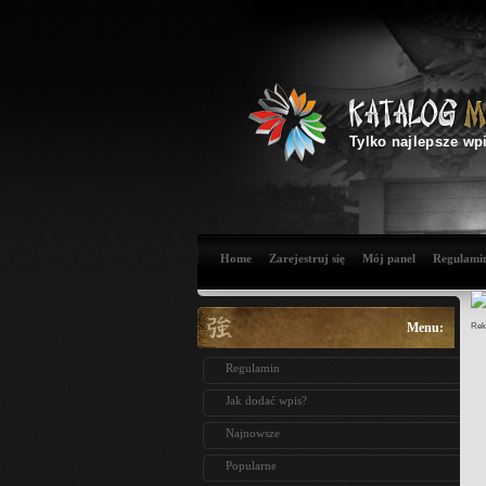
Tylko najlepsze wp
Home
Zarejestruj się
Mój panel
Regulami
Menu:
Rek
Regulamin
Jak dodać wpis?
Najnowsze
Popularne