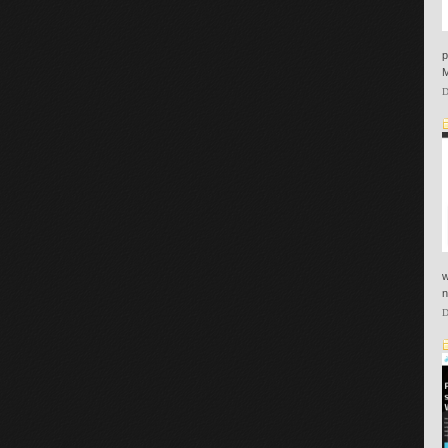
p
M
D
w
n
D