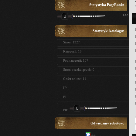
Statystyka PageRank:
1327
Statystyki katalogu:
Stron: 1327
Kategorii: 16
Podkategorii: 107
Stron oczekujących: 0
Gości online: 11
IP:
BL:
PR:
Odwiedziny robotów:
44