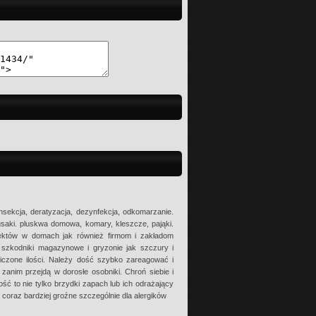
nsekcja, deratyzacja, dezynfekcja, odkomarzanie.
usaki. pluskwa domowa, komary, kleszcze, pająki.
ektów w domach jak również firmom i zakładom
 szkodniki magazynowe i gryzonie jak szczury i
iczone ilości. Należy dość szybko zareagować i
 zanim przejdą w dorosłe osobniki. Chroń siebie i
ść to nie tylko brzydki zapach lub ich odrażający
 coraz bardziej groźne szczególnie dla alergików