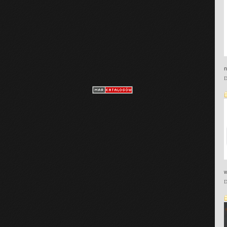
n
D
w
D