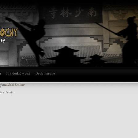
isy
n
Jak dodać wpis?
Dodaj stronę
lama Google