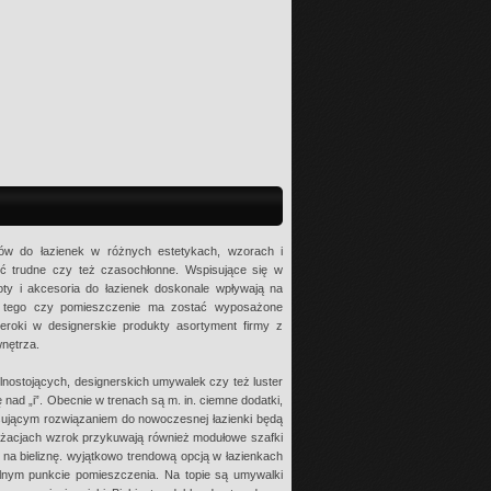
któw do łazienek w różnych estetykach, wzorach i
yć trudne czy też czasochłonne. Wspisujące się w
oty i akcesoria do łazienek doskonale wpływają na
od tego czy pomieszczenie ma zostać wyposażone
eroki w designerskie produkty asortyment firmy z
nętrza.
lnostojących, designerskich umywalek czy też luster
nad „i”. Obecnie w trenach są m. in. ciemne dodatki,
esującym rozwiązaniem do nowoczesnej łazienki będą
nżacjach wzrok przykuwają również modułowe szafki
 na bieliznę. wyjątkowo trendową opcją w łazienkach
lnym punkcie pomieszczenia. Na topie są umywalki