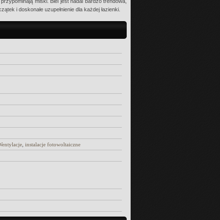
przypominają miski. Biel jest nadal bardzo trendowa,
zątek i doskonałe uzupełnienie dla każdej łazienki.
entylacje
,
instalacje fotowoltaiczne