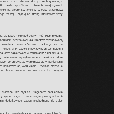
orzone przez rodziców, którzy sami borykali się z
i znaleźć sposób na zmienienie owej sytuacji.
sidło na biodro kształtuje w dziecku prawidłową
go rozwoju. Zajrzyj na stronę internetową firmy
zną, ale także może być dobrym nośnikiem reklamy.
adrukiem przygotował dla Klientów rozbudowaną
elu rozmiarach a także fasonach, na których można
Polsce, przy użyciu innowacyjnych technologii i
ca torby papierowe w 3 wariantach: z uszami jak a
by materiałowe są wytwarzane z bawełny a także
nowo, co sprawia że wyróżniają się w porównaniu
by papierowe są wytrzymałe i również można je
e chcesz zrozumieć nietknięty wachlarz firmy, to
 prostsze, niż sądzisz! Zmęczony codziennym
zajmują się oczyszczaniem wnętrz profesjonalnie. A
niu dodatkowego czasu niezbędnego do zajęć
ności, co potwierdzają pozytywne oceny klientów.