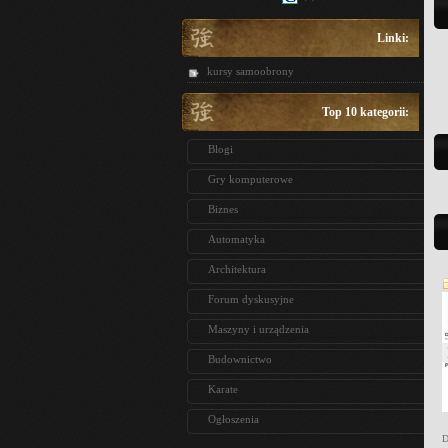
Linki:
kursy samoobrony
Top 10 kategorii:
Blogi
Gry komputerowe
Biznes
Automatyka
Architektura
Forum dyskusyjne
Maszyny i urządzenia
Budownictwo
Karate
Ogłoszenia
D