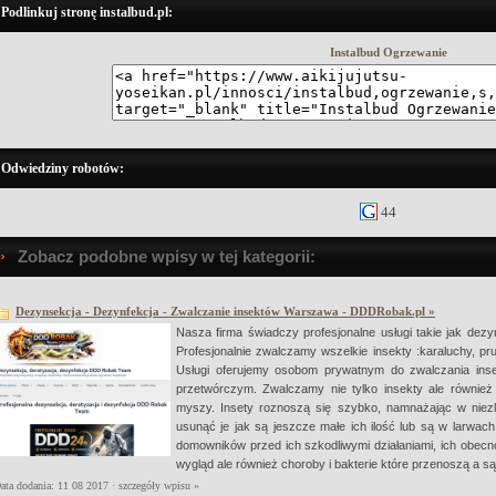
Podlinkuj stronę instalbud.pl:
Instalbud Ogrzewanie
Odwiedziny robotów:
44
Zobacz podobne wpisy w tej kategorii:
Dezynsekcja - Dezynfekcja - Zwalczanie insektów Warszawa - DDDRobak.pl »
Nasza firma świadczy profesjonalne usługi takie jak dezy
Profesjonalnie zwalczamy wszelkie insekty :karaluchy, pr
Usługi oferujemy osobom prywatnym do zwalczania ins
przetwórczym. Zwalczamy nie tylko insekty ale również
myszy. Insety roznoszą się szybko, namnażając w niezl
usunąć je jak są jeszcze małe ich ilość lub są w larwach
domowników przed ich szkodliwymi działaniami, ich obecno
wygląd ale również choroby i bakterie które przenoszą a są
ata dodania: 11 08 2017 ·
szczegóły wpisu »