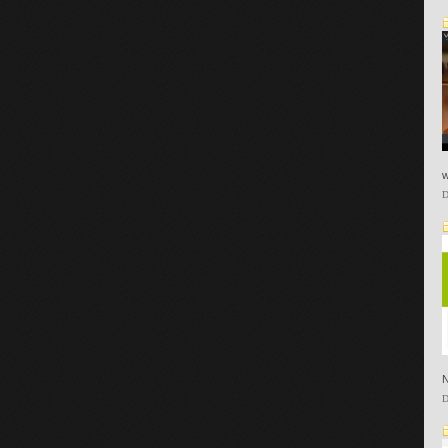
w
D
N
D