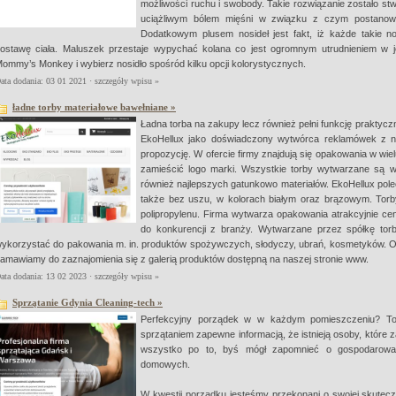
możliwości ruchu i swobody. Takie rozwiązanie zostało stw
uciążliwym bólem mięśni w związku z czym postanowil
Dodatkowym plusem nosideł jest fakt, iż każde takie no
ostawę ciała. Maluszek przestaje wypychać kolana co jest ogromnym utrudnieniem w je
ommy’s Monkey i wybierz nosidło spośród kilku opcji kolorystycznych.
ata dodania: 03 01 2021 ·
szczegóły wpisu »
ładne torby materiałowe bawełniane »
Ładna torba na zakupy lecz również pełni funkcję praktyc
EkoHellux jako doświadczony wytwórca reklamówek z n
propozycję. W ofercie firmy znajdują się opakowania w wi
zamieścić logo marki. Wszystkie torby wytwarzane są w 
również najlepszych gatunkowo materiałów. EkoHellux pole
także bez uszu, w kolorach białym oraz brązowym. Tor
polipropylenu. Firma wytwarza opakowania atrakcyjnie ce
do konkurencji z branży. Wytwarzane przez spółkę tor
ykorzystać do pakowania m. in. produktów spożywczych, słodyczy, ubrań, kosmetyków. O il
amawiamy do zaznajomienia się z galerią produktów dostępną na naszej stronie www.
ata dodania: 13 02 2023 ·
szczegóły wpisu »
Sprzątanie Gdynia Cleaning-tech »
Perfekcyjny porządek w w każdym pomieszczeniu? To
sprzątaniem zapewne informacją, że istnieją osoby, które 
wszystko po to, byś mógł zapomnieć o gospodarowa
domowych.
W kwestii porządku jesteśmy przekonani o swojej skutecz