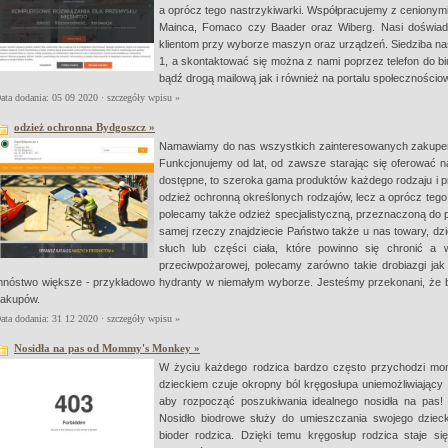
a oprócz tego nastrzykiwarki. Współpracujemy z cenionymi 
Mainca, Fomaco czy Baader oraz Wiberg. Nasi doświadc
klientom przy wyborze maszyn oraz urządzeń. Siedziba nasz
1, a skontaktować się można z nami poprzez telefon do b
bądź drogą mailową jak i również na portalu społecznośc
ata dodania: 05 09 2020 ·
szczegóły wpisu »
odzież ochronna Bydgoszcz »
Namawiamy do nas wszystkich zainteresowanych zakupe
Funkcjonujemy od lat, od zawsze starając się oferować n
dostępne, to szeroka gama produktów każdego rodzaju i pr
odzież ochronną określonych rodzajów, lecz a oprócz tego
polecamy także odzież specjalistyczną, przeznaczoną do
samej rzeczy znajdziecie Państwo także u nas towary, dzi
słuch lub części ciała, które powinno się chronić a
przeciwpożarowej, polecamy zarówno takie drobiazgi jak
nóstwo większe - przykładowo hydranty w niemałym wyborze. Jesteśmy przekonani, że b
akupów.
ata dodania: 31 12 2020 ·
szczegóły wpisu »
Nosidła na pas od Mommy's Monkey »
W życiu każdego rodzica bardzo często przychodzi mo
dzieckiem czuje okropny ból kręgosłupa uniemożliwiający 
aby rozpocząć poszukiwania idealnego nosidła na pas!
Nosidło biodrowe służy do umieszczania swojego dzie
bioder rodzica. Dzięki temu kręgosłup rodzica staje 