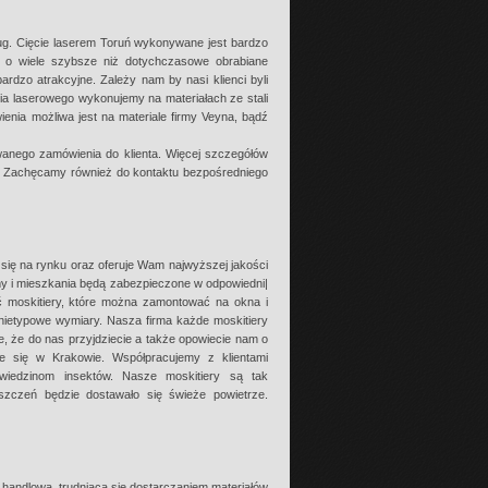
ug. Cięcie laserem Toruń wykonywane jest bardzo
 o wiele szybsze niż dotychczasowe obrabiane
dzo atrakcyjne. Zależy nam by nasi klienci byli
ia laserowego wykonujemy na materiałach ze stali
ienia możliwa jest na materiale firmy Veyna, bądź
owanego zamówienia do klienta. Więcej szczegółów
e. Zachęcamy również do kontaktu bezpośredniego
się na rynku oraz oferuje Wam najwyższej jakości
my i mieszkania będą zabezpieczone w odpowiedni|
 moskitiery, które można zamontować na okna i
e nietypowe wymiary. Nasza firma każde moskitiery
e, że do nas przyjdziecie a także opowiecie nam o
e się w Krakowie. Współpracujemy z klientami
dwiedzinom insektów. Nasze moskitiery są tak
czeń będzie dostawało się świeże powietrze.
a handlowa, trudniąca się dostarczaniem materiałów