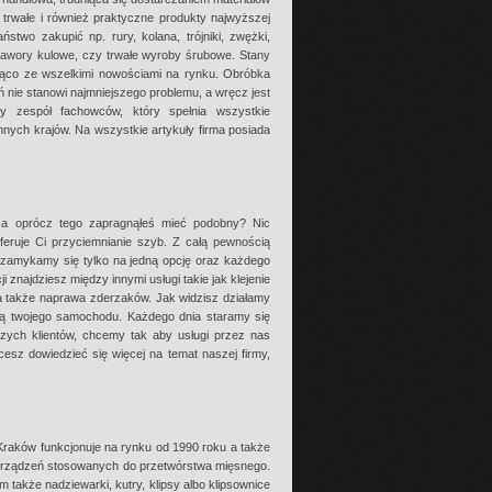
 trwałe i również praktyczne produkty najwyższej
ństwo zakupić np. rury, kolana, trójniki, zwężki,
 zawory kulowe, czy trwałe wyroby śrubowe. Stany
żąco ze wszelkimi nowościami na rynku. Obróbka
 nie stanowi najmniejszego problemu, a wręcz jest
ny zespół fachowców, który spełnia wszystkie
innych krajów. Na wszystkie artykuły firma posiada
 a oprócz tego zapragnąłeś mieć podobny? Nic
oferuje Ci przyciemnianie szyb. Z całą pewnością
 zamykamy się tylko na jedną opcję oraz każdego
 znajdziesz między innymi usługi takie jak klejenie
 także naprawa zderzaków. Jak widzisz działamy
ą twojego samochodu. Każdego dnia staramy się
zych klientów, chcemy tak aby usługi przez nas
sz dowiedzieć się więcej na temat naszej firmy,
Kraków funkcjonuje na rynku od 1990 roku a także
ż urządzeń stosowanych do przetwórstwa mięsnego.
 także nadziewarki, kutry, klipsy albo klipsownice