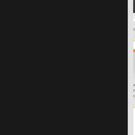
D
m
z
D