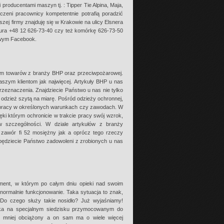
producentami maszyn tj. : Tipper Tie Alpina, Maja,
zeni pracownicy kompetentnie potrafią poradzić
ej firmy znajduję się w Krakowie na ulicy Elsnera
iura +48 12 626-73-40 czy też komórkę 626-73-50
iowym Facebook.
m towarów z branży BHP oraz przeciwpożarowej.
aszym klientom jak najwięcej. Artykuły BHP u nas
zeznaczenia. Znajdziecie Państwo u nas nie tylko
 odzież szytą na miarę. Pośród odzieży ochronnej,
 pracy w określonych warunkach czy zawodach. W
ęki którym ochronicie w trakcie pracy swój wzrok,
 w szczególności. W dziale artykułów z branży
 zawór fi 52 mosiężny jak a oprócz tego rzeczy
ędziecie Państwo zadowoleni z zrobionych u nas
ment, w którym po całym dniu opieki nad swoim
normalnie funkcjonowanie. Taka sytuacja to znak,
 Do czego służy takie nosidło? Już wyjaśniamy!
cka na specjalnym siedzisku przymocowanym do
się mniej obciążony a on sam ma o wiele więcej