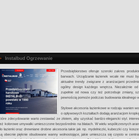
Instalbud Ogrzewanie
Przedsiębiorstwo oferuje szeroki zakres produ
barwach. Urządzanie łazienek wcale nie musi b
aktualne trendy związane z aranżacjami przedmi
ogólny design każdego wnętrza. Niezależnie 
zupełnie od nowa czy też potrzebuje zmiany, sz
pewnością pomoże podczas budowania idealnego w
Stylowe akcesoria łazienkowe w rodzaju wanien wo
o opływowych kształtach dodają aranżacjom kropkę 
które zdecydowanie warto zestawiać ze złotem, aby uzyskać bardzo elegancki styl. inter
też kolorowe umywalki umieszczone bezpośrednio na blatach. W wielu współczesnych ara
do łazienki oraz drewniane drobne akcesoria takie jak np. mydelniczki, kubeczki czy kosze
są obecnie pięknie obudowane wanny wolnostojące, jakie umieszcza się często w centra