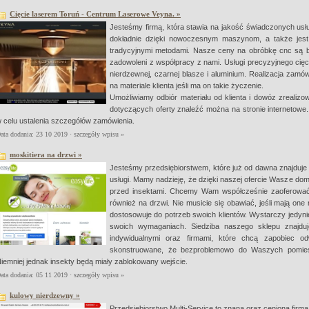
Cięcie laserem Toruń - Centrum Laserowe Veyna. »
Jesteśmy firmą, która stawia na jakość świadczonych usł
dokładnie dzięki nowoczesnym maszynom, a także jest
tradycyjnymi metodami. Nasze ceny na obróbkę cnc są bar
zadowoleni z współpracy z nami. Usługi precyzyjnego cięc
nierdzewnej, czarnej blasze i aluminium. Realizacja zamów
na materiale klienta jeśli ma on takie życzenie.
Umożliwiamy odbiór materiału od klienta i dowóz zrealiz
dotyczących oferty znaleźć można na stronie internetow
 celu ustalenia szczegółów zamówienia.
ata dodania: 23 10 2019 ·
szczegóły wpisu »
moskitiera na drzwi »
Jesteśmy przedsiębiorstwem, które już od dawna znajduje 
usługi. Mamy nadzieję, że dzięki naszej ofercie Wasze do
przed insektami. Chcemy Wam współcześnie zaoferować
również na drzwi. Nie musicie się obawiać, jeśli mają on
dostosowuje do potrzeb swoich klientów. Wystarczy jedyni
swoich wymaganiach. Siedziba naszego sklepu znajduj
indywidualnymi oraz firmami, które chcą zapobiec o
skonstruowane, że bezproblemowo do Waszych pomiesz
iemniej jednak insekty będą miały zablokowany wejście.
ata dodania: 05 11 2019 ·
szczegóły wpisu »
kulowy nierdzewny »
Przedsiębiorstwo Multi-Service to znana oraz ceniona firm