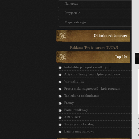
Najlepsze
Przyjaciele
Mapa katalogu
Okienko reklamowe:
Reklama Twojej strony TUTAJ!
Top 10:
Rehabilitacja Sopot - medfizjo.pl
Artykuły Teksty Seo, Opisy produktów
Wirtualny fax
Prosta mała księgowość - kpir program
Tabletki na odchudzanie
Promy
Portal randkowy
ARTSCAPE
Turystyczny katalog
Bateria umywalkowa