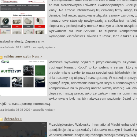
ze stali nierdzewnych i również kwasoodpornych. Oferuje
klasy. Na stronie internetowej tej cenionej firmy mogą Pa
dennice, kołnierze, gwintowane złączki, zawory zwrotne,
magazynowe stale się powiększają, a spółka jest na bie
cieplna czy profesjonalny montaż maszyn a także urządzeń
wyzwaniem dla Multi-Service. To zupełnie kompetent
wymagania klientów lecz również z Polski, lecz a także z 
iezbędne atesty. Zapraszamy.
ata dodania: 18 11 2019 ·
szczegóły wpisu »
solidne auto szyby Nysa »
Widziałeś wytworny pojazd z przyciemnianymi szybami
trudnego! Firma, , Kopol" to kompetentny serwis, który 
przyciemniane szyby to nasza specjalność jakkolwiek nie
dnia staramy się ulepszyć naszą pracę. W naszej propozycji
pęknięć szyb, odnowienie bocznych szyb autobusowych a
kompleksowo na w pewnej mierze każdą usterkę wizualn
ulepszyć naszą pracę, jako że zależy nam na opinii nas
wykonywane były na jak najwyższym poziomie. Jeżeli chce
ejdź na naszą stronę internetową.
ata dodania: 08 08 2020 ·
szczegóły wpisu »
Schroeder »
Przedsiębiorstwo Walowsky International Machinenhandel 
specjalizuje się w sprzedaży i dostawie maszyn i równie
W naszej ofercie znajdą się różnego rodzaju maszyny w tym