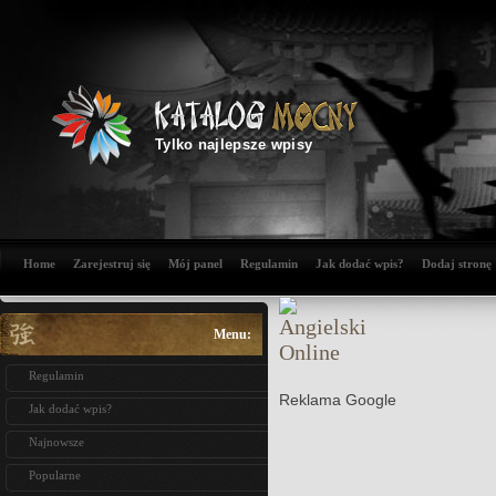
Tylko najlepsze wpisy
Home
Zarejestruj się
Mój panel
Regulamin
Jak dodać wpis?
Dodaj stronę
Menu:
Regulamin
Reklama Google
Jak dodać wpis?
Najnowsze
Popularne