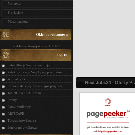
Najlepsze
Przyjaciele
Mapa katalogu
Okienko reklamowe:
Reklama Twojej strony TUTAJ!
Top 10:
Rehabilitacja Sopot - medfizjo.pl
Artykuły Teksty Seo, Opisy produktów
Wirtualny fax
Next Jobs24 - Oferty Pr
Prosta mała księgowość - kpir program
Tabletki na odchudzanie
Promy
Portal randkowy
ARTSCAPE
Turystyczny katalog
Bateria umywalkowa