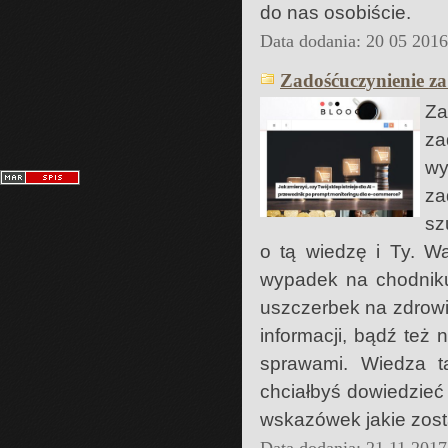
do nas osobiście.
Data dodania: 20 05 201
Zadośćuczynienie z
Za
za
w
za
sz
o tą wiedzę i Ty. Wa
wypadek na chodnik
uszczerbek na zdrowiu
informacji, bądź też 
sprawami. Wiedza ta
chciałbyś dowiedzieć 
wskazówek jakie zost