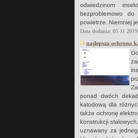
odwiedzinom inse
bezproblemowo do 
powietrze. Niemniej j
Data dodania: 05 11 2019
najlepsza ochrona 
O
za
in
pr
Za
ponad dwóch dekad.
katodową dla różnyc
także ochronę elektr
konstrukcji stalowych
uznawany za jednego