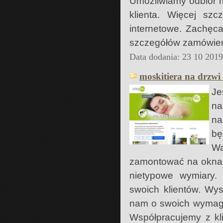
Umożliwiamy odbiór m
klienta. Więcej sz
internetowe. Zachęc
szczegółów zamówien
Data dodania: 23 10 201
moskitiera na drzwi
Je
na
na
bę
Wa
zamontować na okna i
nietypowe wymiary.
swoich klientów. Wys
nam o swoich wymaga
Współpracujemy z kli