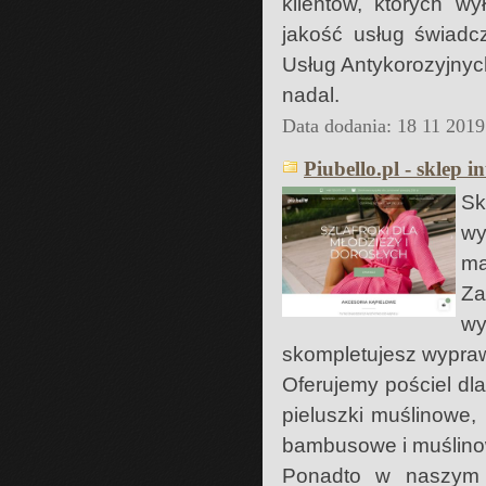
klientów, których w
jakość usług świad
Usług Antykorozyjnyc
nadal.
Data dodania: 18 11 2019
Piubello.pl - sklep i
Sk
wy
ma
Za
wy
skompletujesz wypra
Oferujemy pościel dla
pieluszki muślinowe,
bambusowe i muślino
Ponadto w naszym s