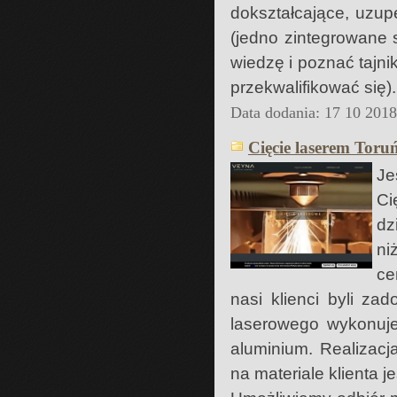
dokształcające, uzup
(jedno zintegrowane 
wiedzę i poznać tajn
przekwalifikować się
Data dodania: 17 10 201
Cięcie laserem Toru
Je
Ci
dz
ni
ce
nasi klienci byli za
laserowego wykonujem
aluminium. Realizacj
na materiale klienta j