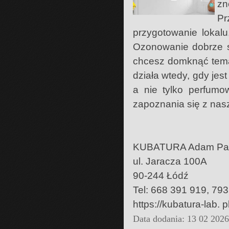
zn
P
przygotowanie lokalu
Ozonowanie dobrze sp
chcesz domknąć temat 
działa wtedy, gdy jest
a nie tylko perfumo
zapoznania się z nasz
KUBATURA Adam Pa
ul. Jaracza 100A
90-244 Łódź
Tel: 668 391 919, 79
https://kubatura-lab. pl
Data dodania: 13 02 202