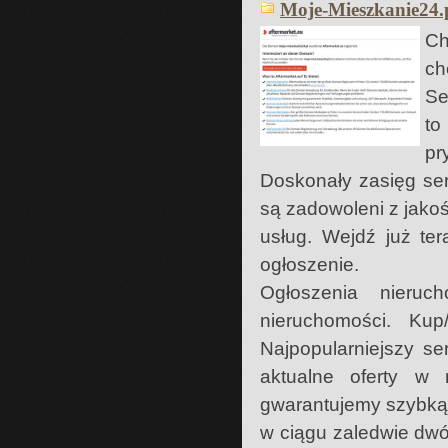
Moje-Mieszkanie24.pl
Ch
ch
Se
to
pr
Doskonały zasięg ser
są zadowoleni z jako
usług. Wejdź już te
ogłoszenie.
Ogłoszenia nieruc
nieruchomości. Kup
Najpopularniejszy se
aktualne oferty w
gwarantujemy szybk
w ciągu zaledwie dwó