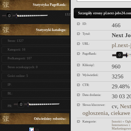
Statystyka PageRank:
Szczegóły strony pl.next-jobs24.co
1327
ID:
466
Statystyki katalogu:
Tytuł:
Next Jo
Stron: 1327
URL:
pl.next
Kategorii: 16
PageRank:
Podkategorii: 107
Kliknięć:
960
Stron oczekujących: 0
Wyświetleń:
3256
Gości online: 5
IP:
CTR:
29.48%
BL:
Data dodania:
30 03 2
Słowa kluczowe:
cv,
Next
PR:
ogłoszenia
,
ciekawe 
Odwiedziny robotów:
Kategorie:
Inności
»
Ogł
Internetowo 
Marketingow
59