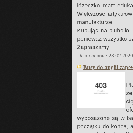
łóżeczko, mata eduka
Większość artykułów
manufakturze.
Kupując na piubello.
ponieważ wszystko sz
Zapraszamy!
Data dodania: 28 02 202
Busy do anglii zape
Pl
ze
si
of
wyposażone są w bar
początku do końca, a 