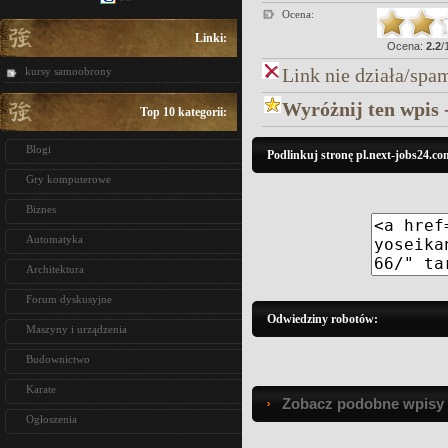
Ocena:
Linki:
Ocena:
2.2
/
Link nie działa/spa
kursy samoobrony
Wyróżnij ten wpis 
Top 10 kategorii:
Blogi
Podlinkuj stronę pl.next-jobs24.co
Gry komputerowe
Biznes
Automatyka
Architektura
Forum dyskusyjne
Odwiedziny robotów:
Maszyny i urządzenia
Budownictwo
Karate
Zobacz podobne wpisy w
Ogłoszenia