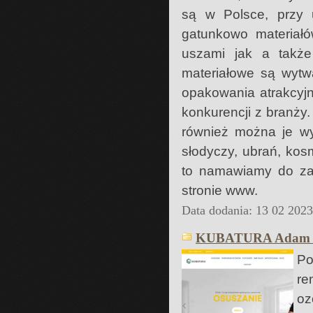
są w Polsce, przy u
gatunkowo materiałó
uszami jak a takż
materiałowe są wytw
opakowania atrakcyjn
konkurencji z branży
również można je wy
słodyczy, ubrań, kos
to namawiamy do zaz
stronie www.
Data dodania: 13 02 202
KUBATURA Adam P
Po
re
oz