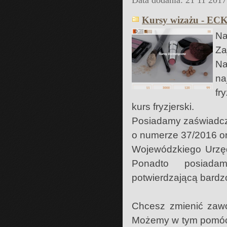
Data dodania: 21 11 2017
Kursy wizażu - EC
Na
Za
Na
na
fr
kurs fryzjerski.
Posiadamy zaświadcze
o numerze 37/2016 ora
Wojewódzkiego Urzę
Ponadto posiadam
potwierdzającą bardz
Chcesz zmienić zaw
Możemy w tym pomóc!