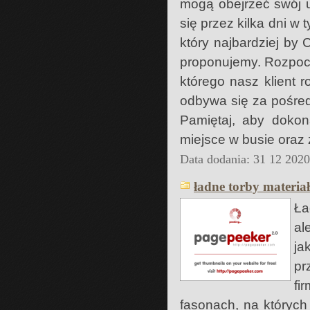
mogą obejrzeć swój u
się przez kilka dni w
który najbardziej by
proponujemy. Rozpocz
którego nasz klient 
odbywa się za pośred
Pamiętaj, aby dokon
miejsce w busie oraz 
Data dodania: 31 12 202
ładne torby materia
Ła
al
ja
pr
fi
fasonach, na których