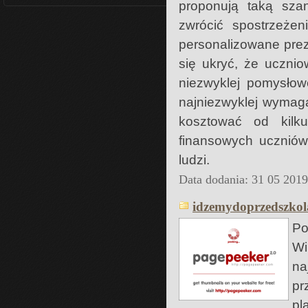
proponują taką sza
zwrócić spostrzeżen
personalizowane prez
się ukryć, że uczni
niezwyklej pomysłow
najniezwyklej wymag
kosztować od kilk
finansowych uczniów
ludzi.
Data dodania: 31 05 201
idzemydoprzedszkola
P
Wi
na
pr
pl