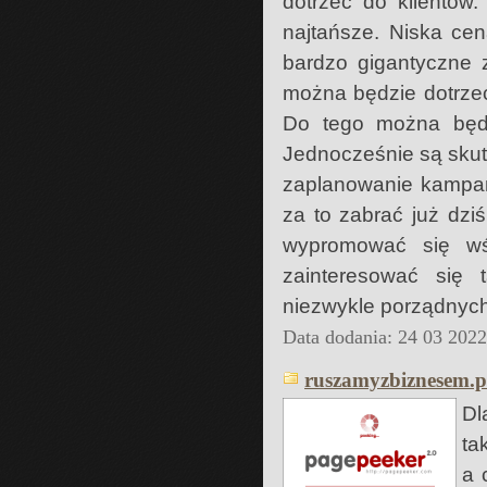
dotrzeć do klientów.
najtańsze. Niska cen
bardzo gigantyczne 
można będzie dotrzeć
Do tego można będz
Jednocześnie są skut
zaplanowanie kampani
za to zabrać już dzi
wypromować się wś
zainteresować się
niezwykle porządnych
Data dodania: 24 03 202
ruszamyzbiznesem.p
Dl
ta
a 