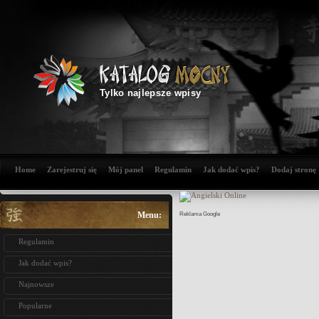
Tylko najlepsze wpisy
Home
Zarejestruj się
Mój panel
Regulamin
Jak dodać wpis?
Dodaj stronę
Menu:
Reklama Google
Regulamin
Jak dodać wpis?
Najnowsze
Popularne