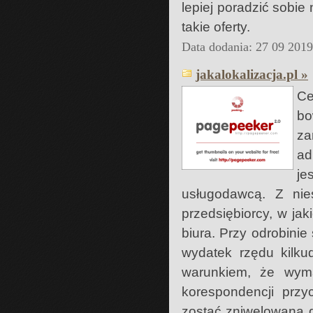
lepiej poradzić sobi
takie oferty.
Data dodania: 27 09 201
jakalokalizacja.pl »
Ce
bo
za
ad
je
usługodawcą. Z nie
przedsiębiorcy, w ja
biura. Przy odrobinie
wydatek rzędu kilkud
warunkiem, że wyma
korespondencji prz
zostać zniwelowana d