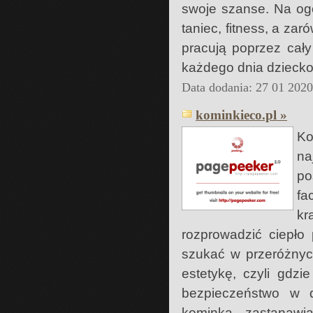
swoje szanse. Na ogó
taniec, fitness, a za
pracują poprzez cały
każdego dnia dziecko 
Data dodania: 27 01 202
kominkieco.pl »
Ko
na
po
fa
kr
rozprowadzić ciepł
szukać w przeróżnyc
estetykę, czyli gdzi
bezpieczeństwo w 
kominka, zastanawi