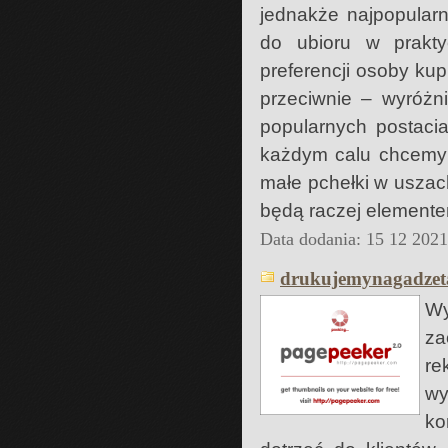
jednakże najpopularn
do ubioru w prakty
preferencji osoby ku
przeciwnie – wyróżn
popularnych postaci
każdym calu chcemy 
małe pchełki w uszach
będą raczej elemente
Data dodania: 15 12 202
drukujemynagadzeta
W
za
re
wy
ko