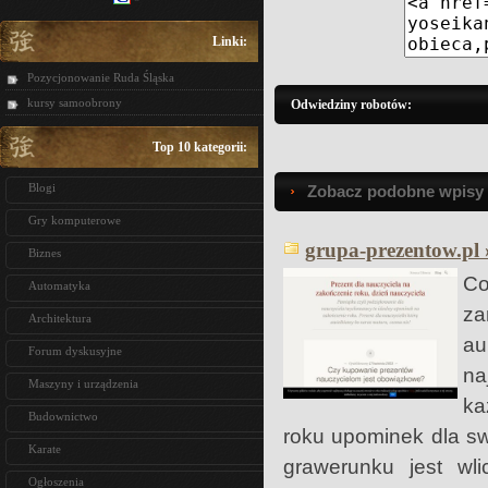
Linki:
Pozycjonowanie Ruda Śląska
kursy samoobrony
Odwiedziny robotów:
Top 10 kategorii:
Blogi
Zobacz podobne wpisy w
Gry komputerowe
grupa-prezentow.pl 
Biznes
Co
Automatyka
za
Architektura
au
Forum dyskusyjne
na
Maszyny i urządzenia
ka
Budownictwo
roku upominek dla s
Karate
grawerunku jest wli
Ogłoszenia