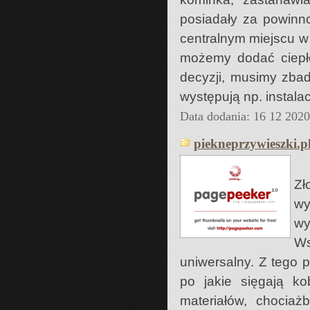
posiadały za powinn
centralnym miejscu w
możemy dodać ciepłe
decyzji, musimy zbad
występują np. instalac
Data dodania: 16 12 202
piekneprzywieszki.p
Zł
wy
wy
Ws
uniwersalny. Z tego 
po jakie sięgają k
materiałów, chociażb