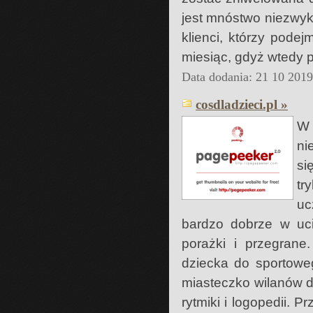
jest mnóstwo niezwyk
klienci, którzy pode
miesiąc, gdyż wtedy p
Data dodania: 21 10 201
cosdladzieci.pl »
W 
ni
si
tr
uc
bardzo dobrze w uci
porażki i przegrane
dziecka do sportowe
miasteczko wilanów do
rytmiki i logopedii. 