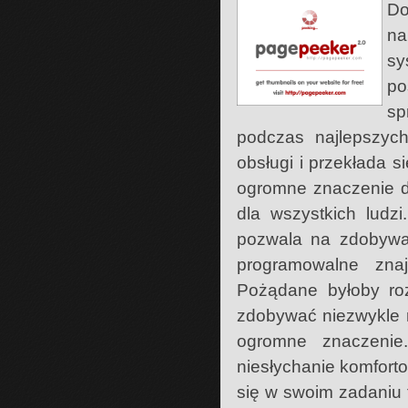
Do
na
sy
po
sp
podczas najlepszych
obsługi i przekłada 
ogromne znaczenie dl
dla wszystkich ludz
pozwala na zdobywani
programowalne znaj
Pożądane byłoby roz
zdobywać niezwykle r
ogromne znaczenie
niesłychanie komfort
się w swoim zadaniu 