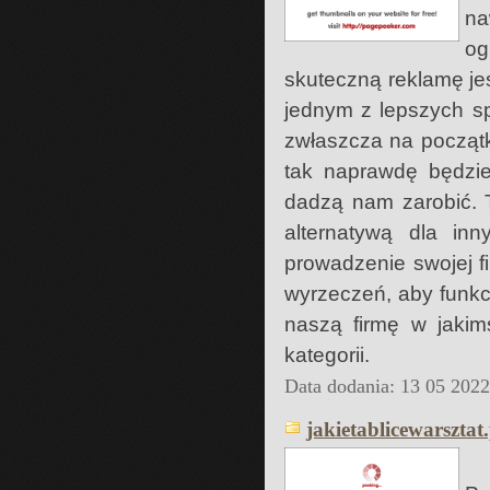
na
og
skuteczną reklamę je
jednym z lepszych s
zwłaszcza na początk
tak naprawdę będzie
dadzą nam zarobić. 
alternatywą dla in
prowadzenie swojej f
wyrzeczeń, aby funk
naszą firmę w jakim
kategorii.
Data dodania: 13 05 202
jakietablicewarsztat.