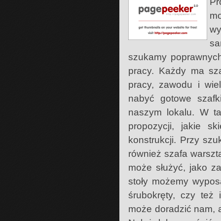
Pr
mo
w
sa
szukamy poprawnych
pracy. Każdy ma sza
pracy, zawodu i wie
nabyć gotowe szafki
naszym lokalu. W ta
propozycji, jakie s
konstrukcji. Przy sz
również szafa warszt
może służyć, jako z
stoły możemy wyposa
śrubokręty, czy też
może doradzić nam, a