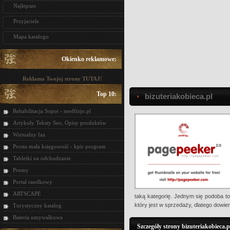
Najlepsze
Przyjaciele
Mapa katalogu
Okienko reklamowe:
Reklama Twojej strony TUTAJ!
Top 10:
bizuteriakobieca.pl
Rehabilitacja Sopot - medfizjo.pl
Artykuły Teksty Seo, Opisy produktów
Wirtualny fax
Prosta mała księgowość - kpir program
Tabletki na odchudzanie
Promy
Portal randkowy
ARTSCAPE
taką kategorię. Jednym się podoba to
który jest w sprzedaży, dlatego dowie
Turystyczny katalog
Bateria umywalkowa
Szczegóły strony bizuteriakobieca.p