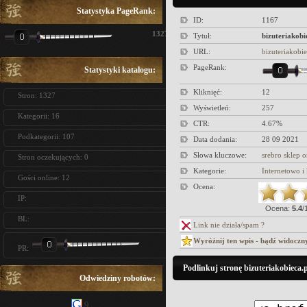
Statystyka PageRank:
ID:
1167
1327
Tytuł:
bizuteriakobi
URL:
bizuteriakobie
PageRank:
Statystyki katalogu:
Kliknięć:
12
Stron: 1327
Wyświetleń:
257
Kategorii: 16
CTR:
4.67%
Podkategorii: 107
Data dodania:
28 09 2021
Słowa kluczowe:
srebro sklep o
Stron oczekujących: 0
Kategorie:
Internetowo 
Gości online: 12
Ocena:
IP:
Ocena:
5.4
/
BL:
Link nie działa/spam ?
Wyróżnij ten wpis - bądź widoczn
PR:
Podlinkuj stronę bizuteriakobieca.p
Odwiedziny robotów:
9