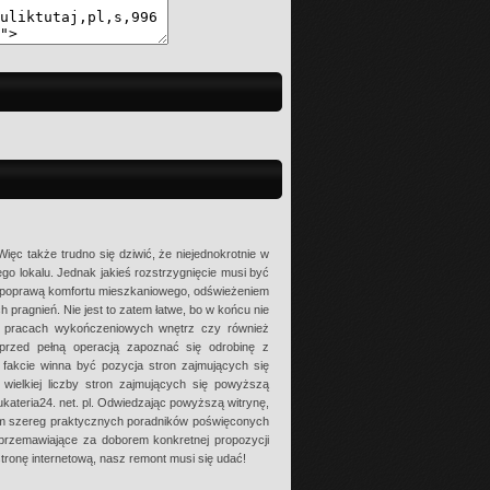
ięc także trudno się dziwić, że niejednokrotnie w
o lokalu. Jednak jakieś rozstrzygnięcie musi być
y poprawą komfortu mieszkaniowego, odświeżeniem
pragnień. Nie jest to zatem łatwe, bo w końcu nie
w pracach wykończeniowych wnętrz czy również
 przed pełną operacją zapoznać się odrobinę z
kcie winna być pozycja stron zajmujących się
ielkiej liczby stron zajmujących się powyższą
ukateria24. net. pl. Odwiedzając powyższą witrynę,
 tam szereg praktycznych poradników poświęconych
przemawiające za doborem konkretnej propozycji
ronę internetową, nasz remont musi się udać!