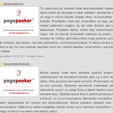
abclancuszki.pl »
To, zatem pora już zamówić sobie taką bransoletkę i radow
Sporo kobiet się decyduje na takie subtelne i niezmiernie 
na nogę to można również zbadać oferty na bransoletk
komplet. Przykładem może być bransoletka na nogę, ja
sklepie jubilerskim znajdzie się tak wiele biżuterii, ab
dopasować. Pożądane byłoby, wobec tego zainteresować 
nabyć. Nie od obecnie bransoletki celebrytki są modne,
dziesięć lat. Kobiety, jakie lubią srebro mogą wybierać 
ak mnóstwo, aby każda z nas była zadowolona z przedstawionej oferty. To faktycznie jest co
oże to być ten sam materiał, natomiast może być również bawełna. Jeżeli któraś z pań lub
 sklepie.
ata dodania: 26 02 2021 ·
szczegóły wpisu »
tuwartomiecfirme.pl »
Można wybrać sobie biuro wirtualne spośród propozy
zainteresować się wirtualnymi biurami, jakie są o dużo 
adres, który przynosi nam same korzyści. Przekonamy się, 
na tym zyskamy. Będziemy niezmiernie zadowoleni, je
najszybciej ruszyć ze swoją firmą w jakimś bardzo pres
wirtualne biuro. Siedziba naszej firmy w jakimś prestiżow
przejrzeć, co, za co otrzymujemy. Mieszkamy na południu
atem dopasowanie ich cenowo jest bezproblemowe. Można jednakże odnaleźć inne, d
orzystniejsze. Najdroższy pakiet uwzględnia również pomoc przy rejestracji naszej firmy
sługi, na których na pewno nam bardzo zależy.