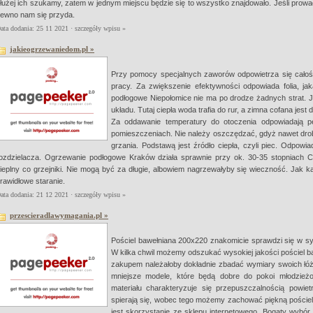
łużej ich szukamy, zatem w jednym miejscu będzie się to wszystko znajdowało. Jeśli prow
ewno nam się przyda.
ata dodania: 25 11 2021 ·
szczegóły wpisu »
jakieogrzewaniedom.pl »
Przy pomocy specjalnych zaworów odpowietrza się cało
pracy. Za zwiększenie efektywności odpowiada folia, jak
podłogowe Niepołomice nie ma po drodze żadnych strat. Je
układu. Tutaj ciepła woda trafia do rur, a zimna cofana jes
Za oddawanie temperatury do otoczenia odpowiadają pę
pomieszczeniach. Nie należy oszczędzać, gdyż nawet drob
grzania. Podstawą jest źródło ciepła, czyli piec. Odpowi
ozdzielacza. Ogrzewanie podłogowe Kraków działa sprawnie przy ok. 30-35 stopniach C
ieplny co grzejniki. Nie mogą być za długie, albowiem nagrzewałyby się wieczność. Jak k
rawidłowe staranie.
ata dodania: 21 12 2021 ·
szczegóły wpisu »
przescieradlawymagania.pl »
Pościel bawełniana 200x220 znakomicie sprawdzi się w syp
W kilka chwil możemy odszukać wysokiej jakości pościel 
zakupem należałoby dokładnie zbadać wymiary swoich łóż
mniejsze modele, które będą dobre do pokoi młodzieżo
materiału charakteryzuje się przepuszczalnością powiet
spierają się, wobec tego możemy zachować piękną poście
jest skorzystanie ze sklepu internetowego. Bogaty wybór 