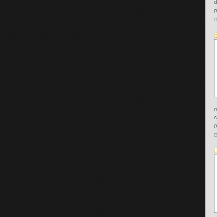
d
p
D
r
c
p
D