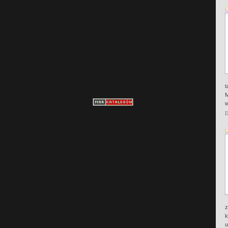
t
M
w
D
z
k
u