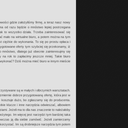
wości gdzie założyliśmy firmę, a teraz nasz nowy
ma od razu będzie o mnóstwo lepiej postrzegana
ak to wszystko działa. Trzeba zainteresować się
dać mało na wirtualne biuro, a potem można na tym
st ciężkie do wykonania. To się po prostu opłaca i
ygotowane oferty tym szybciej się przekonamy, iż
 mnóstwo, dlatego już obecnie zainteresujmy się
y na rok to zapłacimy jeszcze mniej. Takie biuro
ży wykonać? Dziś można mieć biuro w innym mieście
orzystywane są w małych i olbrzymich warsztatach.
miernie dobrze przygotowaną ofertę, która jest w
e kosztuje dużo, bo zgłaszamy się do producenta.
kie klucze i inne narzędzia odwieszać, albowiem
iami. Jeżeli ma to dla nas znaczenie to należałoby
eżytego. Im więcej jest narzędzi tym bardziej taka
ówczas ją dla siebie zamówić. Jeżeli zamierzamy
ykorzystać. Im są drobniejsze narzędzia tym potem