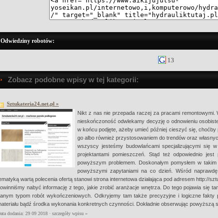
Odwiedziny robotów:
13
Zobacz podobne wpisy w tej kategorii:
Sztukateria24.net.pl »
Nikt z nas nie przepada raczej za pracami remontowymi. W
nieskończoność odwlekamy decyzję o odnowieniu osobisteg
w końcu podjęte, ażeby umieć później cieszyć się, choćb
go albo również przystosowaniem do trendów oraz własnych 
wszyscy jesteśmy budowlańcami specjalizującymi się 
projektantami pomieszczeń. Stąd też odpowiednio jest
powyższym problemem. Doskonałym pomysłem w takim fa
powyższymi zapytaniami na co dzień. Wśród naprawdę w
ematyką wartą polecenia ofertą stanowi strona internetowa działająca pod adresem http://szt
owinniśmy nabyć informację z tego, jakie zrobić aranżacje wnętrza. Do tego pojawia się
anym typom robót wykończeniowych. Odkryjemy tam także precyzyjne i logiczne fakty 
ateriału bądź środka wykonania konkretnych czynności. Dokładnie obserwując powyższą st
ata dodania: 29 09 2018 ·
szczegóły wpisu »