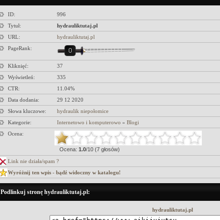
ID:
996
Tytuł:
hydrauliktutaj.pl
URL:
hydrauliktutaj.pl
PageRank:
Kliknięć:
37
Wyświetleń:
335
CTR:
11.04%
Data dodania:
29 12 2020
Słowa kluczowe:
hydraulik niepołomice
Kategorie:
Internetowo i komputerowo
»
Blogi
Ocena:
Ocena:
1.0
/10 (7 głosów)
Link nie działa/spam ?
Wyróżnij ten wpis - bądź widoczny w katalogu!
Podlinkuj stronę hydrauliktutaj.pl:
hydrauliktutaj.pl