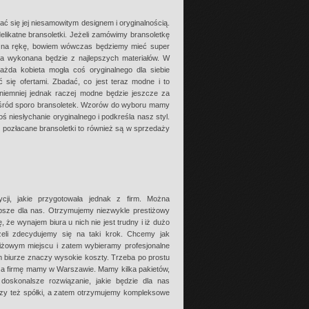
ać się jej niesamowitym designem i oryginalnością.
delikatne bransoletki. Jeżeli zamówimy bransoletkę
ę na rękę, bowiem wówczas będziemy mieć super
ka wykonana będzie z najlepszych materiałów. W
y każda kobieta mogła coś oryginalnego dla siebie
się ofertami. Zbadać, co jest teraz modne i to
 niemniej jednak raczej modne będzie jeszcze za
spośród sporo bransoletek. Wzorów do wyboru mamy
ś niesłychanie oryginalnego i podkreśla nasz styl.
i pozłacane bransoletki to również są w sprzedaży
cji, jakie przygotowała jednak z firm. Można
lepsze dla nas. Otrzymujemy niezwykle prestiżowy
że wynajem biura u nich nie jest trudny i iż dużo
żeli zdecydujemy się na taki krok. Chcemy jak
tiżowym miejscu i zatem wybieramy profesjonalne
ym biurze znaczy wysokie koszty. Trzeba po prostu
, a firmę mamy w Warszawie. Mamy kilka pakietów,
oskonalsze rozwiązanie, jakie będzie dla nas
 czy też spółki, a zatem otrzymujemy kompleksowe