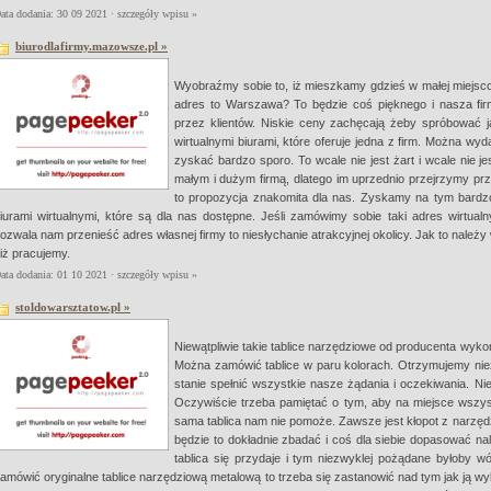
ata dodania: 30 09 2021 ·
szczegóły wpisu »
biurodlafirmy.mazowsze.pl »
Wyobraźmy sobie to, iż mieszkamy gdzieś w małej miejsco
adres to Warszawa? To będzie coś pięknego i nasza fir
przez klientów. Niskie ceny zachęcają żeby spróbować j
wirtualnymi biurami, które oferuje jedna z firm. Można wy
zyskać bardzo sporo. To wcale nie jest żart i wcale nie je
małym i dużym firmą, dlatego im uprzednio przejrzymy prz
to propozycja znakomita dla nas. Zyskamy na tym bardzo
iurami wirtualnymi, które są dla nas dostępne. Jeśli zamówimy sobie taki adres wirtualn
ozwala nam przenieść adres własnej firmy to niesłychanie atrakcyjnej okolicy. Jak to nale
iż pracujemy.
ata dodania: 01 10 2021 ·
szczegóły wpisu »
stoldowarsztatow.pl »
Niewątpliwie takie tablice narzędziowe od producenta wyk
Można zamówić tablice w paru kolorach. Otrzymujemy niez
stanie spełnić wszystkie nasze żądania i oczekiwania. Ni
Oczywiście trzeba pamiętać o tym, aby na miejsce wszyst
sama tablica nam nie pomoże. Zawsze jest kłopot z narzędz
będzie to dokładnie zbadać i coś dla siebie dopasować nal
tablica się przydaje i tym niezwyklej pożądane byłoby w
amówić oryginalne tablice narzędziową metalową to trzeba się zastanowić nad tym jak ją w