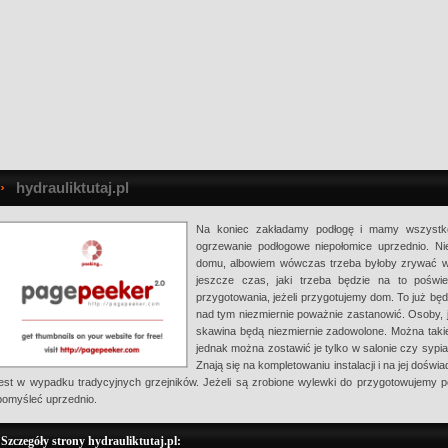
hydrauliktutaj.pl
Na koniec zakładamy podłogę i mamy wszystko
ogrzewanie podłogowe niepołomice uprzednio. N
domu, albowiem wówczas trzeba byłoby zrywać wsz
jeszcze czas, jaki trzeba będzie na to poświ
przygotowania, jeżeli przygotujemy dom. To już bę
nad tym niezmiernie poważnie zastanowić. Osoby,
skawina będą niezmiernie zadowolone. Można taki
jednak można zostawić je tylko w salonie czy sypia
Znają się na kompletowaniu instalacji i na jej dośw
jest w wypadku tradycyjnych grzejników. Jeżeli są zrobione wylewki do przygotowujemy po
pomyśleć uprzednio.
Szczegóły strony hydrauliktutaj.pl: