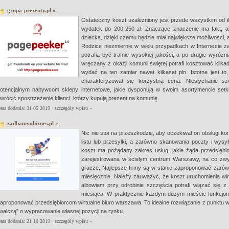
grupa-prezenty.pl »
Ostateczny koszt uzależniony jest przede wszystkim od i
wydatek do 200-250 zł. Znaczące znaczenie ma fakt, aby
dziecka, dzięki czemu będzie miał największe możliwości,
Rodzice niezmiernie w wielu przypadkach w Internecie z
potrafią być trafnie wysokiej jakości, a po drugie wyróż
wręczany z okazji komunii świętej potrafi kosztować kilkadz
wydać na ten zamiar nawet kilkaset pln. Istotne jest to
charakteryzował się korzystną ceną. Niesłychanie 
otencjalnym nabywcom sklepy internetowe, jakie dysponują w swoim asortymencie setki 
wrócić spostrzeżenie klienci, którzy kupują prezent na komunię.
ata dodania: 31 05 2019 ·
szczegóły wpisu »
zadbamyobiznes.pl »
Nic nie stoi na przeszkodzie, aby oczekiwał on obsługi ko
listu lub przesyłki, a zarówno skanowania poczty i wys
koszt ma pożądany zakres usług, jakie żąda przedsiębi
zarejestrowana w ścisłym centrum Warszawy, na co zwyc
gracze. Najlepsze firmy są w stanie zaproponować zarów
miesięcznie. Należy zauważyć, że koszt uruchomienia wirt
albowiem przy odrobinie szczęścia potrafi wiązać się z 
miesiąca. W praktycznie każdym dużym mieście funkcjonuj
aproponować przedsiębiorcom wirtualne biuro warszawa. To idealne rozwiązanie z punktu wid
walczą” o wypracowanie własnej pozycji na rynku.
ata dodania: 21 10 2019 ·
szczegóły wpisu »