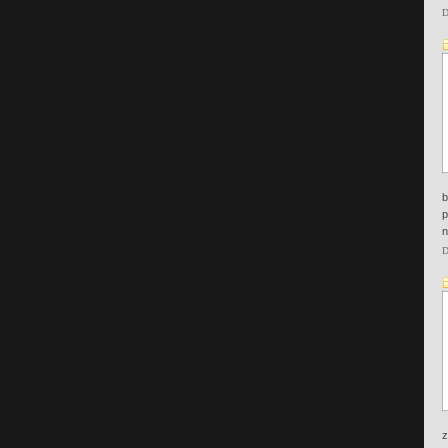
D
b
p
n
D
z