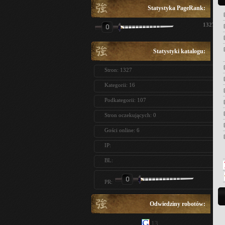
Statystyka PageRank:
1327
Statystyki katalogu:
Stron: 1327
Kategorii: 16
Podkategorii: 107
Stron oczekujących: 0
Gości online: 6
IP:
BL:
PR:
Odwiedziny robotów:
13