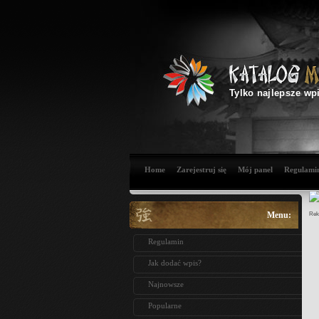
Tylko najlepsze wp
Home
Zarejestruj się
Mój panel
Regulami
Menu:
Rek
Regulamin
Jak dodać wpis?
Najnowsze
Popularne