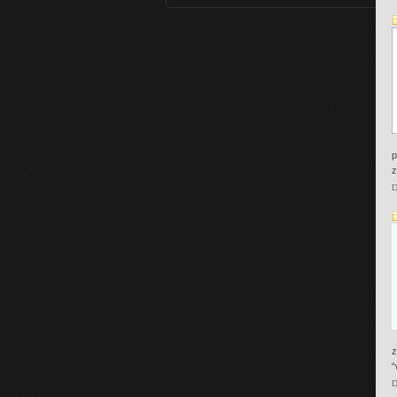
p
z
D
z
“
D