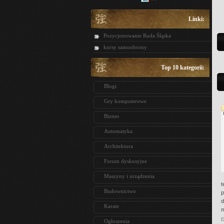
Linki:
Pozycjonowanie Ruda Śląska
kursy samoobrony
Top 10 kategorii:
Blogi
Gry komputerowe
Biznes
Automatyka
Architektura
Forum dyskusyjne
Maszyny i urządzenia
t
Budownictwo
p
d
Karate
m
D
Ogłoszenia