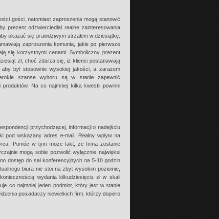
lości gości, natomiast zaproszenia mogą stanowić
 prezent odzwierciedlał realne zainteresowania
 aby okazać się prawdziwym strzałem w dziesiątkę.
amawiają zaproszenia komunia, jakie po pierwsze
niają się korzystnymi cenami. Symboliczny prezent
iesiąt zł, choć zdarza się, iż klienci postanawiają
, aby był stosownie wysokiej jakości, a zarazem
szerokie szanse wyboru są w stanie zapewnić
produktów. Na co najmniej kilka kwestii powinni
respondencji przychodzącej, informacji o nadejściu
yłki pod wskazany adres e-mail. Realny wpływ na
orca. Pomóc w tym może fakt, że firma zostanie
zajnie mogą sobie pozwolić wyłącznie najwięksi
no dostęp do sal konferencyjnych na 5-10 godzin
ualnego biura nie stoi na zbyt wysokim poziomie,
koniecznością wydania kilkudziesięciu zł w skali
e co najmniej jeden podmiot, który jest w stanie
zenia posiadaczy niewielkich firm, którzy dopiero