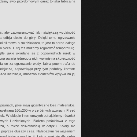
adzimy swój przydomowym garaż to taka tablica na
ść, aby zagwarantować jak największą wydajność
a odbija ciepło do góry. Dzięki temu ogrzewanie
żeli mowa o rozdzielaczu, to jest to serce całego
t do pieca. Tutaj też możemy regulować temperaturę.
tle, jakie układane są z odpowiednich rurek w
na awaria jednego z nich wpłynie na skuteczność
ada on za ogrzewanie wody, która potem trafia do
elsjusza, zapewniając przy tym podobny komfort
ażda instalacja, mnóstwo elementów wpływa na jej
ialniach, jakie mają gigantyczne łoża małżeńskie.
bawełniana 160x200 w przeróżnych wzorach. Przed
ek. W sklepie internetowych odnajdziemy również
wych i dziecięcych. Bielizna pościelowa z tego
rza, a także delikatnością w dotyku. Kolory nie
l poprzez dłuższy czas. Najlepszym rozwiązaniem
produktów powoduje, iż każdy znajdzie dla siebie