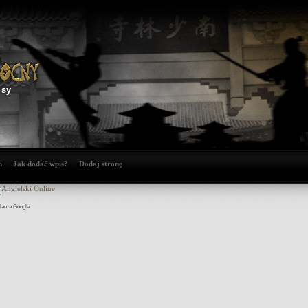
isy
n
Jak dodać wpis?
Dodaj stronę
lama Google