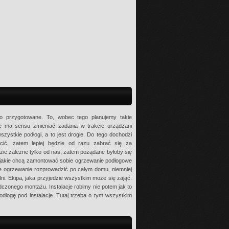
 przygotowane. To, wobec tego planujemy takie
ie ma sensu zmieniać zadania w trakcie urządzani
ystkie podłogi, a to jest drogie. Do tego dochodzi
ecić, zatem lepiej będzie od razu zabrać się za
dzie zależne tylko od nas, zatem pożądane byłoby się
 jakie chcą zamontować sobie ogrzewanie podłogowe
e ogrzewanie rozprowadzić po całym domu, niemniej
lni. Ekipa, jaka przyjedzie wszystkim może się zająć.
iadczonego montażu. Instalacje robimy nie potem jak to
dłogę pod instalacje. Tutaj trzeba o tym wszystkim