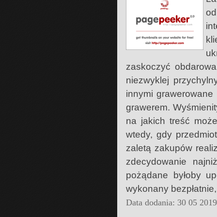
od
in
kl
uk
zaskoczyć obdarowa
niezwyklej przychyl
innymi grawerowane n
grawerem. Wyśmienit
na jakich treść moż
wtedy, gdy przedmiot
zaletą zakupów realiz
zdecydowanie najni
pożądane byłoby up
wykonany bezpłatnie,
Data dodania: 30 05 201