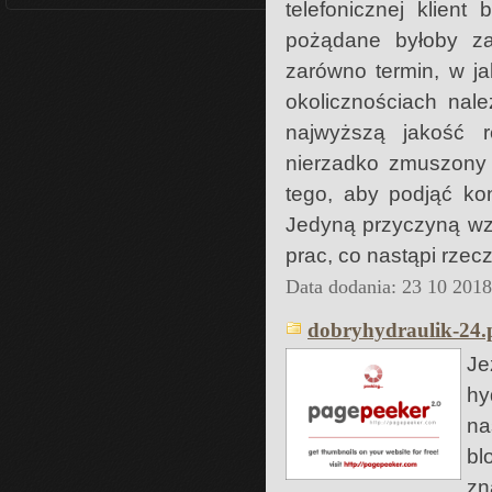
telefonicznej klien
pożądane byłoby za
zarówno termin, w ja
okolicznościach nal
najwyższą jakość re
nierzadko zmuszony 
tego, aby podjąć kon
Jedyną przyczyną wz
prac, co nastąpi rzec
Data dodania: 23 10 201
dobryhydraulik-24.p
Je
hy
na
bl
zn