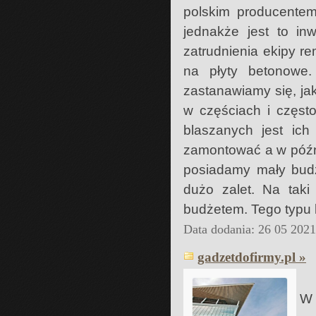
polskim producente
jednakże jest to in
zatrudnienia ekipy r
na płyty betonowe.
zastanawiamy się, ja
w częściach i częst
blaszanych jest ic
zamontować a w późni
posiadamy mały budż
dużo zalet. Na tak
budżetem. Tego typu 
Data dodania: 26 05 202
gadzetdofirmy.pl »
W 