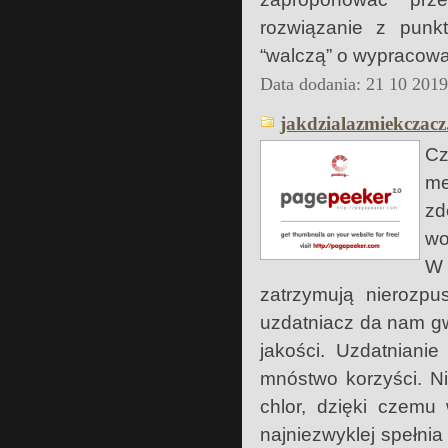
rozwiązanie z punkt
“walczą” o wypracowan
Data dodania: 21 10 201
jakdzialazmiekczacz
Cz
me
zd
wo
W 
zatrzymują nierozpu
uzdatniacz da nam g
jakości. Uzdatniani
mnóstwo korzyści. N
chlor, dzięki czemu
najniezwyklej spełnia