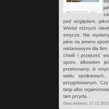
wy
ja
zd
pod względem, jako
Wśród różnych nies
smycze. Nie wydamy 
jakie na pewno spodo
reklamowymi dla firm 
chwili i przejrzeć 
sporo, albowiem je
przekonamy, iż smyc
wielu spotkaniach,
przygotowanym. Czy
targi albo organizow
tam przyda.
Data dodania: 15 12 202