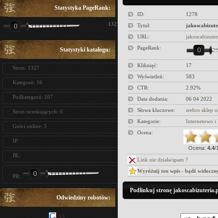
Statystyka PageRank:
ID:
1278
1327
Tytuł:
jakoscabizute
URL:
jakoscabizuter
PageRank:
Statystyki katalogu:
Kliknięć:
17
Stron: 1327
Wyświetleń:
583
Kategorii: 16
CTR:
2.92%
Podkategorii: 107
Data dodania:
06 04 2022
Słowa kluczowe:
srebro sklep o
Stron oczekujących: 0
Kategorie:
Internetowo 
Gości online: 5
Ocena:
IP:
Ocena:
4.4
/
BL:
Link nie działa/spam ?
Wyróżnij ten wpis - bądź widoczn
PR:
Podlinkuj stronę jakoscabizuteria.p
Odwiedziny robotów:
33