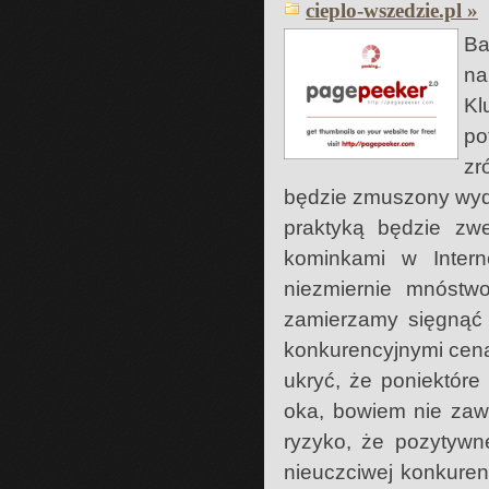
cieplo-wszedzie.pl »
Ba
na
Kl
po
zr
będzie zmuszony wyda
praktyką będzie zwe
kominkami w Inter
niezmiernie mnóstwo
zamierzamy sięgnąć 
konkurencyjnymi cena
ukryć, że poniektóre
oka, bowiem nie zaw
ryzyko, że pozytywn
nieuczciwej konkurenc