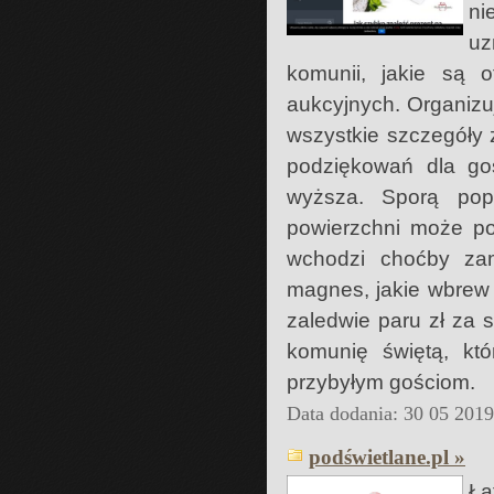
ni
uz
komunii, jakie są o
aukcyjnych. Organizu
wszystkie szczegóły 
podziękowań dla go
wyższa. Sporą pop
powierzchni może po
wchodzi choćby za
magnes, jakie wbrew 
zaledwie paru zł za s
komunię świętą, kt
przybyłym gościom.
Data dodania: 30 05 201
podświetlane.pl »
Ła