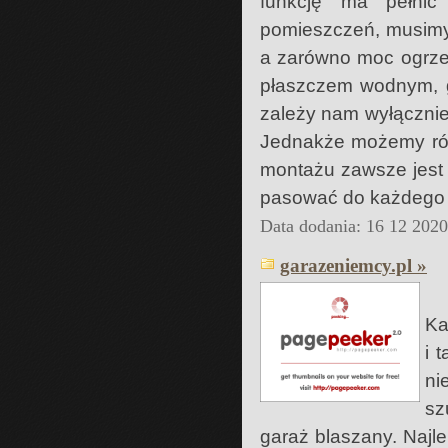
funkcję ma pełnić
pomieszczeń, musimy 
a zarówno moc ogrze
płaszczem wodnym, g
zależy nam wyłącznie
Jednakże możemy rów
montażu zawsze jest 
pasować do każdego w
Data dodania: 16 12 202
garazeniemcy.pl »
Ka
i 
ni
sz
garaż blaszany. Najl