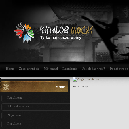
Tylko najlepsze wpisy
Home
Zarejestruj się
Mój panel
Regulamin
Jak dodać wpis?
Dodaj stronę
Menu:
Reklama Google
Regulamin
Jak dodać wpis?
Najnowsze
Popularne