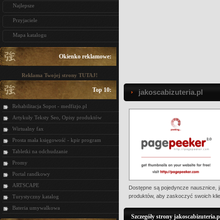
Najlepsze
Przyjaciele
Mapa katalogu
Okienko reklamowe:
Reklama Twojej strony TUTAJ!
Top 10:
jakoscabizuteria.pl
Rehabilitacja Sopot - medfizjo.pl
Artykuły Teksty Seo, Opisy produktów
Wirtualny fax
Prosta mała księgowość - kpir program
Tabletki na odchudzanie
Promy
Portal randkowy
ARTSCAPE
Dostępne są pojedyncze nausznice, j
produktów, aby zaskoczyć swoich klie
Turystyczny katalog
Bateria umywalkowa
Szczegóły strony jakoscabizuteria.p