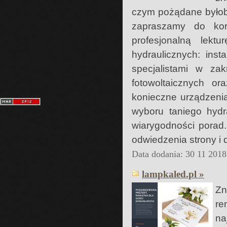
czym pożądane byłoby
zapraszamy do kor
profesjonalną lek
hydraulicznych: ins
specjalistami w z
fotowoltaicznych o
konieczne urządzeni
wyboru taniego hydr
wiarygodności porad
odwiedzenia strony i 
Data dodania: 30 11 2018
lampkaled.pl »
Zn
re
na