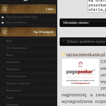
Linki:
Pozycjonowanie Ruda Śląska
kursy samoobrony
Odwiedziny robotów:
Top 10 kategorii:
Blogi
Zobacz podobne wpisy w
Gry komputerowe
ogrzacmieszkanie.pl
Biznes
Ch
Automatyka
we
Architektura
u
Forum dyskusyjne
wy
Maszyny i urządzenia
zm
Budownictwo
najprostszej, a zar
Karate
wynagrodzenia rozpo
Ogłoszenia