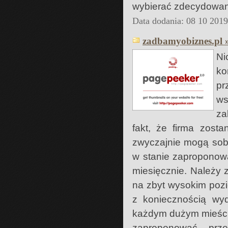
wybierać zdecydowani
Data dodania: 08 10 201
zadbamyobiznes.pl 
Ni
ko
pr
ws
za
fakt, że firma zost
zwyczajnie mogą sobi
w stanie zaproponow
miesięcznie. Należy 
na zbyt wysokim pozi
z koniecznością wyd
każdym dużym mieście 
zaproponować prze