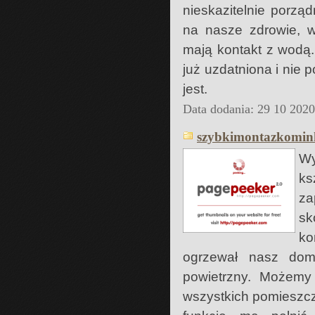
nieskazitelnie porzą
na nasze zdrowie, w
mają kontakt z wodą.
już uzdatniona i nie
jest.
Data dodania: 29 10 202
szybkimontazkomin
Wy
ks
za
sk
ko
ogrzewał nasz do
powietrzny. Możemy
wszystkich pomieszcz