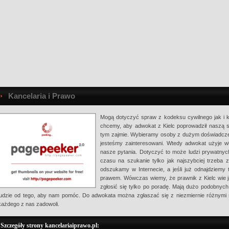
Kancelaria i Prawo
Mogą dotyczyć spraw z kodeksu cywilnego jak i 
chcemy, aby adwokat z Kielc poprowadził naszą s
tym zajmie. Wybieramy osoby z dużym doświadcze
jesteśmy zainteresowani. Wtedy adwokat użyje w
nasze pytania. Dotyczyć to może ludzi prywatnych
czasu na szukanie tylko jak najszybciej trzeba z
odszukamy w Internecie, a jeśli już odnajdziemy
prawem. Wówczas wiemy, że prawnik z Kielc wie 
zgłosić się tylko po poradę. Mają dużo podobny
ludzie od tego, aby nam pomóc. Do adwokata można zgłaszać się z niezmiernie różnymi s
każdego z nas zadowoli.
Szczegóły strony kancelariaiprawo.pl: