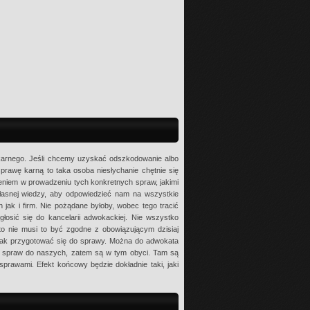
karnego. Jeśli chcemy uzyskać odszkodowanie albo
prawę karną to taka osoba niesłychanie chętnie się
niem w prowadzeniu tych konkretnych spraw, jakimi
łasnej wiedzy, aby odpowiedzieć nam na wszystkie
 jak i firm. Nie pożądane byłoby, wobec tego tracić
głosić się do kancelarii adwokackiej. Nie wszystko
 to nie musi to być zgodne z obowiązującym dzisiaj
jak przygotować się do sprawy. Można do adwokata
ch spraw do naszych, zatem są w tym obyci. Tam są
prawami. Efekt końcowy będzie dokładnie taki, jaki