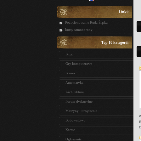
Linki:
Pozycjonowanie Ruda Śląska
kursy samoobrony
Top 10 kategorii:
Blogi
Gry komputerowe
Biznes
Automatyka
Architektura
Forum dyskusyjne
Maszyny i urządzenia
w
Budownictwo
p
D
Karate
Ogłoszenia