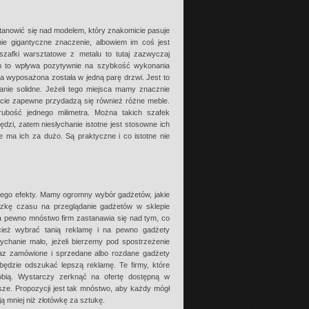
anowić się nad modelem, który znakomicie pasuje
ie gigantyczne znaczenie, albowiem im coś jest
 szafki warsztatowe z metalu to tutaj zazwyczaj
m to wpływa pozytywnie na szybkość wykonania
ka wyposażona została w jedną parę drzwi. Jest to
anie solidne. Jeżeli tego miejsca mamy znacznie
cie zapewne przydadzą się również różne meble.
rubość jednego milimetra. Można takich szafek
dzi, zatem niesłychanie istotne jest stosowne ich
 ma ich za dużo. Są praktyczne i co istotne nie
tego efekty. Mamy ogromny wybór gadżetów, jakie
oszkę czasu na przeglądanie gadżetów w sklepie
a pewno mnóstwo firm zastanawia się nad tym, co
ież wybrać tanią reklamę i na pewno gadżety
ychanie mało, jeżeli bierzemy pod spostrzeżenie
Raz zamówione i sprzedane albo rozdane gadżety
o będzie odszukać lepszą reklamę. Te firmy, które
obią. Wystarczy zerknąć na ofertę dostępną w
sze. Propozycji jest tak mnóstwo, aby każdy mógł
ą mniej niż złotówkę za sztukę.