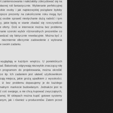
art zainteresowania i należałoby zdecydować się na
snej roli fantastycznie. Wybieranie perfekcyjnej
tkie osoby i jak najniezwyklej pożądane byłoby
jlepsze prezenty na zakończenie roku mogą być
j osobie sprawić niesłychanie dużą radość i tym
, jakie będą w stanie zbadać się rzeczywiście
ze oferty. Dziś w internecie można bez problemu
chanie szeroki wybór różnorodnych prezentów co
awdzać się faktycznie rewelacyjnie. Można być z
 niezmiernie olbrzymie zadowolenie z wybrania
 w swoim zadaniu.
ie wyglądają w każdym wnętrzu. U poniektórych
rad. Balustrady odgrywają niezwykle znaczącą rolę
ym programom do projektowania, można określić
ce itp. Ich zadaniem jest ułatwić użytkownikom
ają miejsca, jakie grożą upadkiem z wysokości.
ny, iż bez problemu dopasujemy je do każdego
alnym markecie budowlanym. Jednakże jest to
rzyć coś swojego, a nie chcą kupować zwyczajnych,
zewnej. W sklepach można kupić gotowe systemy
anym, jak i również u producentów. Zatem przed