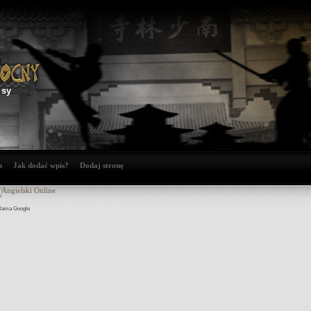
isy
n
Jak dodać wpis?
Dodaj stronę
lama Google