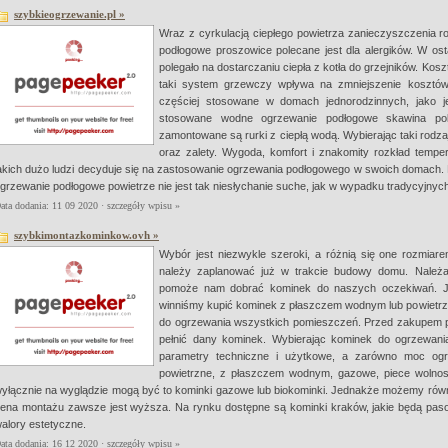
szybkieogrzewanie.pl »
Wraz z cyrkulacją ciepłego powietrza zanieczyszczenia ro
podłogowe proszowice polecane jest dla alergików. W os
polegało na dostarczaniu ciepła z kotła do grzejników. Koszt
taki system grzewczy wpływa na zmniejszenie kosztów
częściej stosowane w domach jednorodzinnych, jako j
stosowane wodne ogrzewanie podłogowe skawina pole
zamontowane są rurki z ciepłą wodą. Wybierając taki rodz
oraz zalety. Wygoda, komfort i znakomity rozkład tempe
akich dużo ludzi decyduje się na zastosowanie ogrzewania podłogowego w swoich domach
grzewanie podłogowe powietrze nie jest tak niesłychanie suche, jak w wypadku tradycyjnych
ata dodania: 11 09 2020 ·
szczegóły wpisu »
szybkimontazkominkow.ovh »
Wybór jest niezwykle szeroki, a różnią się one rozmiare
należy zaplanować już w trakcie budowy domu. Należa
pomoże nam dobrać kominek do naszych oczekiwań. J
winniśmy kupić kominek z płaszczem wodnym lub powietrz
do ogrzewania wszystkich pomieszczeń. Przed zakupem po
pełnić dany kominek. Wybierając kominek do ogrzewan
parametry techniczne i użytkowe, a zarówno moc og
powietrzne, z płaszczem wodnym, gazowe, piece wolnost
yłącznie na wyglądzie mogą być to kominki gazowe lub biokominki. Jednakże możemy rów
ena montażu zawsze jest wyższa. Na rynku dostępne są kominki kraków, jakie będą pas
alory estetyczne.
ata dodania: 16 12 2020 ·
szczegóły wpisu »