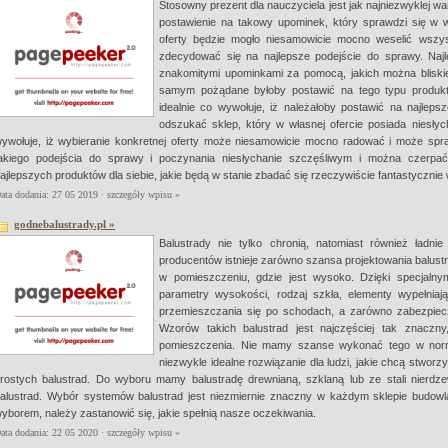
Stosowny prezent dla nauczyciela jest jak najniezwyklej w
postawienie na takowy upominek, który sprawdzi się w wła
oferty będzie mogło niesamowicie mocno weselić wszys
zdecydować się na najlepsze podejście do sprawy. Na
znakomitymi upominkami za pomocą, jakich można bliskie
samym pożądane byłoby postawić na tego typu produkty
idealnie co wywołuje, iż należałoby postawić na najleps
odszukać sklep, który w własnej ofercie posiada niesły
ywołuje, iż wybieranie konkretnej oferty może niesamowicie mocno radować i może spr
akiego podejścia do sprawy i poczynania niesłychanie szczęśliwym i można czerpać
ajlepszych produktów dla siebie, jakie będą w stanie zbadać się rzeczywiście fantastycznie
ata dodania: 27 05 2019 ·
szczegóły wpisu »
godnebalustrady.pl »
Balustrady nie tylko chronią, natomiast również ładn
producentów istnieje zarówno szansa projektowania balust
w pomieszczeniu, gdzie jest wysoko. Dzięki specjaln
parametry wysokości, rodzaj szkła, elementy wypełniają
przemieszczania się po schodach, a zarówno zabezpiecz
Wzorów takich balustrad jest najczęściej tak znacz
pomieszczenia. Nie mamy szanse wykonać tego w norm
niezwykle idealne rozwiązanie dla ludzi, jakie chcą stwo
rostych balustrad. Do wyboru mamy balustradę drewnianą, szklaną lub ze stali nierd
alustrad. Wybór systemów balustrad jest niezmiernie znaczny w każdym sklepie budowl
yborem, należy zastanowić się, jakie spełnią nasze oczekiwania.
ata dodania: 22 05 2020 ·
szczegóły wpisu »