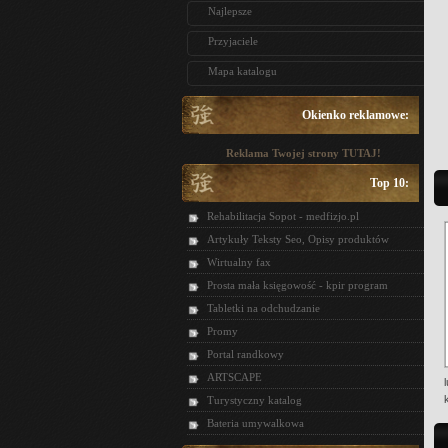
Najlepsze
Przyjaciele
Mapa katalogu
Okienko reklamowe:
Reklama Twojej strony TUTAJ!
Top 10:
Rehabilitacja Sopot - medfizjo.pl
Artykuły Teksty Seo, Opisy produktów
Wirtualny fax
Prosta mała księgowość - kpir program
Tabletki na odchudzanie
Promy
Portal randkowy
ARTSCAPE
Turystyczny katalog
Bateria umywalkowa