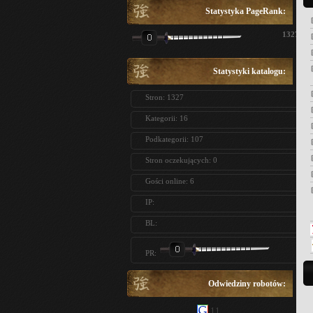
Statystyka PageRank:
1327
Statystyki katalogu:
Stron: 1327
Kategorii: 16
Podkategorii: 107
Stron oczekujących: 0
Gości online: 6
IP:
BL:
PR:
Odwiedziny robotów:
11