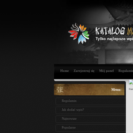
Tylko najlepsze wp
Home
Zarejestruj się
Mój panel
Regulami
Menu:
Rek
Regulamin
Jak dodać wpis?
Najnowsze
Popularne