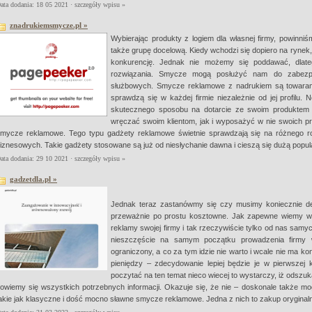
ata dodania: 18 05 2021 ·
szczegóły wpisu »
znadrukiemsmycze.pl »
Wybierając produkty z logiem dla własnej firmy, powinniś
także grupę docelową. Kiedy wchodzi się dopiero na rynek,
konkurencję. Jednak nie możemy się poddawać, dlate
rozwiązania. Smycze mogą posłużyć nam do zabezpiec
służbowych. Smycze reklamowe z nadrukiem są towarami
sprawdzą się w każdej firmie niezależnie od jej profilu.
skutecznego sposobu na dotarcie ze swoim produktem
wręczać swoim klientom, jak i wyposażyć w nie swoich 
mycze reklamowe. Tego typu gadżety reklamowe świetnie sprawdzają się na różnego ro
iznesowych. Takie gadżety stosowane są już od niesłychanie dawna i cieszą się dużą popul
ata dodania: 29 10 2021 ·
szczegóły wpisu »
gadzetdla.pl »
Jednak teraz zastanówmy się czy musimy koniecznie de
przeważnie po prostu kosztowne. Jak zapewne wiemy w
reklamy swojej firmy i tak rzeczywiście tylko od nas samy
nieszczęście na samym początku prowadzenia firmy 
ograniczony, a co za tym idzie nie warto i wcale nie ma k
pieniędzy – zdecydowanie lepiej będzie je w pierwszej 
poczytać na ten temat nieco wiecej to wystarczy, iż odszuk
owiemy się wszystkich potrzebnych informacji. Okazuje się, że nie – doskonale także m
akie jak klasyczne i dość mocno sławne smycze reklamowe. Jedna z nich to zakup orygin