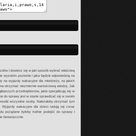
zdów i dowiesz się w jaki sposób wybrać właściwą
nie wysokim poziomie i jaka będzie odpowiedzią na
ty na wyjazdy wakacyjne dla młodzieży, na jakich
na otrzymać niezmiernie wartościową wiedzę. Jak
lepszych przedsiębiorstw, jakie specjalizują się w
ie do sprawy jest w stanie sprawdzać się w swoim
 weselić wszystkie osoby. Należałoby otrzymać tym
 Wyjazdy wakacyjne dla dzieci radują się coraz
odu pożądane byłoby trafnie podejść do sprawy i
e fantastycznie.