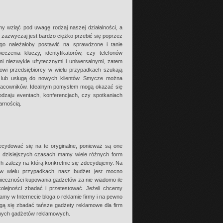
my wziąć pod uwagę rodzaj naszej działalności, a
 zazwyczaj jest bardzo ciężko przebić się poprzez
go należałoby postawić na sprawdzone i tanie
zenia kluczy, identyfikatorów, czy telefonów
 niezwykle użytecznymi i uniwersalnymi, zatem
 Nowi przedsiębiorcy w wielu przypadkach szukają
 lub usługą do nowych klientów. Smycze można
pracowników. Idealnym pomysłem mogą okazać się
dzaju eventach, konferencjach, czy spotkaniach
arnością.
cydować się na te oryginalne, ponieważ są one
 dzisiejszych czasach mamy wiele różnych form
ch zależy na którą konkretnie się zdecydujemy. Na
w wielu przypadkach nasz budżet jest mocno
onieczności kupowania gadżetów za nie wiadomo ile
kolejności zbadać i przetestować. Jeżeli chcemy
amy w Internecie bloga o reklamie firmy i na pewno
ogą się zbadać tańsze gadżety reklamowe dla firm
alnych gadżetów reklamowych.