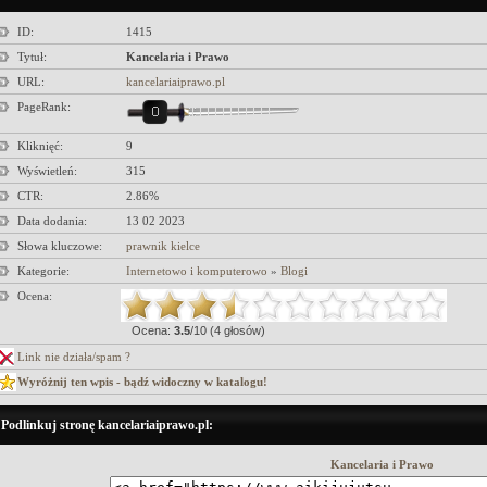
ID:
1415
Tytuł:
Kancelaria i Prawo
URL:
kancelariaiprawo.pl
PageRank:
Kliknięć:
9
Wyświetleń:
315
CTR:
2.86%
Data dodania:
13 02 2023
Słowa kluczowe:
prawnik kielce
Kategorie:
Internetowo i komputerowo
»
Blogi
Ocena:
Ocena:
3.5
/10 (4 głosów)
Link nie działa/spam ?
Wyróżnij ten wpis - bądź widoczny w katalogu!
Podlinkuj stronę kancelariaiprawo.pl:
Kancelaria i Prawo