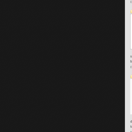
D
s
b
D
d
t