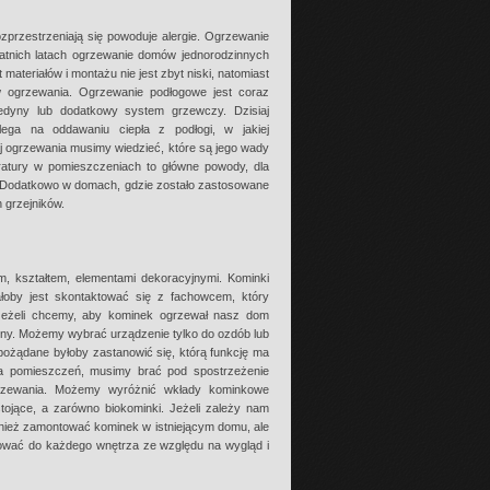
zprzestrzeniają się powoduje alergie. Ogrzewanie
tatnich latach ogrzewanie domów jednorodzinnych
 materiałów i montażu nie jest zbyt niski, natomiast
 ogrzewania. Ogrzewanie podłogowe jest coraz
edyny lub dodatkowy system grzewczy. Dzisiaj
ga na oddawaniu ciepła z podłogi, w jakiej
aj ogrzewania musimy wiedzieć, które są jego wady
ratury w pomieszczeniach to główne powody, dla
. Dodatkowo w domach, gdzie zostało zastosowane
 grzejników.
m, kształtem, elementami dekoracyjnymi. Kominki
łoby jest skontaktować się z fachowcem, który
eżeli chcemy, aby kominek ogrzewał nasz dom
ny. Możemy wybrać urządzenie tylko do ozdób lub
żądane byłoby zastanowić się, którą funkcję ma
ia pomieszczeń, musimy brać pod spostrzeżenie
rzewania. Możemy wyróżnić wkłady kominkowe
ojące, a zarówno biokominki. Jeżeli zależy nam
nież zamontować kominek w istniejącym domu, ale
ować do każdego wnętrza ze względu na wygląd i