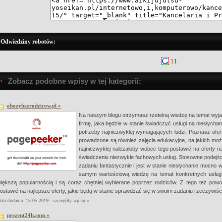
Odwiedziny robotów:
11
Zobacz podobne wpisy w tej kategorii:
obozybezrodzicow.pl »
Na naszym blogu otrzymasz rzetelną wiedzę na temat wyja
firmę, jaka będzie w stanie świadczyć usługi na niesłycha
potrzeby najniezwyklej wymagających ludzi. Poznasz ofer
prowadzone są również zajęcia edukacyjne, na jakich moż
najniezwyklej należałoby wobec tego postawić na oferty naj
świadczeniu niezwykle fachowych usług. Stosowne podejśc
zadaniu fantastycznie i jest w stanie niesłychanie mocno
samym wartościową wiedzę na temat konkretnych usług.
iększą popularnością i są coraz chętniej wybierane poprzez rodziców. Z tego też pow
ostawić na najlepsze oferty, jakie będą w stanie sprawdzać się w swoim zadaniu rzeczywiści
ata dodania: 15 05 2019 ·
szczegóły wpisu »
prezent24h.com »