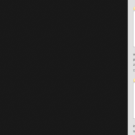
w
p
z
D
i
s