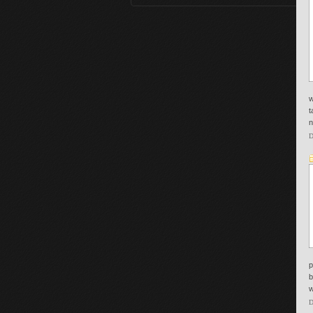
w
t
n
D
p
b
w
D