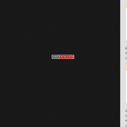
j
o
D
w
c
w
D