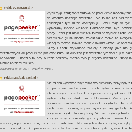
stoldowarsztatu.pl »
Wybierając szafę warsztatową od producenta możemy zast
do wnętrza naszego warsztatu. Ma to dla nas niezmiern
solidniejsze tym dłużej wytrzymuje. Jeżeli mają to być
wybieramy modele wiszące. Porządek musi być, bowie
pracy. Jeżeli jest mało miejsca to można wybrać szafę, ja
niezmiernie gruba blacha, zatem takie meble są niesłych
wiecej to można stawiać modele dwudrzwiowe. W warszta
Szafy i szafki wykonane zostały z blachy, jaka ma g
arsztatowych od producenta postawić kilka. Im większy jest warsztat tym wiecej jest narzę
ochowanie. Chodzi o to, aby w razie potrzeby można było je prędko odszukać. Nigdy nie
ajmują na ziemi miejsca.
ata dodania: 03 03 2021 ·
szczegóły wpisu »
reklamanabalonach.pl »
Nie trzeba wydawać zbyt mnóstwo pieniędzy żeby były z 
są podzielone na kategorie. Trzeba tylko poświęcić tr
internetowym. To, wobec tego opłaca się zaryzykować. N
wybrać, aby się skutecznie reklamować? Można przec
reklamowe świetnie się do tego celu przydadzą. To niesł
skuteczność reklamy, w jakiej wykorzystamy gadżety. 
przynoszą zyski dla całej firmy. W takiej sytuacji trudn
zaryzykowały i zamówiły gadżety obecnie znowu to r
nternecie, a przekonamy się, że z tanich gadżetów reklamowych wybierzemy to, co najlep
obie coś odnaleźć. Bez problemów można będzie znaleźć nawet takie gadżety, które kosztuj