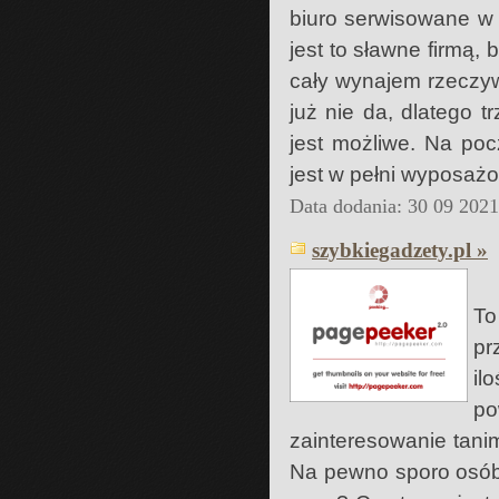
biuro serwisowane w
jest to sławne firmą,
cały wynajem rzeczywi
już nie da, dlatego t
jest możliwe. Na po
jest w pełni wyposaż
Data dodania: 30 09 202
szybkiegadzety.pl »
To
pr
il
po
zainteresowanie tanim
Na pewno sporo osób 