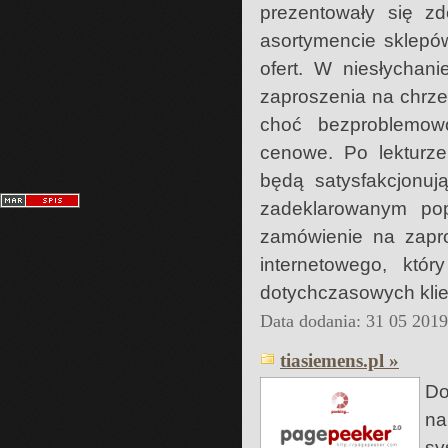
prezentowały się zd
asortymencie sklepó
ofert. W niesłychan
zaproszenia na chrze
choć bezproblemow
cenowe. Po lekturze
będą satysfakcjonuj
zadeklarowanym pop
zamówienie na zapr
internetowego, któ
dotychczasowych klie
Data dodania: 31 05 201
tiasiemens.pl »
Do
na
sy