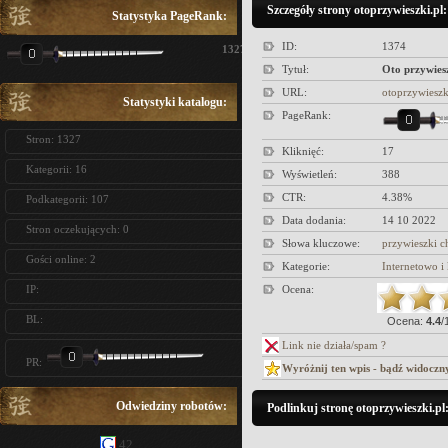
Szczegóły strony otoprzywieszki.pl:
Statystyka PageRank:
ID:
1374
1327
Tytuł:
Oto przywiesz
URL:
otoprzywieszk
Statystyki katalogu:
PageRank:
Stron: 1327
Kliknięć:
17
Kategorii: 16
Wyświetleń:
388
CTR:
4.38%
Podkategorii: 107
Data dodania:
14 10 2022
Stron oczekujących: 0
Słowa kluczowe:
przywieszki c
Gości online: 2
Kategorie:
Internetowo 
IP:
Ocena:
BL:
Ocena:
4.4
/
Link nie działa/spam ?
PR:
Wyróżnij ten wpis - bądź widoczn
Odwiedziny robotów:
Podlinkuj stronę otoprzywieszki.pl
42