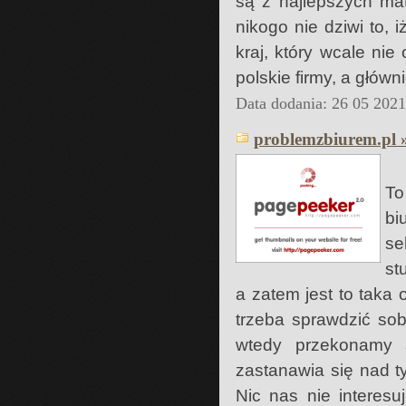
są z najlepszych ma
nikogo nie dziwi to, i
kraj, który wcale nie
polskie firmy, a główn
Data dodania: 26 05 202
problemzbiurem.pl 
To
bi
se
st
a zatem jest to taka 
trzeba sprawdzić sob
wtedy przekonamy 
zastanawia się nad t
Nic nas nie interesu