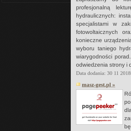
profesjonalną lek
hydraulicznych: ins
specjalistami w z
fotowoltaicznych o
konieczne urządzeni
wyboru taniego hydr
wiarygodności porad
odwiedzenia strony i 
Data dodania: 30 11 2018
masz-gest.pl »
Ró
po
dl
za
b