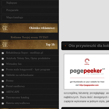
Najlepsze
Przyjaciele
Mapa katalogu
Okienko reklamowe:
Reklama Twojej strony TUTAJ!
Top 10:
Oto przywieszki dla kob
Rehabilitacja Sopot - medfizjo.pl
Artykuły Teksty Seo, Opisy produktów
Wirtualny fax
Prosta mała księgowość - kpir program
Tabletki na odchudzanie
Promy
Portal randkowy
ARTSCAPE
szczególną biżuterię przeglądając a
najbliższych. Duża ilość dostępnych
Turystyczny katalog
zapięcie wykonane w jednym stylu, ja
Bateria umywalkowa