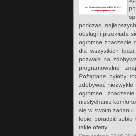
po
sp
podczas najlepszych
obsługi i przekłada 
ogromne znaczenie dl
dla wszystkich ludz
pozwala na zdobywani
programowalne znaj
Pożądane byłoby roz
zdobywać niezwykle r
ogromne znaczenie
niesłychanie komfort
się w swoim zadaniu 
lepiej poradzić sobi
takie oferty.