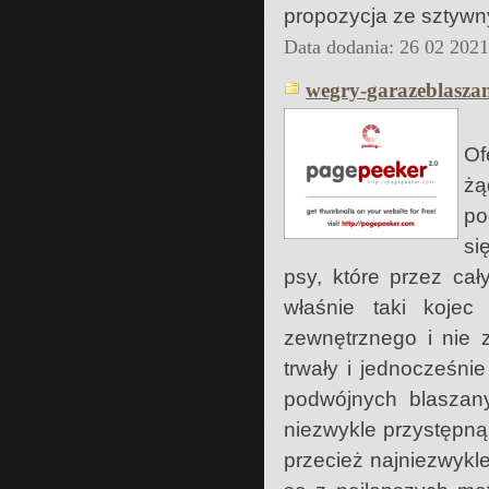
propozycja ze sztywny
Data dodania: 26 02 202
wegry-garazeblaszan
Of
żą
po
si
psy, które przez ca
właśnie taki koje
zewnętrznego i nie z
trwały i jednocześnie
podwójnych blaszan
niezwykle przystępną
przecież najniezwykl