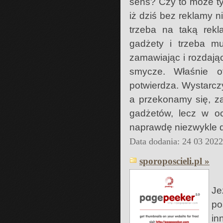
sens? Czy to może t
iż dziś bez reklamy n
trzeba na taką rekl
gadżety i trzeba m
zamawiając i rozdają
smycze. Właśnie o
potwierdza. Wystarcz
a przekonamy się, z
gadżetów, lecz w oc
naprawdę niezwykle 
Data dodania: 24 03 202
sporoposcieli.pl »
Je
po
in