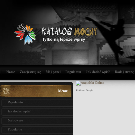
Tylko najlepsze wpisy
Home
Zarejestruj się
Mój panel
Regulamin
Jak dodać wpis?
Dodaj stronę
Menu:
Reklama Google
Regulamin
Jak dodać wpis?
Najnowsze
Popularne