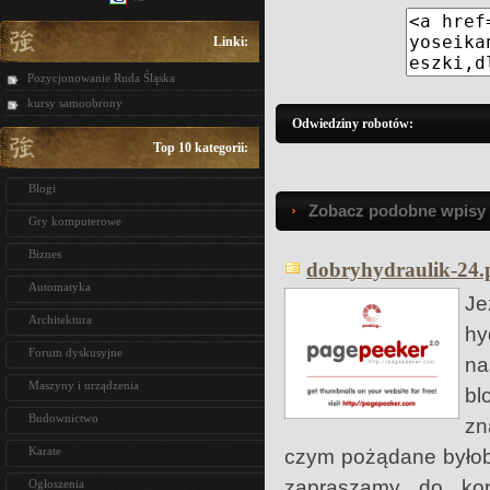
Linki:
Pozycjonowanie Ruda Śląska
kursy samoobrony
Odwiedziny robotów:
Top 10 kategorii:
Blogi
Zobacz podobne wpisy w
Gry komputerowe
Biznes
dobryhydraulik-24.p
Automatyka
Je
Architektura
hy
Forum dyskusyjne
na
Maszyny i urządzenia
bl
Budownictwo
zn
Karate
czym pożądane byłoby
zapraszamy do kor
Ogłoszenia