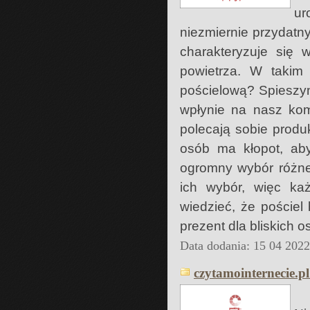
ur
niezmiernie przydatn
charakteryzuje się 
powietrza. W takim 
pościelową? Spieszy
wpłynie na nasz kom
polecają sobie prod
osób ma kłopot, ab
ogromny wybór różne
ich wybór, więc ka
wiedzieć, że poście
prezent dla bliskich 
Data dodania: 15 04 202
czytamointernecie.pl