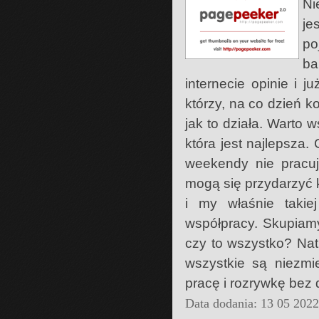
Ni
je
po
ba
internecie opinie i 
którzy, na co dzień ko
jak to działa. Warto 
która jest najlepsza
weekendy nie pracuj
mogą się przydarzyć k
i my właśnie takie
współpracy. Skupiamy 
czy to wszystko? Nat
wszystkie są niezmi
pracę i rozrywkę bez 
Data dodania: 13 05 202