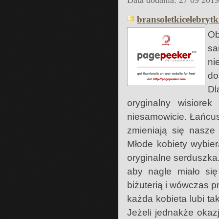
Data dodania: 27 09 201
bransoletkicelebrytki
Ob
sa
ni
do
Dl
oryginalny wisiorek
niesamowicie. Łańcus
zmieniają się nasze 
Młode kobiety wybier
oryginalne serduszka. 
aby nagle miało się
biżuterią i wówczas p
każda kobieta lubi tak
Jeżeli jednakże okaz