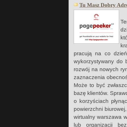
Tu Masz Dobry Adre
Te
dz
kt
kr
pracują na co dzie
wykorzystywany do b
rozwój na nowych ry
zaznaczenia obecnoś
Może to być zwłaszcz
bazę klientów. Sprawdź
o korzyściach płyną
powierzchni biurowej
wirtualny warszawa wo
lub organizacji be