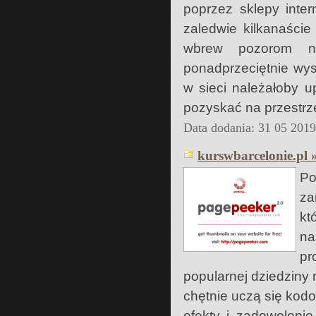
poprzez sklepy inte
zaledwie kilkanaście
wbrew pozorom ni
ponadprzeciętnie wys
w sieci należałoby u
pozyskać na przestrzen
Data dodania: 31 05 201
kurswbarcelonie.pl 
Po
za
kt
n
pr
popularnej dziedziny 
chętnie uczą się kod
efekty i zadowoleni