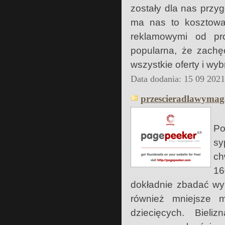
zostały dla nas przy
ma nas to kosztować
reklamowymi od pro
popularna, że zach
wszystkie oferty i wyb
Data dodania: 15 09 202
przescieradlawymag
Po
sy
ch
16
dokładnie zbadać wy
również mniejsze 
dziecięcych. Bieli