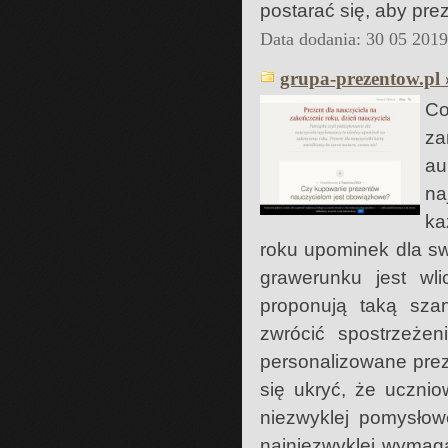
postarać się, aby pre
Data dodania: 30 05 201
grupa-prezentow.pl 
Co
za
au
na
ka
roku upominek dla s
grawerunku jest wli
proponują taką sza
zwrócić spostrzeżen
personalizowane prez
się ukryć, że uczni
niezwyklej pomysłow
najniezwyklej wymag