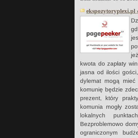
ekspozytoryplexi.pl 
Dz
gd
je
po
je
kwota do zapłaty win
jasna od ilości gośc
dylemat mogą mieć o
komunię będzie zdecy
prezent, który prakt
komunia mogły zost
lokalnych punktac
Bezproblemowo domyś
ograniczonym budże