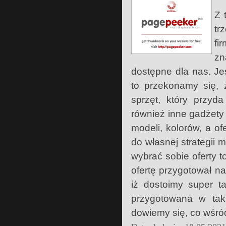
Z 
tr
fi
zn
dostępne dla nas. Je
to przekonamy się, 
sprzęt, który przy
również inne gadżety
modeli, kolorów, a o
do własnej strategii
wybrać sobie oferty t
ofertę przygotował 
iż dostoimy super t
przygotowana w tak
dowiemy się, co wśród