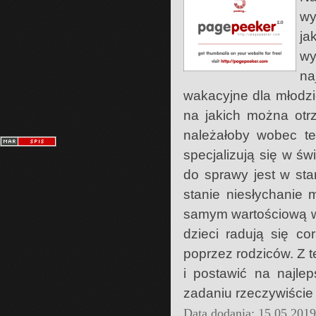
wy
ja
wy
na
wakacyjne dla młodzi
na jakich można otr
należałoby wobec teg
specjalizują się w ś
do sprawy jest w sta
stanie niesłychanie
samym wartościową w
dzieci radują się co
poprzez rodziców. Z 
i postawić na najle
zadaniu rzeczywiście 
Data dodania: 15 05 201