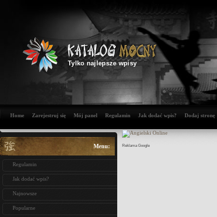
Tylko najlepsze wpisy
Home
Zarejestruj się
Mój panel
Regulamin
Jak dodać wpis?
Dodaj stronę
Menu:
Reklama Google
Regulamin
Jak dodać wpis?
Najnowsze
Popularne