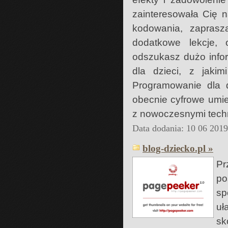
zainteresowała Cię n
kodowania, zaprasz
dodatkowe lekcje,
odszukasz dużo infor
dla dzieci, z jaki
Programowanie dla d
obecnie cyfrowe umie
z nowoczesnymi techn
Data dodania: 10 06 201
blog-dziecko.pl »
Pr
po
sp
uł
sk