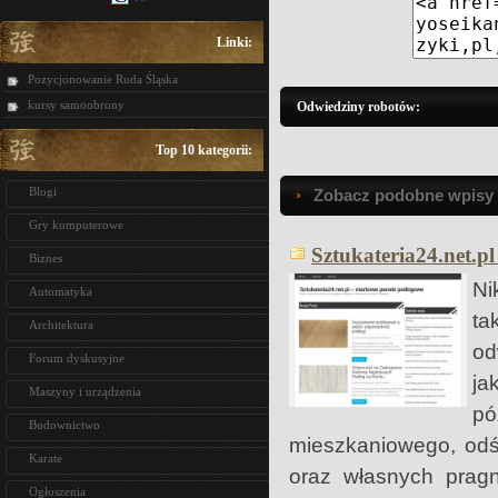
Linki:
Pozycjonowanie Ruda Śląska
kursy samoobrony
Odwiedziny robotów:
Top 10 kategorii:
Blogi
Zobacz podobne wpisy w
Gry komputerowe
Sztukateria24.net.pl
Biznes
Ni
Automatyka
ta
Architektura
od
Forum dyskusyjne
ja
Maszyny i urządzenia
p
Budownictwo
mieszkaniowego, odś
Karate
oraz własnych pragn
Ogłoszenia