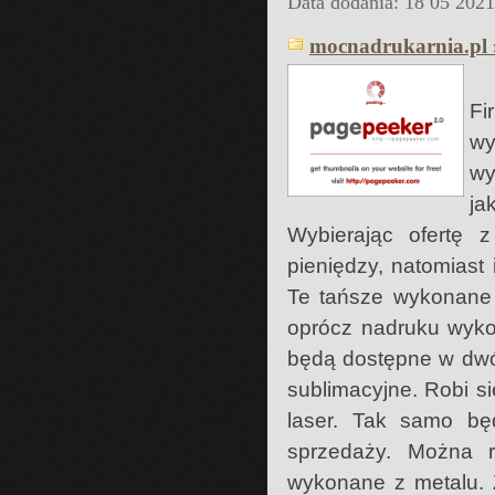
Data dodania: 18 05 202
mocnadrukarnia.pl 
Fi
wy
wy
ja
Wybierając ofertę 
pieniędzy, natomiast
Te tańsze wykonane s
oprócz nadruku wyko
będą dostępne w dwó
sublimacyjne. Robi s
laser. Tak samo bę
sprzedaży. Można r
wykonane z metalu. 