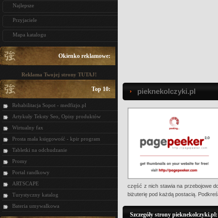
Najlepsze
Przyjaciele
Mapa katalogu
Okienko reklamowe:
Reklama Twojej strony TUTAJ!
Top 10:
pieknekolczyki.pl
Rehabilitacja Sopot - medfizjo.pl
Artykuły Teksty Seo, Opisy produktów
Wirtualny fax
Prosta mała księgowość - kpir program
Tabletki na odchudzanie
Promy
Portal randkowy
ARTSCAPE
część z nich stawia na przebojowe do
biżuterię pod każdą postacią. Podkreśl
Turystyczny katalog
Bateria umywalkowa
Szczegóły strony pieknekolczyki.pl: