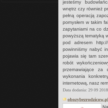
jesteśmy budowlańc
wnętrz czy również p
pełną operacją zap
pomysłem w takim fa
zapytaniami na co dz
powyższą tematyką wa
pod adresem http://
powinniśmy nabyć inf
pojawia się tam sze
robót wykończeniow
przemawiające za d
wykonania konkretn
internetową, nasz rem
Data dodania: 29 09 201
obozybezrodzicow.pl
Na