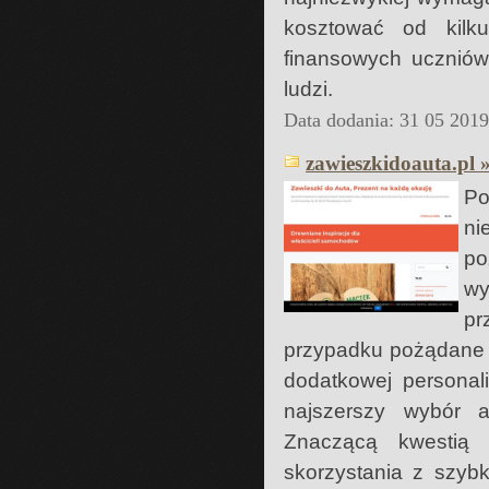
kosztować od kilk
finansowych uczniów
ludzi.
Data dodania: 31 05 201
zawieszkidoauta.pl 
Po
ni
po
wy
pr
przypadku pożądane b
dodatkowej personaliz
najszerszy wybór a
Znaczącą kwestią 
skorzystania z szyb