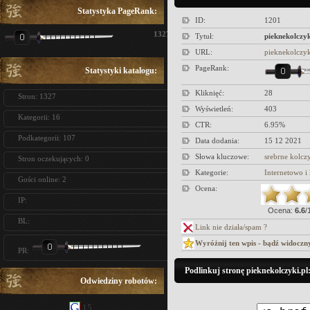
Statystyka PageRank:
ID:
1201
1327
Tytuł:
pieknekolczyk
URL:
pieknekolczyk
PageRank:
Statystyki katalogu:
Kliknięć:
28
Stron: 1327
Wyświetleń:
403
Kategorii: 16
CTR:
6.95%
Podkategorii: 107
Data dodania:
15 12 2021
Słowa kluczowe:
srebrne kolcz
Stron oczekujących: 0
Kategorie:
Internetowo 
Gości online: 2
Ocena:
IP:
Ocena:
6.6
/
BL:
Link nie działa/spam ?
Wyróżnij ten wpis - bądź widoczn
PR:
Podlinkuj stronę pieknekolczyki.pl
Odwiedziny robotów:
15