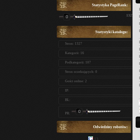
Statystyka PageRank:
1327
Statystyki katalogu:
Stron: 1327
Kategorii: 16
Podkategorii: 107
Stron oczekujących: 0
Gości online: 2
IP:
BL:
PR:
Odwiedziny robotów:
13