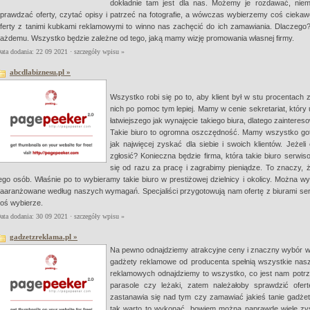
dokładnie tam jest dla nas. Możemy je rozdawać, nie
prawdzać oferty, czytać opisy i patrzeć na fotografie, a wówczas wybierzemy coś ciekawego
ferty z tanimi kubkami reklamowymi to winno nas zachęcić do ich zamawiania. Dlaczego?
ażdemu. Wszystko będzie zależne od tego, jaką mamy wizję promowania własnej firmy.
ata dodania: 22 09 2021 ·
szczegóły wpisu »
abcdlabiznesu.pl »
Wszystko robi się po to, aby klient był w stu procentach 
nich po pomoc tym lepiej. Mamy w cenie sekretariat, który
łatwiejszego jak wynajęcie takiego biura, dlatego zainteres
Takie biuro to ogromna oszczędność. Mamy wszystko go
jak najwięcej zyskać dla siebie i swoich klientów. Jeże
zgłosić? Konieczna będzie firma, która takie biuro serw
się od razu za pracę i zagrabimy pieniądze. To znaczy, ż
ego osób. Właśnie po to wybieramy takie biuro w prestiżowej dzielnicy i okolicy. Można 
aaranżowane według naszych wymagań. Specjaliści przygotowują nam ofertę z biurami ser
oś wybierze.
ata dodania: 30 09 2021 ·
szczegóły wpisu »
gadzetzreklama.pl »
Na pewno odnajdziemy atrakcyjne ceny i znaczny wybór ws
gadżety reklamowe od producenta spełnią wszystkie nasz
reklamowych odnajdziemy to wszystko, co jest nam potrz
parasole czy leżaki, zatem należałoby sprawdzić ofert
zastanawia się nad tym czy zamawiać jakieś tanie gadże
tak warto to wykonać, bowiem można naprawdę wiele zy