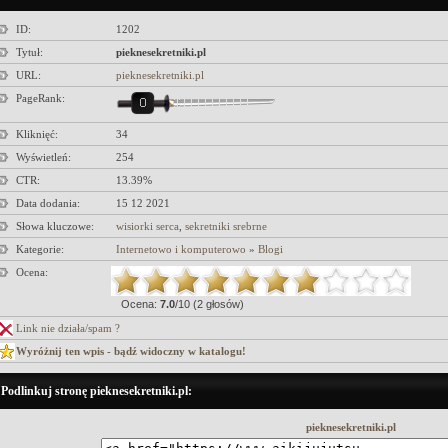
ID:
1202
Tytuł:
pieknesekretniki.pl
URL:
pieknesekretniki.pl
PageRank:
Kliknięć:
34
Wyświetleń:
254
CTR:
13.39%
Data dodania:
15 12 2021
Słowa kluczowe:
wisiorki serca
,
sekretniki srebrne
Kategorie:
Internetowo i komputerowo
»
Blogi
Ocena:
Ocena:
7.0
/10 (2 głosów)
Link nie działa/spam ?
Wyróżnij ten wpis - bądź widoczny w katalogu!
Podlinkuj stronę pieknesekretniki.pl:
pieknesekretniki.pl