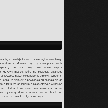
owania, co nadaje im jeszcze niezwyklej osobistego
isiorki serca. Mnóstwo mężczyzn nie potrafi sobie
najlepszy czas na to, żeby zmienić to niedzisiejsze
ą krzyżyki męskie, które nie powodują zbytniego
o ujmowałoby nawet eleganckiemu strojowi. Wiadomo,
 jednak z niekiedy z pewnością przekonają się do
 to z faktu, że są jednym z najczęstszych wyborów,
yłoby śledzić sławne sklepy internetowe i czekać na
ną stylizacją, która ma w sobie troszkę charakteru.
ją się na nie nawet osoby niewierzące.