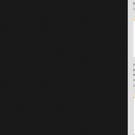
j
D
c
p
M
z
D