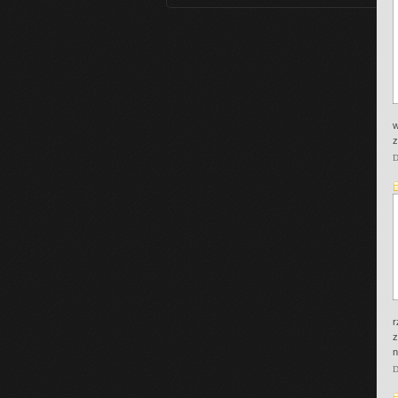
w
z
D
r
z
n
D