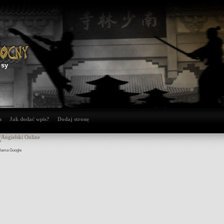
isy
n
Jak dodać wpis?
Dodaj stronę
lama Google