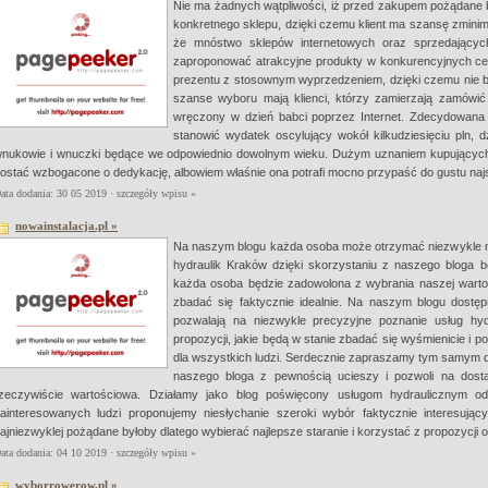
Nie ma żadnych wątpliwości, iż przed zakupem pożądane by
konkretnego sklepu, dzięki czemu klient ma szansę zminim
że mnóstwo sklepów internetowych oraz sprzedających
zaproponować atrakcyjne produkty w konkurencyjnych c
prezentu z stosownym wyprzedzeniem, dzięki czemu nie b
szanse wyboru mają klienci, którzy zamierzają zamówić 
wręczony w dzień babci poprzez Internet. Zdecydowana 
stanowić wydatek oscylujący wokół kilkudziesięciu pln, 
nukowie i wnuczki będące we odpowiednio dowolnym wieku. Dużym uznaniem kupujących r
ostać wzbogacone o dedykację, albowiem właśnie ona potrafi mocno przypaść do gustu naj
ata dodania: 30 05 2019 ·
szczegóły wpisu »
nowainstalacja.pl »
Na naszym blogu każda osoba może otrzymać niezwykle mer
hydraulik Kraków dzięki skorzystaniu z naszego bloga bę
każda osoba będzie zadowolona z wybrania naszej wartośc
zbadać się faktycznie idealnie. Na naszym blogu dostęp
pozwalają na niezwykle precyzyjne poznanie usług hydr
propozycji, jakie będą w stanie zbadać się wyśmienicie i p
dla wszystkich ludzi. Serdecznie zapraszamy tym samym d
naszego bloga z pewnością ucieszy i pozwoli na dostan
zeczywiście wartościowa. Działamy jako blog poświęcony usługom hydraulicznym od 
ainteresowanych ludzi proponujemy niesłychanie szeroki wybór faktycznie interesują
ajniezwyklej pożądane byłoby dlatego wybierać najlepsze staranie i korzystać z propozycji
ata dodania: 04 10 2019 ·
szczegóły wpisu »
wyborrowerow.pl »