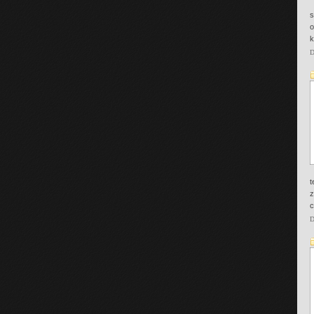
s
o
k
D
t
z
c
D