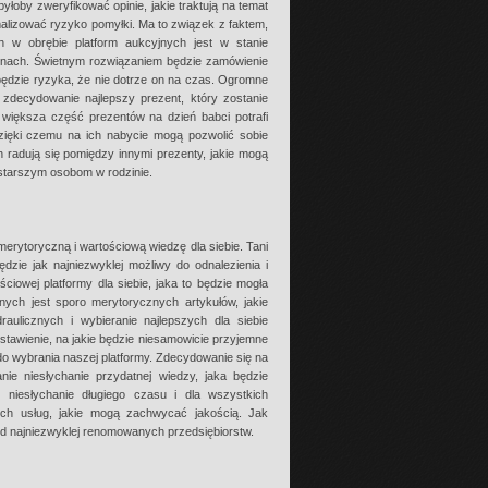
łoby zweryfikować opinie, jakie traktują na temat
alizować ryzyko pomyłki. Ma to związek z faktem,
 w obrębie platform aukcyjnych jest w stanie
enach. Świetnym rozwiązaniem będzie zamówienie
ędzie ryzyka, że nie dotrze on na czas. Ogromne
zdecydowanie najlepszy prezent, który zostanie
większa część prezentów na dzień babci potrafi
dzięki czemu na ich nabycie mogą pozwolić sobie
adują się pomiędzy innymi prezenty, jakie mogą
starszym osobom w rodzinie.
ytoryczną i wartościową wiedzę dla siebie. Tani
dzie jak najniezwyklej możliwy do odnalezienia i
iowej platformy dla siebie, jaka to będzie mogła
nych jest sporo merytorycznych artykułów, jakie
aulicznych i wybieranie najlepszych dla siebie
ostawienie, na jakie będzie niesamowicie przyjemne
o wybrania naszej platformy. Zdecydowanie się na
ie niesłychanie przydatnej wiedzy, jaka będzie
niesłychanie długiego czasu i dla wszystkich
cych usług, jakie mogą zachwycać jakością. Jak
 od najniezwyklej renomowanych przedsiębiorstw.