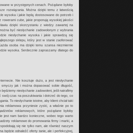
erowane w przystępnych cenach. Pożądane byłoby
sze rozwiązania. Można dzięki temu z łatwością
kle wysoka i jakie będą dostosowane do potrzeb i
rowerami cube, jakie proponują wysokiej jakości
wiu dzięki skorzystaniu z wiedzy zawartej na
można być niesłychanie zadowolonym z wybrania
ędzie niesłychanie wysoka i jakie sprawdzą się
epszego sklepu, który jest w stanie zaoferować
Każda osoba ma dzięki temu szansa niezmiernie
będzie wysoka. Serdecznie zapraszamy dlatego do
.
rnecie. Nie kosztuje dużo, a jest niesłychanie
aj smyczy jak i można dopasować sobie długość,
będziemy niesłychanie zadowoleni, jeśli natrafimy
 swój czas na poszukiwania i dotrzeć do tego, co
nia. To niesłychanie istotne, aby klient chciał taki
 reklamowa przyniesie zyski, a właśnie po to
gadżetów reklamowych, które pożądane byłoby
e jest nam bardzo konieczne, wobec tego warto
adżety reklamowe do promowania firmy i marki, a
e spodobają się nie tylko nam, ale również naszym
będzie odnaleźć oferty tanie, ale i perfekcyjnej,