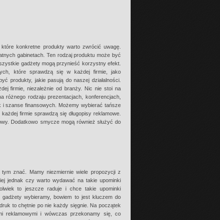
 które konkretne produkty warto zwrócić uwagę.
atnych gabinetach. Ten rodzaj produktu może być
zystkie gadżety mogą przynieść korzystny efekt.
h, które sprawdzą się w każdej firmie, jako
 produkty, jakie pasują do naszej działalności.
j firmie, niezależnie od branży. Nic nie stoi na
a różnego rodzaju prezentacjach, konferencjach,
ak i szanse finansowych. Możemy wybierać tańsze
w każdej firmie sprawdzą się długopisy reklamowe.
owy. Dodatkowo smycze mogą również służyć do
 tym znać. Mamy niezmiernie wiele propozycji z
iej jednak czy warto wydawać na takie upominki
lwiek to jeszcze raduje i chce takie upominki
e gadżety wybieramy, bowiem to jest kluczem do
druk to chętnie po nie każdy sięgnie. Na początek
ami reklamowymi i wówczas przekonamy się, co