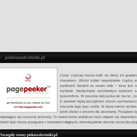
pieknesekretniki.pl
Coraz częściej można trafić na oferty ich grawer
charakteru. Wśród kobiet niepodzielnie rządzą w
wyobrazić biżuterii na swoim ciele – teraz jest 
myślenie. Niesłychanie wyśmienitym wyborem s
dyskomfortu. W noszeniu łańcuszka nie ma nic, c
iż panowie będą początkowo mocno zachowawczy,
noszenia tego typu ozdób. W dużej mierze wynika
jeżeli chodzi o prezent dla ukochanej. Pożądane b
pojawiające się coroczne przeceny. To nowoczesne podejście może objawić się niepowtarzal
Kiedyś były mocno powiązane z kwestiami religijnymi, niemniej jednak obecnie raczej decydu
Szczegóły strony pieknesekretniki.pl: