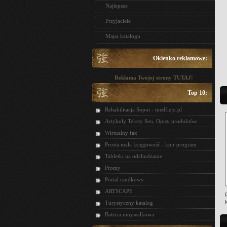
Najlepsze
Przyjaciele
Mapa katalogu
Okienko reklamowe:
Reklama Twojej strony TUTAJ!
Top 10:
Rehabilitacja Sopot - medfizjo.pl
Artykuły Teksty Seo, Opisy produktów
Wirtualny fax
Prosta mała księgowość - kpir program
Tabletki na odchudzanie
Promy
Portal randkowy
ARTSCAPE
Turystyczny katalog
Bateria umywalkowa