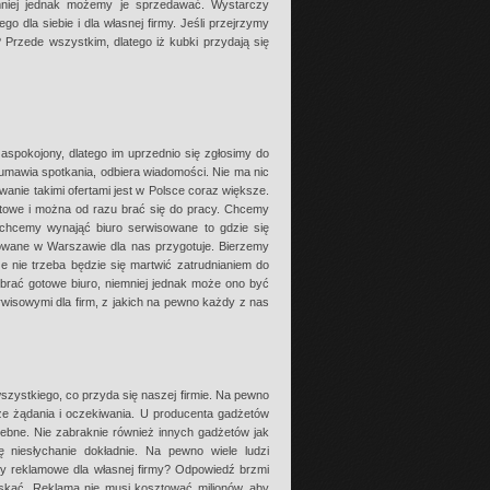
mniej jednak możemy je sprzedawać. Wystarczy
 dla siebie i dla własnej firmy. Jeśli przejrzymy
 Przede wszystkim, dlatego iż kubki przydają się
zaspokojony, dlatego im uprzednio się zgłosimy do
 umawia spotkania, odbiera wiadomości. Nie ma nic
owanie takimi ofertami jest w Polsce coraz większe.
towe i można od razu brać się do pracy. Chcemy
li chcemy wynająć biuro serwisowane to gdzie się
isowane w Warszawie dla nas przygotuje. Bierzemy
e nie trzeba będzie się martwić zatrudnianiem do
wybrać gotowe biuro, niemniej jednak może ono być
wisowymi dla firm, z jakich na pewno każdy z nas
zystkiego, co przyda się naszej firmie. Na pewno
e żądania i oczekiwania. U producenta gadżetów
ebne. Nie zabraknie również innych gadżetów jak
ę niesłychanie dokładnie. Na pewno wiele ludzi
ty reklamowe dla własnej firmy? Odpowiedź brzmi
skać. Reklama nie musi kosztować milionów, aby