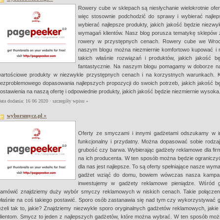
Rowery cube w sklepach są niesłychanie wielokrotnie of
więc stosownie podchodzić do sprawy i wybierać najlep
wybierać najlepsze produkty, jakich jakość będzie niezwy
wymagań klientów. Nasz blog porusza tematykę sklepów z 
rowery w przystępnych cenach. Rowery cube we Wrocła
naszym blogu można niezmiernie komfortowo kupować i 
takich właśnie rozwiązań i produktów, jakich jakość b
fantastycznie. Na naszym blogu pomagamy w doborze najl
artościowe produkty w niezwykle przystępnych cenach i na korzystnych warunkach. 
ezproblemowego dopasowania najlepszych propozycji do swoich potrzeb, jakich jakość 
ostawienia na naszą ofertę i odpowiednie produkty, jakich jakość będzie niezmiernie wysoka
ata dodania: 16 06 2020 ·
szczegóły wpisu »
wyborsmycz.pl »
Oferty ze smyczami i innymi gadżetami odszukamy w inte
funkcjonalny i przydatny. Można dopasować sobie rodz
grubość czy barwa. Wybierając gadżety reklamowe dla firm 
na ich producenta. W ten sposób można będzie ograniczyć
dla nas jest najlepsze. To są oferty spełniające nasze wymaga
gadżet wziąć do domu, bowiem wówczas nasza kampania
inwestujemy w gadżety reklamowe pieniądze. Wśród 
amówić znajdziemy duży wybór smyczy reklamowych w niskich cenach. Takie połączeni
łaśnie na coś takiego postawić. Sporo osób zastanawia się nad tym czy wykorzystywać g
eżeli tak to, jakie? Znajdziemy niezwykle sporo oryginalnych gadżetów reklamowych, jaki
lientom. Smycz to jeden z najlepszych gadżetów, które można wybrać. W ten sposób można 