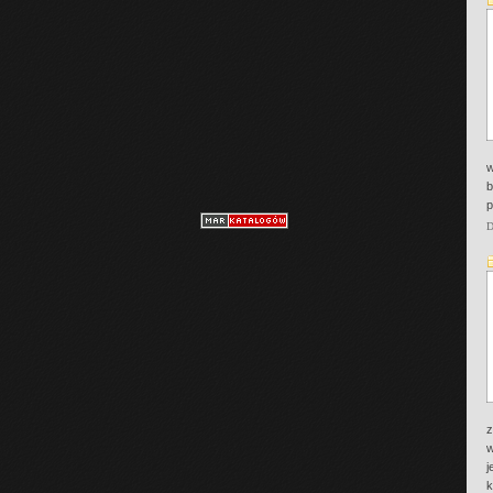
w
b
p
D
z
w
j
k