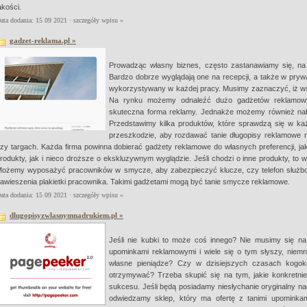
akości.
ata dodania: 15 09 2021 ·
szczegóły wpisu »
gadzet-reklama.pl »
Prowadząc własny biznes, często zastanawiamy się, na
Bardzo dobrze wyglądają one na recepcji, a także w pryw
wykorzystywany w każdej pracy. Musimy zaznaczyć, iż ws
Na rynku możemy odnaleźć dużo gadżetów reklamowyc
skuteczna forma reklamy. Jednakże możemy również nabyć
Przedstawimy kilka produktów, które sprawdzą się w każde
przeszkodzie, aby rozdawać tanie długopisy reklamowe n
zy targach. Każda firma powinna dobierać gadżety reklamowe do własnych preferencji, j
rodukty, jak i nieco droższe o ekskluzywnym wyglądzie. Jeśli chodzi o inne produkty, to 
ożemy wyposażyć pracowników w smycze, aby zabezpieczyć klucze, czy telefon służb
awieszenia plakietki pracownika. Takimi gadżetami mogą być tanie smycze reklamowe.
ata dodania: 15 09 2021 ·
szczegóły wpisu »
dlugopisyzwlasnymnadrukiem.pl »
Jeśli nie kubki to może coś innego? Nie musimy się na
upominkami reklamowymi i wiele się o tym słyszy, niemn
własne pieniądze? Czy w dzisiejszych czasach kogoko
otrzymywać? Trzeba skupić się na tym, jakie konkretni
sukcesu. Jeśli będą posiadamy niesłychanie oryginalny na
odwiedzamy sklep, który ma ofertę z tanimi upomink