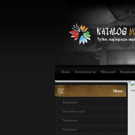
Tylko najlepsze wp
Home
Zarejestruj się
Mój panel
Regulami
Menu:
Rek
Regulamin
Jak dodać wpis?
Najnowsze
Popularne