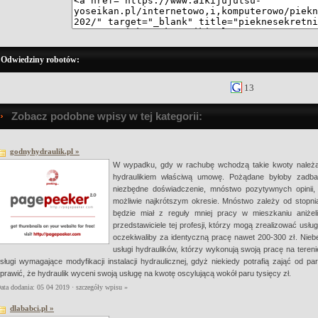
Odwiedziny robotów:
13
Zobacz podobne wpisy w tej kategorii:
godnyhydraulik.pl »
W wypadku, gdy w rachubę wchodzą takie kwoty należał
hydraulikiem właściwą umowę. Pożądane byłoby zadba
niezbędne doświadczenie, mnóstwo pozytywnych opinii
możliwie najkrótszym okresie. Mnóstwo zależy od stopnia
będzie miał z reguły mniej pracy w mieszkaniu aniżel
przedstawiciele tej profesji, którzy mogą zrealizować usług
oczekiwaliby za identyczną pracę nawet 200-300 zł. Nieb
usługi hydraulików, którzy wykonują swoją pracę na teren
sługi wymagające modyfikacji instalacji hydraulicznej, gdyż niekiedy potrafią zająć od pa
prawić, że hydraulik wyceni swoją usługę na kwotę oscylującą wokół paru tysięcy zł.
ata dodania: 05 04 2019 ·
szczegóły wpisu »
dlababci.pl »