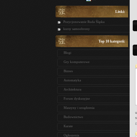
Linki:
Pozycjonowanie Ruda Śląska
kursy samoobrony
Top 10 kategorii:
Blogi
Gry komputerowe
Biznes
Automatyka
Architektura
Forum dyskusyjne
Maszyny i urządzenia
u
Budownictwo
s
D
Karate
Ogłoszenia