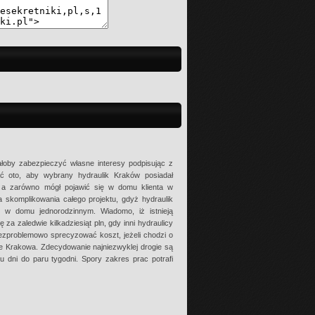
oby zabezpieczyć własne interesy podpisując z
ć oto, aby wybrany hydraulik Kraków posiadał
, a zarówno mógł pojawić się w domu klienta w
 skomplikowania całego projektu, gdyż hydraulik
i w domu jednorodzinnym. Wiadomo, iż istnieją
ę za zaledwie kilkadziesiąt pln, gdy inni hydraulicy
ezproblemowo sprecyzować koszt, jeżeli chodzi o
ie Krakowa. Zdecydowanie najniezwyklej drogie są
ru dni do paru tygodni. Spory zakres prac potrafi