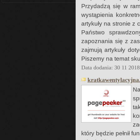
Przydadzą się w ra
wystąpienia konkretn
artykuły na stronie z
Państwo sprawdzony
zapoznania się z za
zajmują artykuły doty
Piszemy na temat sku
Data dodania: 30 11 2018
kratkawentylacyjna.
Na
sp
ta
ko
za
który będzie pełnił f