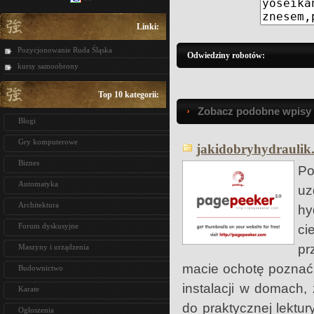
Linki:
Pozycjonowanie Ruda Śląska
Odwiedziny robotów:
kursy samoobrony
Top 10 kategorii:
Zobacz podobne wpisy w
Blogi
Gry komputerowe
jakidobryhydraulik.
Biznes
Po
Automatyka
uz
Architektura
hy
Forum dyskusyjne
ci
pr
Maszyny i urządzenia
macie ochotę poznać 
Budownictwo
instalacji w domach,
Karate
do praktycznej lektur
Ogłoszenia