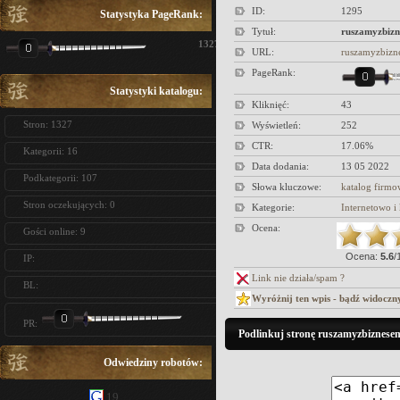
ID:
1295
Statystyka PageRank:
Tytuł:
ruszamyzbizn
1327
URL:
ruszamyzbizn
PageRank:
Statystyki katalogu:
Kliknięć:
43
Stron: 1327
Wyświetleń:
252
CTR:
17.06%
Kategorii: 16
Data dodania:
13 05 2022
Podkategorii: 107
Słowa kluczowe:
katalog firm
Stron oczekujących: 0
Kategorie:
Internetowo 
Ocena:
Gości online: 9
Ocena:
5.6
/
IP:
Link nie działa/spam ?
BL:
Wyróżnij ten wpis - bądź widoczn
PR:
Podlinkuj stronę ruszamyzbiznesem
Odwiedziny robotów:
19