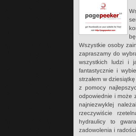
Ws
s
ko
bę
Wszystkie osoby zai
zapraszamy do wybran
wszystkich ludzi i
fantastycznie i wybi
strzałem w dziesiątkę
z pomocy najlepszyc
odpowiednie i może z
najniezwyklej nale
rzeczywiście rzetel
hydraulicy to gwar
zadowolenia i radośc