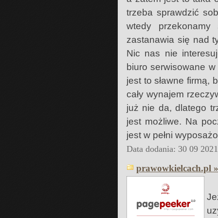
trzeba sprawdzić sob
wtedy przekonamy 
zastanawia się nad t
Nic nas nie interesu
biuro serwisowane w
jest to sławne firmą,
cały wynajem rzeczywi
już nie da, dlatego t
jest możliwe. Na po
jest w pełni wyposaż
Data dodania: 30 09 202
prawowkielcach.pl 
Je
uz