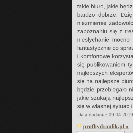
takie biuro, jakie będ
bardzo dobrze. Dzi
niezmiernie zadowol
zapoznaniu się z tr
niesłychanie mocno 
fantastycznie co spra
i komfortowe korzyst
się publikowaniem t
najlepszych ekspert
się na najlepsze biur
będzie przebiegało n
jakie szukają najleps
się w własnej sytuacj
Data dodania: 09 04 201
profhydraulik.pl »