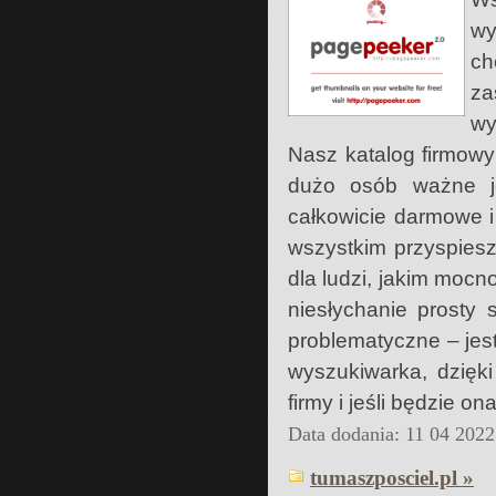
wy
ch
za
wy
Nasz katalog firmowy
dużo osób ważne je
całkowicie darmowe i
wszystkim przyspieszy
dla ludzi, jakim mocn
niesłychanie prosty 
problematyczne – jes
wyszukiwarka, dzięk
firmy i jeśli będzie 
Data dodania: 11 04 2022
tumaszposciel.pl »