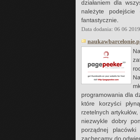
działaniem dla wszy
należyte podejście
fantastycznie.
Data dodania: 06 06 201
naukawbarcelonie.p
Na
za
ro
Na
mł
programowania dla dz
które korzyści pły
rzetelnych artykułów,
niezwykle dobry po
porządnej placówki 
zachęcamy do odwiedz