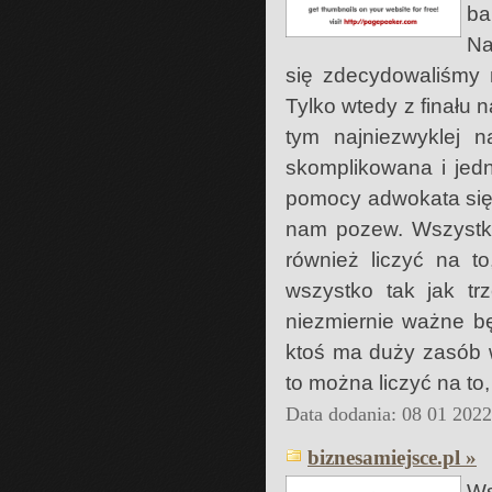
ba
Na
się zdecydowaliśmy 
Tylko wtedy z finału
tym najniezwyklej n
skomplikowana i jed
pomocy adwokata się 
nam pozew. Wszystko
również liczyć na t
wszystko tak jak tr
niezmiernie ważne bę
ktoś ma duży zasób w
to można liczyć na t
Data dodania: 08 01 202
biznesamiejsce.pl »
Ws