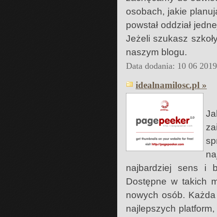
osobach, jakie planu
powstał oddział jedne
Jeżeli szukasz szkoł
naszym blogu.
Data dodania: 10 06 201
idealnamilosc.pl »
Ja
za
sp
na
najbardziej sens i 
Dostępne w takich m
nowych osób. Każda 
najlepszych platform,