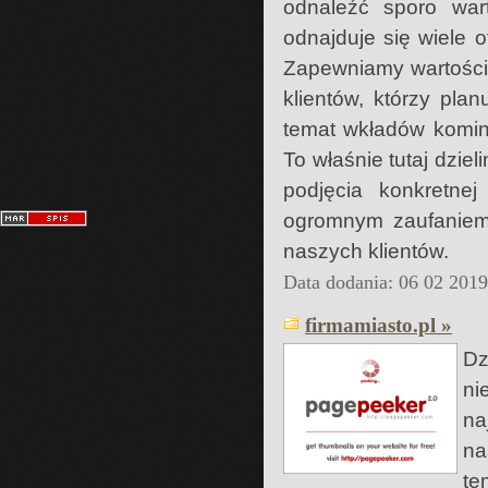
odnaleźć sporo war
odnajduje się wiele 
Zapewniamy wartości
klientów, którzy pla
temat wkładów komi
To właśnie tutaj dzie
podjęcia konkretne
ogromnym zaufaniem 
naszych klientów.
Data dodania: 06 02 201
firmamiasto.pl »
Dz
ni
na
na
te