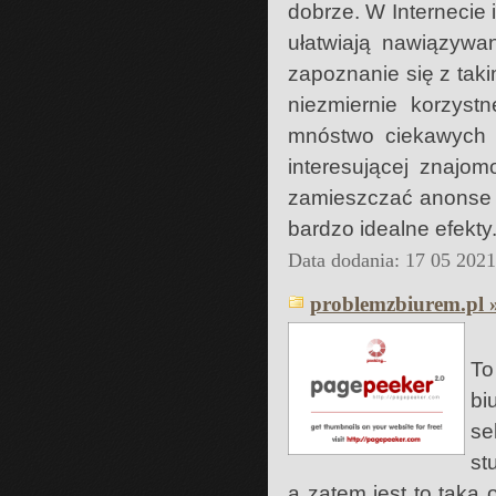
dobrze. W Internecie
ułatwiają nawiązywan
zapoznanie się z tak
niezmiernie korzyst
mnóstwo ciekawych o
interesującej znajo
zamieszczać anonse t
bardzo idealne efekty
Data dodania: 17 05 202
problemzbiurem.pl 
To
bi
se
st
a zatem jest to taka 