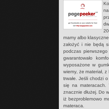
Ko
na
pr
dw
20
mamy albo klasyczne 
założyć i nie będą s
podczas pierwszego 
gwarantowało komfor
wyposażone w gumkę
wiemy, że materiał, z
trwałe. Jeśli chodzi
się na materacach.
znacznie dłużej. Do 
iż bezproblemowo mo
materaca.