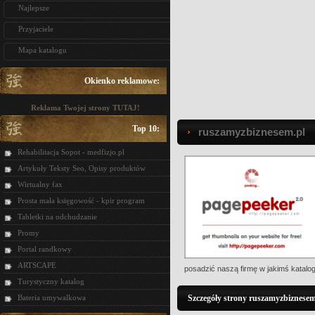
Najlepsze
Przyjaciele
Mapa katalogu
Okienko reklamowe:
Reklama Twojej strony TUTAJ!
Top 10:
ruszamyzbiznesem.pl
Rehabilitacja Sopot - medfizjo.pl
Artykuły Teksty Seo, Opisy produktów
Wirtualny fax
Prosta mała księgowość - kpir program
Tabletki na odchudzanie
Promy
Portal randkowy
ARTSCAPE
posadzić naszą firmę w jakimś katalog
Turystyczny katalog
Bateria umywalkowa
Szczegóły strony ruszamyzbiznesem