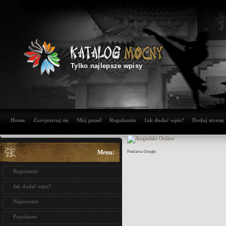
Tylko najlepsze wpisy
Home
Zarejestruj się
Mój panel
Regulamin
Jak dodać wpis?
Dodaj stronę
Menu:
Reklama Google
Regulamin
Jak dodać wpis?
Najnowsze
Popularne