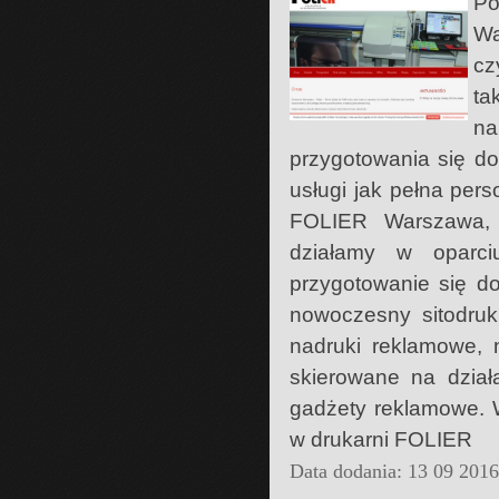
Po
Wa
cz
ta
na
przygotowania się d
usługi jak pełna per
FOLIER Warszawa, m
działamy w oparci
przygotowanie się d
nowoczesny sitodruk
nadruki reklamowe, 
skierowane na działa
gadżety reklamowe. W
w drukarni FOLIER
Data dodania: 13 09 201