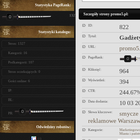
Statystyka PageRank:
Szczegóły strony promo5.pl:
1327
ID:
822
Statystyki katalogu:
Tytuł:
Gadżet
Stron: 1327
URL:
promo5.
Kategorii: 16
PageRank:
Podkategorii: 107
Kliknięć:
964
Stron oczekujących: 0
Wyświetleń:
394
Gości online: 6
IP:
CTR:
244.67
BL:
Data dodania:
10 03 2
Słowa kluczowe:
smycze
PR:
reklamowe Warsza
Odwiedziny robotów:
Kategorie:
Marketingow
Miasta i pańs
19