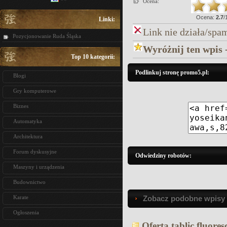
Ocena:
Ocena:
2.7
/
Linki:
Link nie działa/spa
Pozycjonowanie Ruda Śląska
Wyróżnij ten wpis 
Top 10 kategorii:
Podlinkuj stronę promo5.pl:
Blogi
Gry komputerowe
Biznes
Automatyka
Architektura
Forum dyskusyjne
Odwiedziny robotów:
Maszyny i urządzenia
Budownictwo
Karate
Zobacz podobne wpisy w
Ogłoszenia
Oferta tablic fluore