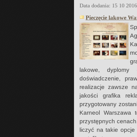
Data dodania: 15 10 201
Pieczęcie lakowe Wa
Sp
Ag
Ka
mo
gr
lakowe, dyplomy ce
doświadczenie, pra
realizacje zawsze n
jakości grafika re
przygotowany zostan
Karneol Warszawa t
przystępnych cenach
liczyć na takie opcj