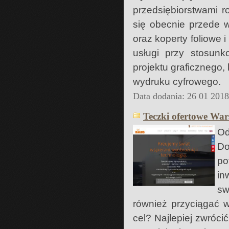
przedsiębiorstwami r
się obecnie przede 
oraz koperty foliowe 
usługi przy stosun
projektu graficznego
wydruku cyfrowego.
Data dodania: 26 01 201
Teczki ofertowe Wa
Od
Do
po
in
sw
również przyciągać w
cel? Najlepiej zwrócić