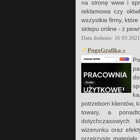
na stronę www i spra
reklamowa czy ołówk
wszystkie firmy, któr
sklepu online - z pew
Data dodania: 16 03 202
PogoGrafika »
Po
p
do
sp
ka
potrzebom klientów, k
towary, a ponadt
dotychczasowych kl
wizerunku oraz efek
przejrzyste materiał