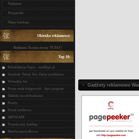
Najlepsze
Przyjaciele
Mapa katalogu
Okienko reklamowe:
Reklama Twojej strony TUTAJ!
Top 10:
Rehabilitacja Sopot - medfizjo.pl
Artykuły Teksty Seo, Opisy produktów
Wirtualny fax
Gadżety reklamowe Wa
Prosta mała księgowość - kpir program
Tabletki na odchudzanie
Promy
Portal randkowy
ARTSCAPE
Turystyczny katalog
Bateria umywalkowa