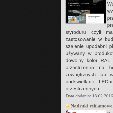
Wa
ww
pr
pr
styroduru czyli m
zastosowanie w budo
szalenie upodabni p
używany w produkow
dowolny kolor RAL 
przestrzenna na ho
zewnętrznych lub wo
podświetlane LEDam
przestrzennych.
Data dodania: 18 02 201
Nadruki reklamowe,