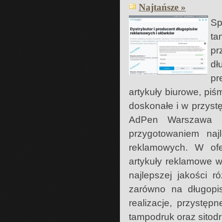
Najtańsze »
Sp
ta
pr
dł
pr
artykuły biurowe, pi
doskonałe i w przyst
AdPen Warszawa cz
przygotowaniem naj
reklamowych. W ofer
artykuły reklamowe 
najlepszej jakości r
zarówno na długopis
realizacje, przystę
tampodruk oraz sitod