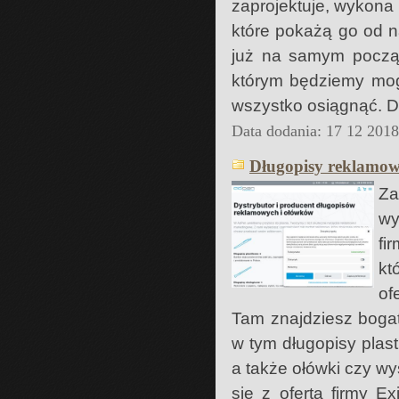
zaprojektuje, wykona
które pokażą go od n
już na samym począt
którym będziemy mogl
wszystko osiągnąć. D
Data dodania: 17 12 201
Długopisy reklamow
Za
wy
fi
kt
of
Tam znajdziesz bogat
w tym długopisy plast
a także ołówki czy w
się z ofertą firmy E