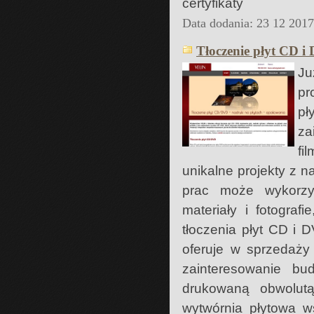
certyfikaty
Data dodania: 23 12 201
Tłoczenie płyt CD i
J
pr
pł
za
fi
unikalne projekty z 
prac może wykorzy
materiały i fotograf
tłoczenia płyt CD i 
oferuje w sprzedaży
zainteresowanie b
drukowaną obwolutą
wytwórnia płytowa w