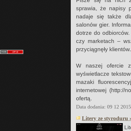
Pisze się na nich 
sprawia, że napisy 
nadaje się także dl
salonów gier. Inform
dotrze do odbiorców.
czy marketach – wsz
przyciągnęły klientów.
W naszej ofercie z
wyświetlacze tekstow
mazaki fluorescency
internetowej (http:/
ofertą.
Data dodania: 09 12 201
Litery ze styroduru 
Li