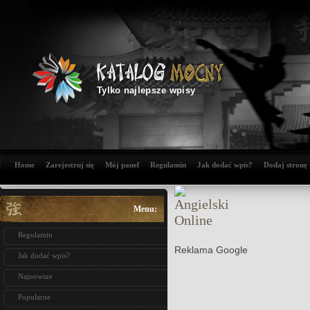
Tylko najlepsze wpisy
Home
Zarejestruj się
Mój panel
Regulamin
Jak dodać wpis?
Dodaj stronę
Menu:
Regulamin
Reklama Google
Jak dodać wpis?
Najnowsze
Popularne