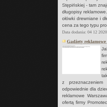
Stępińskiej - tam zna
długopisy reklamowe.
ołówki drewniane i d
cena za tego typu pro
Data dodania: 04 12 202
Gadżety reklamowe
Ja
fi
re
re
ta
z przeznaczeniem
odpowiednie dla dziec
reklamowe Warszawa 
ofertą firmy Promot