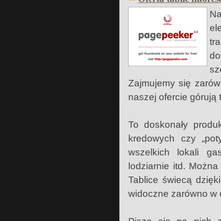
N
el
tr
do
sz
Zajmujemy się zarówn
naszej ofercie górują
To doskonały produkt
kredowych czy „poty
wszelkich lokali ga
lodziarnie itd. Możn
Tablice świecą dzięk
widoczne zarówno w dz