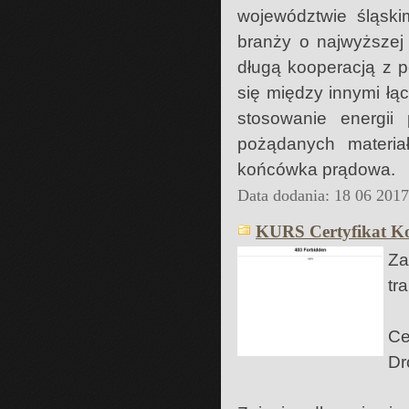
województwie śląsk
branży o najwyższej
długą kooperacją z p
się między innymi łą
stosowanie energii 
pożądanych materi
końcówka prądowa.
Data dodania: 18 06 201
KURS Certyfikat K
Za
tr
Ce
Dr