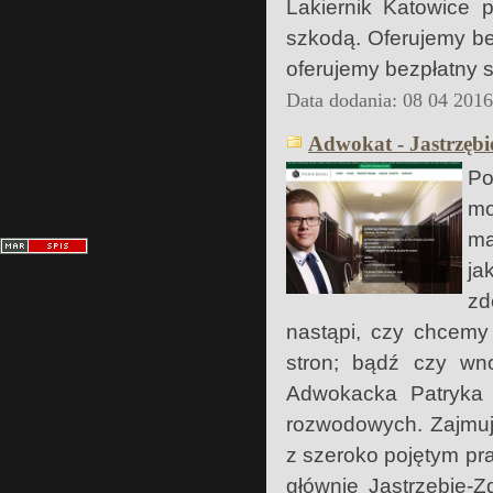
Lakiernik Katowice
szkodą. Oferujemy b
oferujemy bezpłatny
Data dodania: 08 04 201
Adwokat - Jastrzębi
Po
mo
ma
ja
zd
nastąpi, czy chcemy
stron; bądź czy wn
Adwokacka Patryka R
rozwodowych. Zajmuj
z szeroko pojętym pr
głównie Jastrzębie-Z