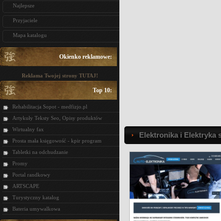
Najlepsze
Przyjaciele
Mapa katalogu
Okienko reklamowe:
Reklama Twojej strony TUTAJ!
Top 10:
Rehabilitacja Sopot - medfizjo.pl
Artykuły Teksty Seo, Opisy produktów
Wirtualny fax
Elektronika i Elektryk
Prosta mała księgowość - kpir program
Tabletki na odchudzanie
Promy
Portal randkowy
ARTSCAPE
Turystyczny katalog
Bateria umywalkowa