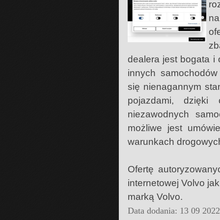
ro
na
of
zb
dealera jest bogata i
innych samochodów 
się nienagannym sta
pojazdami, dzięk
niezawodnych samo
możliwe jest umówi
warunkach drogowyc
Ofertę autoryzowany
internetowej Volvo j
marką Volvo.
Data dodania: 13 09 202