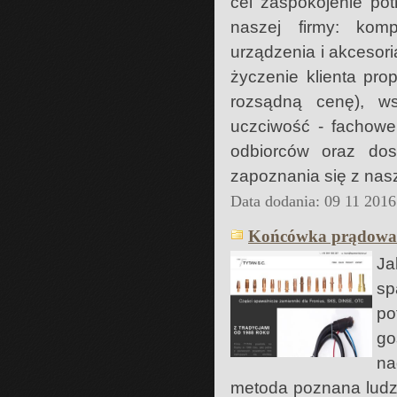
cel zaspokojenie pot
naszej firmy: kom
urządzenia i akcesor
życzenie klienta pr
rozsądną cenę), ws
uczciwość - fachowe
odbiorców oraz do
zapoznania się z nasz
Data dodania: 09 11 2016
Końcówka prądowa 
Ja
sp
po
go
na
metoda poznana ludzi