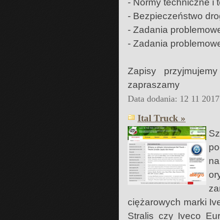
- Normy techniczne i 
- Bezpieczeństwo dr
- Zadania problemowe 
- Zadania problemowe
Zapisy przyjmujemy
zapraszamy
Data dodania: 12 11 2017
Ital Truck »
Sz
po
na
or
za
ciężarowych marki Ive
Stralis czy Iveco Eu