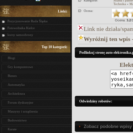
Kategorie:
Miasta i pańs
Technika
»
Ma
Ocena:
Linki:
Ocena:
3.2
/
Pozycjonowanie Ruda Śląska
Link nie działa/spa
Fotowoltaika Kielce
kursy samoobrony
Wyróżnij ten wpis 
Top 10 kategorii:
Podlinkuj stronę auto-elektronika.p
Blogi
Elek
Gry komputerowe
Biznes
Automatyka
Architektura
Odwiedziny robotów:
Forum dyskusyjne
Maszyny i urządzenia
Budownictwo
Zobacz podobne wpisy w
Karate