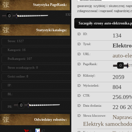
Statystyka PageRank:
gwarancję szybkiej i skutecznej na
zdiagnozować i naprawić najbardziej
1327
Szczegóły strony auto-elektronika.p
Statystyki katalogu:
ID:
134
Stron: 1327
Tytuł:
Elektro
Kategorii: 16
URL:
auto-ele
Podkategorii: 107
PageRank:
Stron oczekujących: 0
Kliknięć:
2059
Gości online: 8
IP:
Wyświetleń:
804
BL:
CTR:
256.09
Data dodania:
22 06 2
PR:
Słowa kluczowe:
Naprawa
Odwiedziny robotów:
Elektryk samochod
6
47