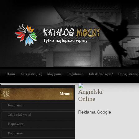
Tylko najlepsze wpisy
Home
Zarejestruj się
Mój panel
Regulamin
Jak dodać wpis?
Dodaj stronę
Menu:
Regulamin
Reklama Google
Jak dodać wpis?
Najnowsze
Popularne