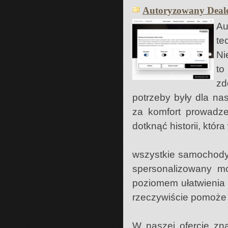
Autoryzowany Deale
Au
te
Ni
to
zd
potrzeby były dla na
za komfort prowadze
dotknąć historii, któr
wszystkie samochody
spersonalizowany mo
poziomem ułatwienia
rzeczywiście pomoże 
W naszej ofercie zn