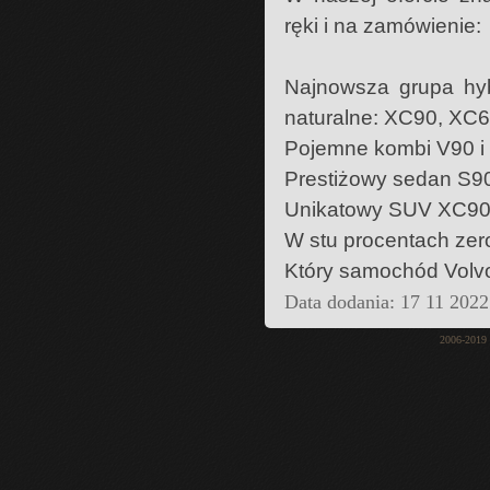
ręki i na zamówienie:
Najnowsza grupa hyb
naturalne: XC90, XC6
Pojemne kombi V90 i
Prestiżowy sedan S90
Unikatowy SUV XC90,
W stu procentach ze
Który samochód Volv
Data dodania: 17 11 2022
2006-2019 