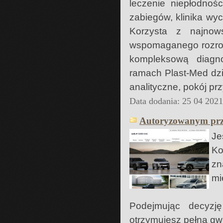
leczenie niepłodnoś
zabiegów, klinika wy
Korzysta z najnow
wspomaganego rozrod
kompleksową diagno
ramach Plast-Med dzi
analityczne, pokój pr
Data dodania: 25 04 202
Autoryzowanym prze
Je
Ko
zn
mi
Podejmując decyz
otrzymujesz pełną gwa