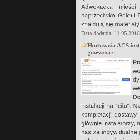
Adwokacka mieści 
naprzeciwko Galerii
znajdują się materiał
Data dodania: 11 05 2016
Hurtownia ACS insta
grzewcza »
Pr
we
dy
we
Do
instalacji na "cito".
kompletacji dostawy 
głównie instalatorzy, 
nas za indywidualne 