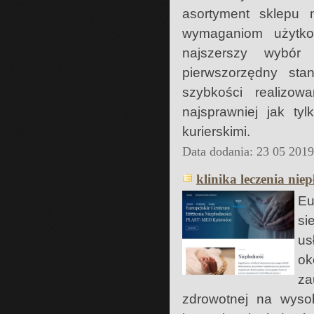
asortyment sklepu 
wymaganiom użytko
najszerszy wybór
pierwszorzędny st
szybkości realizow
najsprawniej jak ty
kurierskimi.
Data dodania: 23 05 201
klinika leczenia nie
Eu
si
us
ok
za
zdrowotnej na wyso