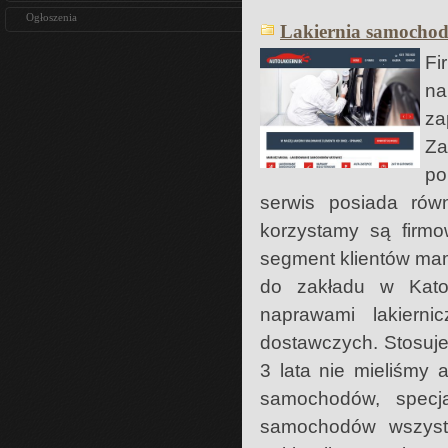
Ogłoszenia
Lakiernia samochodo
Fi
n
z
Za
po
serwis posiada równ
korzystamy są firmo
segment klientów ma
do zakładu w Kato
naprawami lakiern
dostawczych. Stosuje
3 lata nie mieliśmy 
samochodów, spec
samochodów wszyst