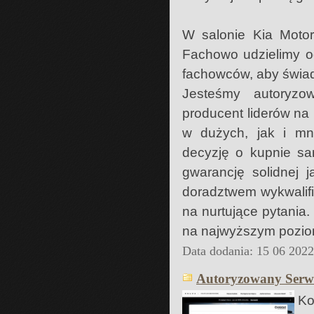
W salonie Kia Moto
Fachowo udzielimy o
fachowców, aby świad
Jesteśmy autoryz
producent liderów na
w dużych, jak i mn
decyzję o kupnie s
gwarancję solidnej 
doradztwem wykwalifi
na nurtujące pytania
na najwyższym pozio
Data dodania: 15 06 202
Autoryzowany Serwi
Ko