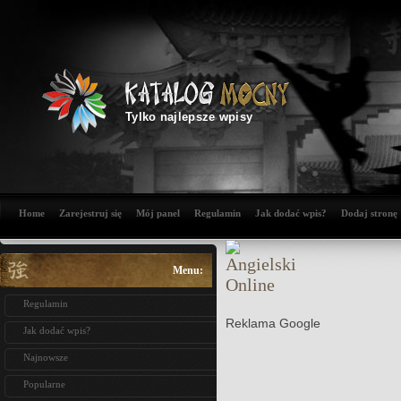
Tylko najlepsze wpisy
Home
Zarejestruj się
Mój panel
Regulamin
Jak dodać wpis?
Dodaj stronę
Menu:
Regulamin
Reklama Google
Jak dodać wpis?
Najnowsze
Popularne