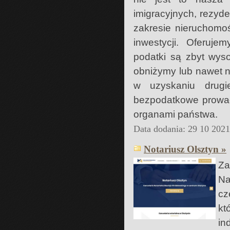
imigracyjnych, rezyd
zakresie nieruchomoś
inwestycji. Oferuje
podatki są zbyt wys
obniżymy lub nawet n
w uzyskaniu drugi
bezpodatkowe prowad
organami państwa.
Data dodania: 29 10 202
Notariusz Olsztyn »
Za
Na
cz
kt
in