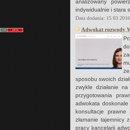
analizowany powie
indywidualnie i stara 
Data dodania: 15 03 201
Adwokat rozwody 
Pr
do
za
mu
że
sposobu swoich dział
zwykle działanie na
przygotowania pra
adwokata doskonale 
konsultacje prawne
złamanie tajemnicy 
pracy kancelarii adw