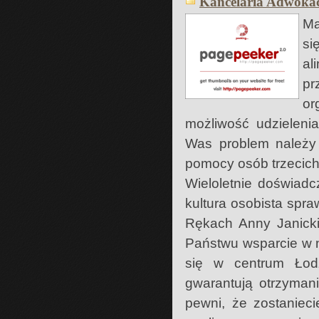
Kancelaria Adwoka
Ma
si
al
pr
or
możliwość udzieleni
Was problem należy
pomocy osób trzecich
Wieloletnie doświadc
kultura osobista spr
Rękach Anny Janicki
Państwu wsparcie w n
się w centrum Łodzi
gwarantują otrzyman
pewni, że zostaniec