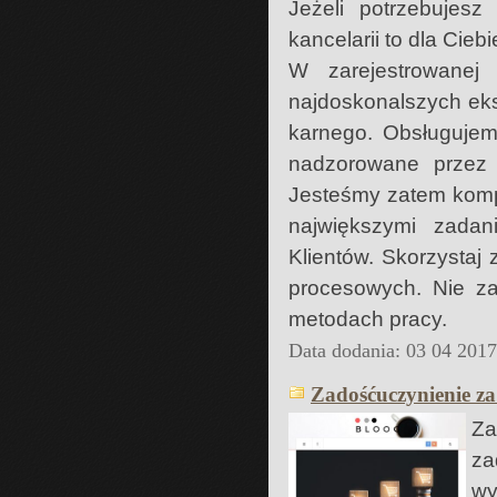
Jeżeli potrzebujes
kancelarii to dla Cieb
W zarejestrowanej 
najdoskonalszych eks
karnego. Obsługujem
nadzorowane przez 
Jesteśmy zatem komp
największymi zadan
Klientów. Skorzystaj
procesowych. Nie za
metodach pracy.
Data dodania: 03 04 201
Zadośćuczynienie z
Za
za
w