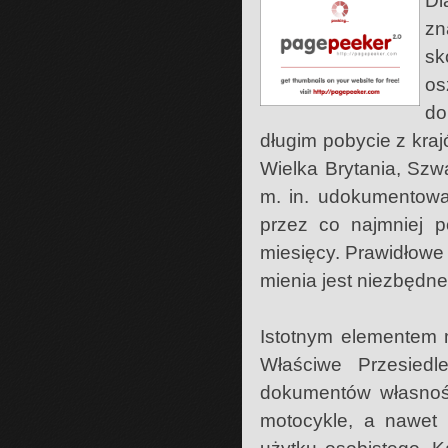
Dl
zn
sk
os
do
długim pobycie z kraj
Wielka Brytania, Szw
m. in. udokumentowa
przez co najmniej p
miesięcy. Prawidłowe
mienia jest niezbędne
Istotnym elementem ma
Właściwe Przesiedl
dokumentów własnośc
motocykle, a nawet 