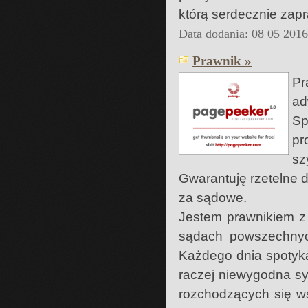
którą serdecznie zap
Data dodania: 08 05 201
Prawnik »
Pr
ad
Sp
pr
sz
Gwarantuję rzetelne 
za sądowe.
Jestem prawnikiem z
sądach powszechnyc
Każdego dnia spotyka
raczej niewygodna sy
rozchodzących się ws