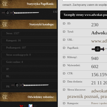
Statystyka PageRank:
cenach. Zachęcamy zatem do współpr
1327
Szczegóły strony www.adwokat-po
ID:
230
Statystyki katalogu:
Tytuł:
Adwoka
Stron: 1327
URL:
www.ad
Kategorii: 16
Podkategorii: 107
PageRank:
Stron oczekujących: 0
Kliknięć:
940
Gości online: 4
Wyświetleń:
602
IP:
CTR:
156.15
BL:
Data dodania:
21 11 2
PR:
Słowa kluczowe:
adwokat
prawnik poznań
,
pra
Odwiedziny robotów:
Kategorie:
Prawo i społe
7
32