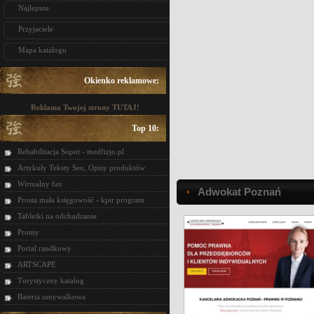
Najlepsze
Przyjaciele
Mapa katalogu
Okienko reklamowe:
Reklama Twojej strony TUTAJ!
Top 10:
Rehabilitacja Sopot - medfizjo.pl
Artykuły Teksty Seo, Opisy produktów
Wirtualny fax
Adwokat Poznań
Prosta mała księgowość - kpir program
Tabletki na odchudzanie
Promy
Portal randkowy
ARTSCAPE
Turystyczny katalog
Bateria umywalkowa