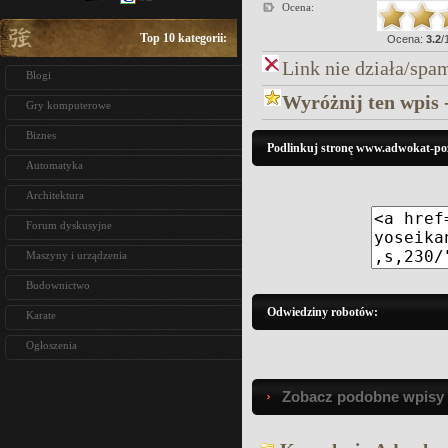
Ocena:
Top 10 kategorii:
Ocena:
3.2
/
Link nie działa/spa
Blogi
Wyróżnij ten wpis 
Gry komputerowe
Biznes
Podlinkuj stronę www.adwokat-po
Automatyka
Architektura
Forum dyskusyjne
Maszyny i urządzenia
Budownictwo
Odwiedziny robotów:
Karate
Ogłoszenia
Zobacz podobne wpisy w