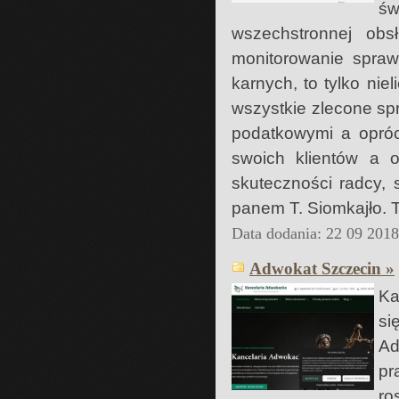
św
wszechstronnej obs
monitorowanie spra
karnych, to tylko nie
wszystkie zlecone sp
podatkowymi a opróc
swoich klientów a 
skuteczności radcy, 
panem T. Siomkajło. T
Data dodania: 22 09 201
Adwokat Szczecin »
Ka
si
Ad
pr
ro