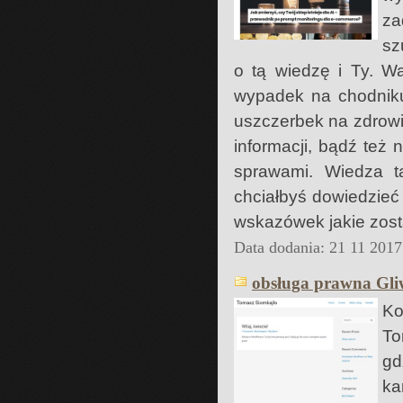
za
sz
o tą wiedzę i Ty. Wa
wypadek na chodnik
uszczerbek na zdrowiu
informacji, bądź też 
sprawami. Wiedza ta
chciałbyś dowiedzieć 
wskazówek jakie zost
Data dodania: 21 11 2017
obsługa prawna Gli
Ko
To
gd
ka