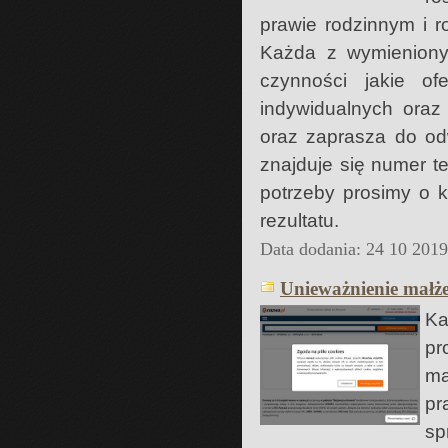
prawie rodzinnym i 
Każda z wymienionyc
czynności jakie of
indywidualnych oraz
oraz zaprasza do odw
znajduje się numer te
potrzeby prosimy o 
rezultatu.
Data dodania: 24 10 201
Unieważnienie małże
Ka
pr
ma
pr
sp