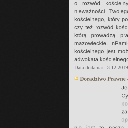
o rozwód kościeln
nieważności Twoje
kościelnego, który 
czy też rozwód kości
którą prowadzą pr
mazowieckie. nPami
kościelnego jest mo
adwokata kościelnego
Data dodania: 13 12 201
Doradztwo Prawne -
Je
Cy
po
za
op
nie jest to nasza 