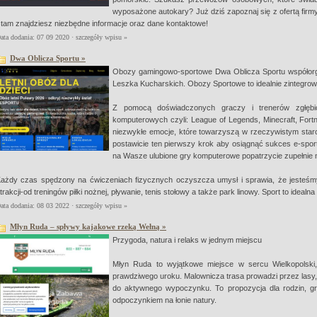
wyposażone autokary? Już dziś zapoznaj się z ofertą firm
 tam znajdziesz niezbędne informacje oraz dane kontaktowe!
ata dodania: 07 09 2020 ·
szczegóły wpisu »
Dwa Oblicza Sportu »
Obozy gamingowo-sportowe Dwa Oblicza Sportu współorga
Leszka Kucharskich. Obozy Sportowe to idealnie zintegrowan
Z pomocą doświadczonych graczy i trenerów zgłębic
komputerowych czyli: League of Legends, Minecraft, Fortn
niezwykłe emocje, które towarzyszą w rzeczywistym starc
postawicie ten pierwszy krok aby osiągnąć sukces e-sport
na Wasze ulubione gry komputerowe popatrzycie zupełnie
ażdy czas spędzony na ćwiczeniach fizycznych oczyszcza umysł i sprawia, że jesteśm
trakcji-od treningów piłki nożnej, pływanie, tenis stołowy a także park linowy. Sport to idea
ata dodania: 08 03 2022 ·
szczegóły wpisu »
Młyn Ruda – spływy kajakowe rzeką Wełną »
Przygoda, natura i relaks w jednym miejscu
Młyn Ruda to wyjątkowe miejsce w sercu Wielkopolski
prawdziwego uroku. Malownicza trasa prowadzi przez lasy, 
do aktywnego wypoczynku. To propozycja dla rodzin, grup
odpoczynkiem na łonie natury.