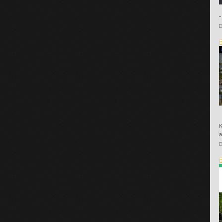
-
D
K
a
D