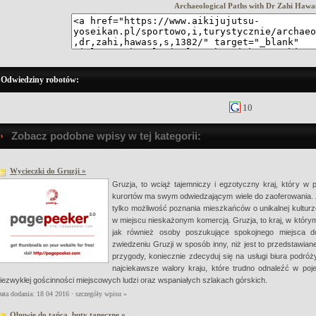
Archaeological Paths with Dr Zahi Hawa
Odwiedziny robotów:
10
Zobacz podobne wpisy w tej kategorii:
Wycieczki do Gruzji »
Gruzja, to wciąż tajemniczy i egzotyczny kraj, który w 
kurortów ma swym odwiedzającym wiele do zaoferowania. Z
tylko możliwość poznania mieszkańców o unikalnej kultur
w miejscu nieskażonym komercją. Gruzja, to kraj, w którym
jak również osoby poszukujące spokojnego miejsca d
zwiedzeniu Gruzji w sposób inny, niż jest to przedstawi
przygody, koniecznie zdecyduj się na usługi biura podróż
najciekawsze walory kraju, które trudno odnaleźć w poje
iezwykłej gościnności miejscowych ludzi oraz wspaniałych szlakach górskich.
ata dodania: 18 04 2016 ·
szczegóły wpisu »
Obuwie do tańca, buty taneczne »