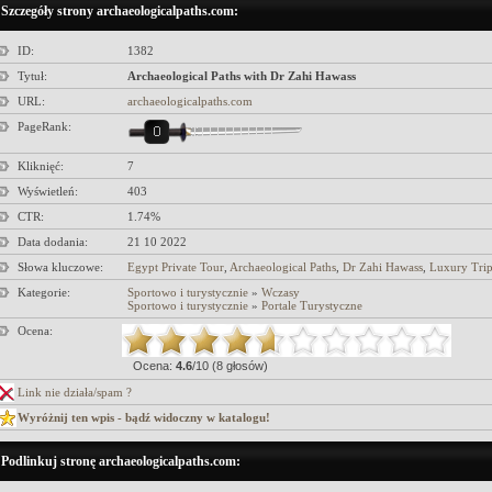
Szczegóły strony archaeologicalpaths.com:
ID:
1382
Tytuł:
Archaeological Paths with Dr Zahi Hawass
URL:
archaeologicalpaths.com
PageRank:
Kliknięć:
7
Wyświetleń:
403
CTR:
1.74%
Data dodania:
21 10 2022
Słowa kluczowe:
Egypt Private Tour
,
Archaeological Paths
,
Dr Zahi Hawass
,
Luxury Trip
Kategorie:
Sportowo i turystycznie
»
Wczasy
Sportowo i turystycznie
»
Portale Turystyczne
Ocena:
Ocena:
4.6
/10 (8 głosów)
Link nie działa/spam ?
Wyróżnij ten wpis - bądź widoczny w katalogu!
Podlinkuj stronę archaeologicalpaths.com: