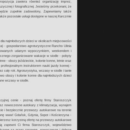
opozycja zawiera również organizację imprez,
zycznej i fotograficznej. Jesteśmy przekonani, że
ędzie zupełnie zadowolony, Zapewniamy także
także pozostałe usługi dostępne w naszej Karczmie
 dla najmłodszych dzieci w okolicach miejscowości
ra) - gospodarstwo agroturystyczne Rancho Ulinia
resowanych udanym wypoczynkiem, weekendem i
cznego zorganizowane wakacje w siodle - pobyty
ne - obozy jeździeckie, kolonie konne, letnie oraz
profesjonalnym instruktorem nauki jazdy konnej -
 cały rok. Agroturystyka, wczasy w siodle i tanie
nowo obozy i kolonie konne dla najmłodszych dzieci
ane wczasy w siodle.
jnej cenie - poznaj ofertę firmy Staroszczyk
ziesz nowoczesne autokary z klimatyzacja, wynajem
ie i bezpiecznie przewozy autokarowe na terenie
ronę www! Gdańsk, Gdynia, Sopot i Kościerzyna -
ierzesz korzystną ofertę na przewozy autokarowe
ą zapewni Ci firma Staroszczyk, województwo
dczone są przez sprawne, nowoczesne i dobrze