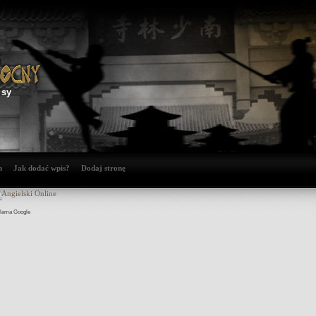
isy
n
Jak dodać wpis?
Dodaj stronę
lama Google