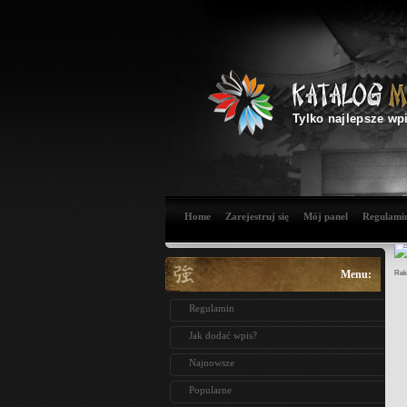
Tylko najlepsze wp
Home
Zarejestruj się
Mój panel
Regulami
Menu:
Rek
Regulamin
Jak dodać wpis?
Najnowsze
Popularne