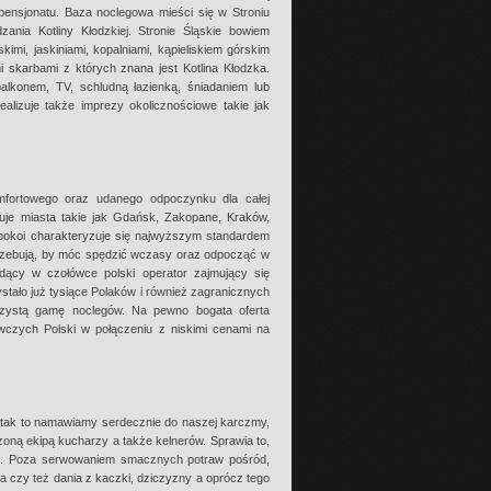
pensjonatu. Baza noclegowa mieści się w Stroniu
ania Kotliny Kłodzkiej. Stronie Śląskie bowiem
kimi, jaskiniami, kopalniami, kąpieliskiem górskim
skarbami z których znana jest Kotlina Kłodzka.
alkonem, TV, schludną łazienką, śniadaniem lub
ealizuje także imprezy okolicznościowe takie jak
ortowego oraz udanego odpoczynku dla całej
uje miasta takie jak Gdańsk, Zakopane, Kraków,
okoi charakteryzuje się najwyższym standardem
rzebują, by móc spędzić wczasy oraz odpocząć w
dący w czołówce polski operator zajmujący się
stało już tysiące Polaków i również zagranicznych
ejrzystą gamę noclegów. Na pewno bogata oferta
wczych Polski w połączeniu z niskimi cenami na
i tak to namawiamy serdecznie do naszej karczmy,
oną ekipą kucharzy a także kelnerów. Sprawia to,
ego. Poza serwowaniem smacznych potraw pośród,
a czy też dania z kaczki, dziczyzny a oprócz tego