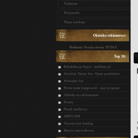
Najlepsze
Przyjaciele
Mapa katalogu
Okienko reklamowe:
Reklama Twojej strony TUTAJ!
Top 10:
Rehabilitacja Sopot - medfizjo.pl
Artykuły Teksty Seo, Opisy produktów
Wirtualny fax
Prosta mała księgowość - kpir program
Tabletki na odchudzanie
Promy
Portal randkowy
ARTSCAPE
Turystyczny katalog
Bateria umywalkowa