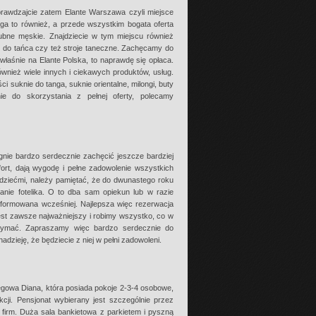
rawdzajcie zatem Elante Warszawa czyli miejsce
ga to również, a przede wszystkim bogata oferta
lubne męskie. Znajdziecie w tym miejscu również
eż do tańca czy też stroje taneczne. Zachęcamy do
 właśnie na Elante Polska, to naprawdę się opłaca.
również wiele innych i ciekawych produktów, usług.
 suknie do tanga, suknie orientalne, milongi, buty
 do skorzystania z pełnej oferty, polecamy
gnie bardzo serdecznie zachęcić jeszcze bardziej
rt, dają wygodę i pełne zadowolenie wszystkich
z dziećmi, należy pamiętać, że do dwunastego roku
danie fotelika. O to dba sam opiekun lub w razie
oinformowana wcześniej. Najlepsza więc rezerwacja
t jest zawsze najważniejszy i robimy wszystko, co w
rzymać. Zapraszamy więc bardzo serdecznie do
adzieję, że będziecie z niej w pełni zadowoleni.
gowa Diana, która posiada pokoje 2-3-4 osobowe,
cji. Pensjonat wybierany jest szczególnie przez
 firm. Duża sala bankietowa z parkietem i pyszną