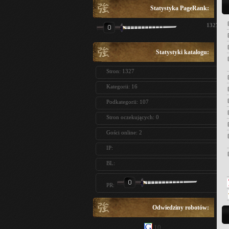
Statystyka PageRank:
1327
Statystyki katalogu:
Stron: 1327
Kategorii: 16
Podkategorii: 107
Stron oczekujących: 0
Gości online: 2
IP:
BL:
PR:
Odwiedziny robotów:
10