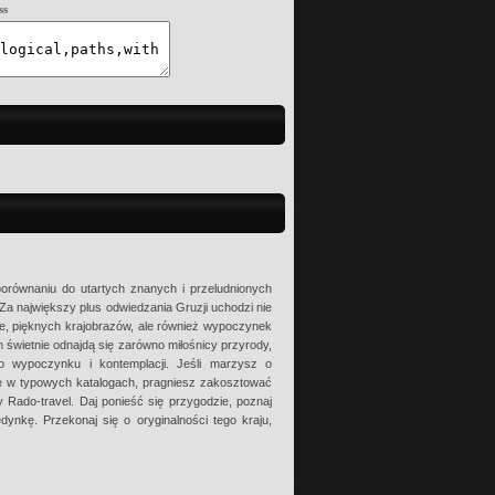
ss
porównaniu do utartych znanych i przeludnionych
a największy plus odwiedzania Gruzji uchodzi nie
ze, pięknych krajobrazów, ale również wypoczynek
 świetnie odnajdą się zarówno miłośnicy przyrody,
o wypoczynku i kontemplacji. Jeśli marzysz o
ane w typowych katalogach, pragniesz zakosztować
y Rado-travel. Daj ponieść się przygodzie, poznaj
dynkę. Przekonaj się o oryginalności tego kraju,