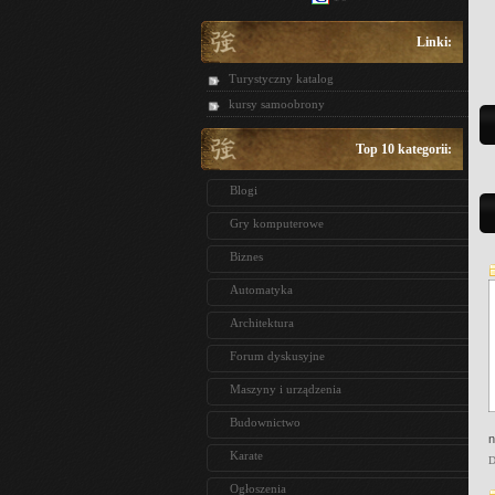
Linki:
Turystyczny katalog
kursy samoobrony
Top 10 kategorii:
Blogi
Gry komputerowe
Biznes
Automatyka
Architektura
Forum dyskusyjne
Maszyny i urządzenia
Budownictwo
n
Karate
D
Ogłoszenia