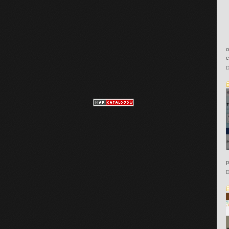
o
c
D
p
D