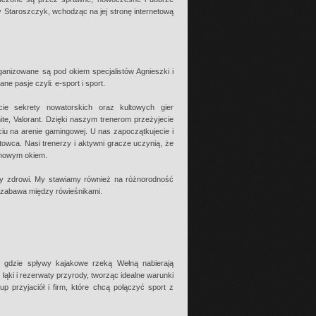
y Staroszczyk, wchodząc na jej stronę internetową
nizowane są pod okiem specjalistów Agnieszki i
e pasje czyli: e-sport i sport.
ie sekrety nowatorskich oraz kultowych gier
ite, Valorant. Dzięki naszym trenerom przeżyjecie
iu na arenie gamingowej. U nas zapoczątkujecie i
owca. Nasi trenerzy i aktywni gracze uczynią, że
 nowym okiem.
y zdrowi. My stawiamy również na różnorodność
lna zabawa między rówieśnikami.
, gdzie spływy kajakowe rzeką Wełną nabierają
łąki i rezerwaty przyrody, tworząc idealne warunki
 przyjaciół i firm, które chcą połączyć sport z