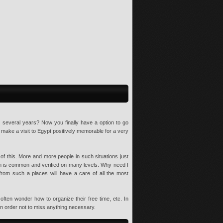
st several years? Now you finally have a option to go
ke a visit to Egypt positively memorable for a very
 of this. More and more people in such situations just
ion is common and verified on many levels. Why need I
s from such a places will have a care of all the most
ften wonder how to organize their free time, etc. In
in order not to miss anything necessary.