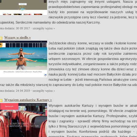
innych mięs zajmujemy się innymi usługami. Nasza pr
prawdopodobieństwo zapewniania profesjonalnej obsługi mu
każdy kto postawi na wypróbowanie naszych usług b
niezwykle przystępne ceny lecz również za jedzenie, lecz 
ujawskiej. Serdecznie namawiamy do odwiedzania naszej Karczmy.
ata dodania: 30 09 2017 ·
szczegóły wpisu »
Wczasy w siodle »
Jeździeckie obozy konne, wczasy w siodle i kolonie konne
Łeba nad polskim (obok znajdują się także dwa duże jezio
serdecznie zaprasza przez cały rok turystów zainte
urlopem sezonowym. W ofercie gospodarstwa agroturysty
turystów indywidualne, zorganizowane a także pobyty rodzin
zimowiska czy też zimowe obozy konne dla dzieci wraz z 
nauka jazdy konnej Łeba nad morzem Bałtyckim działa przez
noclegi w Łebie - jeżeli interesują Państwa atrakcyjne ce
raz także dla młodzieży starszej to zapraszamy do Łeby nad polskie morze Bałtyckie na ud
ata dodania: 24 04 2019 ·
szczegóły wpisu »
Wynajem autokarów Kartuzy »
Wynajem autokarów Kartuzy i wynajem busów w atrakcy
działającej na terenie woj. pomorskiego. W ofercie znajd
busów i wynajem autokarów Kartuzy. Profesjonalne, szybk
kraju i zagranicy - sprawdź ofertę firmy wchodząc na st
tylko z firmą Staroszczyk z województwa pomorskiego wyb
i wynajem busów. Komfortowa podróż dla każdego - j
pomorskie. Szukasz przewozów osobowych, które świa