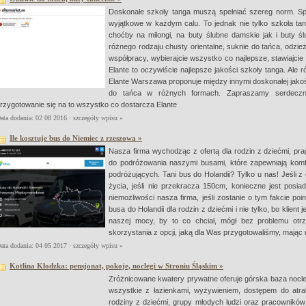
Doskonałe szkoły tanga muszą spełniać szereg norm. Sp
wyjątkowe w każdym calu. To jednak nie tylko szkoła tan
choćby na milongi, na buty ślubne damskie jak i buty ś
różnego rodzaju chusty orientalne, suknie do tańca, odzi
współpracy, wybierajcie wszystko co najlepsze, stawiajcie
Elante to oczywiście najlepsze jakości szkoły tanga. Ale 
Elante Warszawa proponuje między innymi doskonałej jakości
do tańca w różnych formach. Zapraszamy serdecznie
rzygotowanie się na to wszystko co dostarcza Elante
ata dodania: 02 08 2016 ·
szczegóły wpisu »
Ile kosztuje bus do Niemiec z rzeszowa »
Nasza firma wychodząc z ofertą dla rodzin z dziećmi, pra
do podróżowania naszymi busami, które zapewniają komfo
podróżujących. Tani bus do Holandii? Tylko u nas! Jeśli 
życia, jeśli nie przekracza 150cm, konieczne jest posia
niemożliwości nasza firma, jeśli zostanie o tym fakcie p
busa do Holandii dla rodzin z dziećmi i nie tylko, bo klien
naszej mocy, by to co chciał, mógł bez problemu ot
skorzystania z opcji, jaką dla Was przygotowaliśmy, mając n
ata dodania: 04 05 2017 ·
szczegóły wpisu »
Kotlina Kłodzka: pensjonat, pokoje, noclegi w Stroniu Śląskim »
Zróżnicowane kwatery prywatne oferuje górska baza nocle
wszystkie z łazienkami, wyżywieniem, dostępem do atrak
rodziny z dziećmi, grupy młodych ludzi oraz pracowników