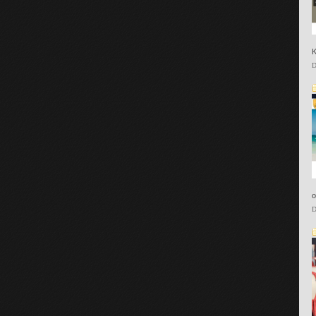
K
D
o
D