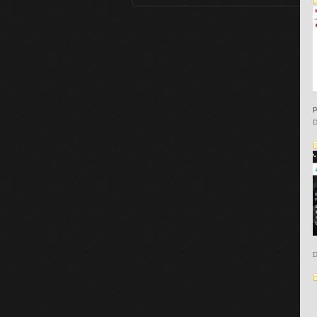
p
D
D