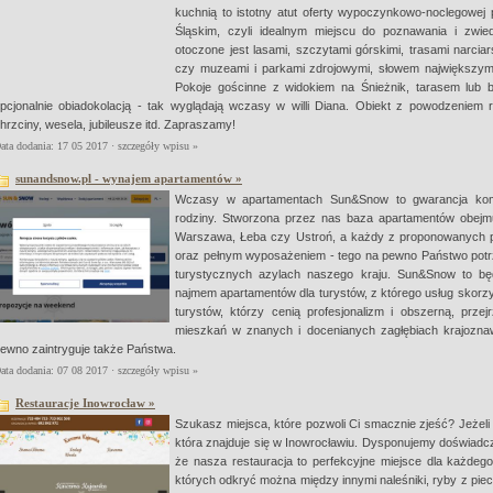
kuchnią to istotny atut oferty wypoczynkowo-noclegowej 
Śląskim, czyli idealnym miejscu do poznawania i zwiedz
otoczone jest lasami, szczytami górskimi, trasami narciars
czy muzeami i parkami zdrojowymi, słowem największymi 
Pokoje gościnne z widokiem na Śnieżnik, tarasem lub b
pcjonalnie obiadokolacją - tak wyglądają wczasy w willi Diana. Obiekt z powodzeniem r
hrzciny, wesela, jubileusze itd. Zapraszamy!
ata dodania: 17 05 2017 ·
szczegóły wpisu »
sunandsnow.pl - wynajem apartamentów »
Wczasy w apartamentach Sun&Snow to gwarancja komf
rodziny. Stworzona przez nas baza apartamentów obejm
Warszawa, Łeba czy Ustroń, a każdy z proponowanych p
oraz pełnym wyposażeniem - tego na pewno Państwo pot
turystycznych azylach naszego kraju. Sun&Snow to bę
najmem apartamentów dla turystów, z którego usług skorzy
turystów, którzy cenią profesjonalizm i obszerną, prz
mieszkań w znanych i docenianych zagłębiach krajozna
ewno zaintryguje także Państwa.
ata dodania: 07 08 2017 ·
szczegóły wpisu »
Restauracje Inowrocław »
Szukasz miejsca, które pozwoli Ci smacznie zjeść? Jeżel
która znajduje się w Inowrocławiu. Dysponujemy doświadcz
że nasza restauracja to perfekcyjne miejsce dla każd
których odkryć można między innymi naleśniki, ryby z piec