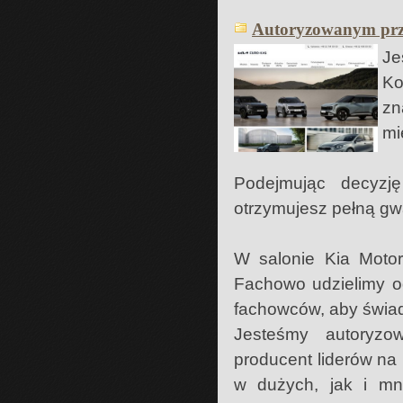
Autoryzowanym prze
Je
Ko
zn
mi
Podejmując decyz
otrzymujesz pełną gwa
W salonie Kia Moto
Fachowo udzielimy o
fachowców, aby świad
Jesteśmy autoryz
producent liderów na
w dużych, jak i mn