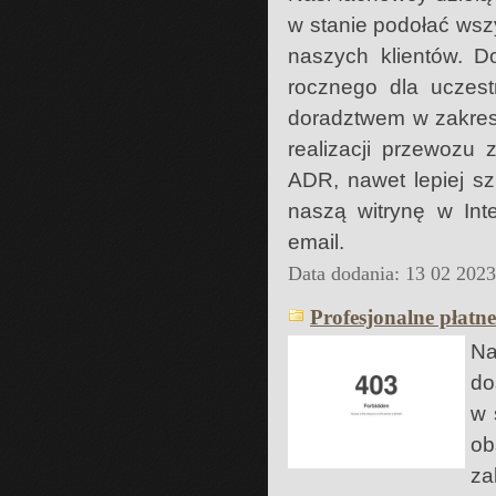
w stanie podołać ws
naszych klientów. 
rocznego dla uczes
doradztwem w zakres
realizacji przewozu
ADR, nawet lepiej s
naszą witrynę w Int
email.
Data dodania: 13 02 202
Profesjonalne płatn
Na
do
w 
ob
za