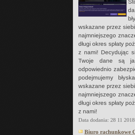
St
da
bł
wskazane przez siebi
najmniejszego znacz
długi okres spłaty po
z nami! Decydując s
Twoje dane są jak
odpowiednio zabezpi
podejmujemy błyska
wskazane przez siebi
najmniejszego znacz
długi okres spłaty po
z nami!
Data dodania: 28 11 2018
Biuro rachunkowe 