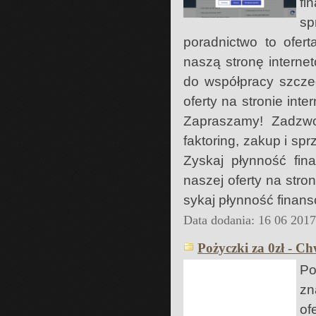
fi
sp
poradnictwo to ofer
naszą stronę interne
do współpracy szcze
oferty na stronie inte
Zapraszamy! Zadzwoń
faktoring, zakup i sp
Zyskaj płynność fi
naszej oferty na stro
sykaj płynność finans
Data dodania: 16 06 201
Pożyczki za 0zł - Ch
Po
zn
of