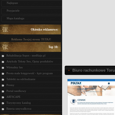
Najlepsze
Przyjaciele
Mapa katalogu
Okienko reklamowe:
Reklama Twojej strony TUTAJ!
Top 10:
Rehabilitacja Sopot - medfizjo.pl
Artykuły Teksty Seo, Opisy produktów
Wirtualny fax
Biuro rachunkowe Toru
Prosta mała księgowość - kpir program
Tabletki na odchudzanie
Promy
Portal randkowy
ARTSCAPE
Turystyczny katalog
Bateria umywalkowa