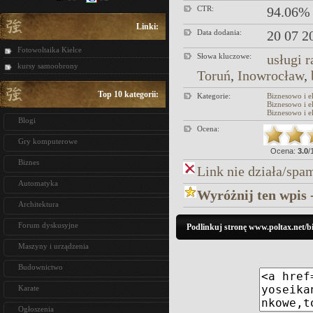
CTR:
94.06%
Linki:
Data dodania:
20 07 2
Fotowoltaika Kielce
Słowa kluczowe:
usługi 
kursy samoobrony
Toruń
,
Inowrocław
,
Top 10 kategorii:
Kategorie:
Biznesowo i 
Biznesowo i 
Biznesowo i 
Blogi
Ocena:
Gry komputerowe
Ocena:
3.0
/
Biznes
Link nie działa/spa
Automatyka
Wyróżnij ten wpis 
Architektura
Forum dyskusyjne
Podlinkuj stronę www.poltax.net/
Maszyny i urządzenia
Budownictwo
Karate
Ogłoszenia