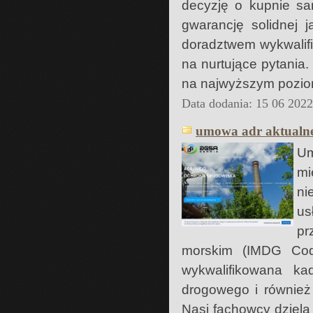
decyzję o kupnie s
gwarancję solidnej 
doradztwem wykwalifi
na nurtujące pytania
na najwyższym pozio
Data dodania: 15 06 202
umowa adr aktualne
U
m
ni
us
pr
morskim (IMDG Cod
wykwalifikowana ka
drogowego i również
Nasi fachowcy dzielą