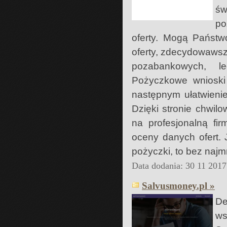
św
po
oferty. Mogą Państw
oferty, zdecydowawszy
pozabankowych, le
Pożyczkowe wnioski
następnym ułatwieni
Dzięki stronie chwil
na profesjonalną fi
oceny danych ofert. 
pożyczki, to bez naj
Data dodania: 30 11 2017
Salvusmoney.pl »
De
ws