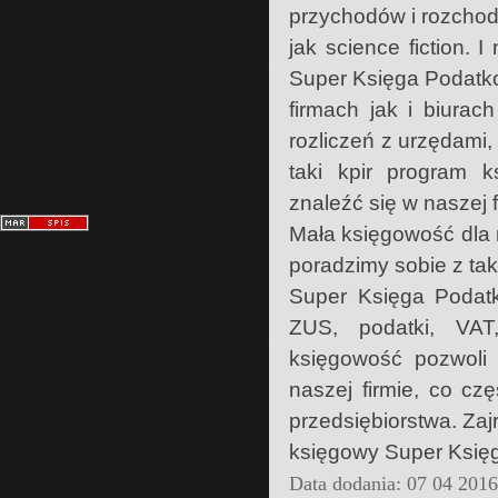
przychodów i rozchod
jak science fiction.
Super Księga Podatko
firmach jak i biura
rozliczeń z urzędami
taki kpir program
znaleźć się w naszej f
Mała księgowość dla m
poradzimy sobie z ta
Super Księga Podat
ZUS, podatki, VAT,
księgowość pozwoli
naszej firmie, co c
przedsiębiorstwa. Zaj
księgowy Super Księg
Data dodania: 07 04 201