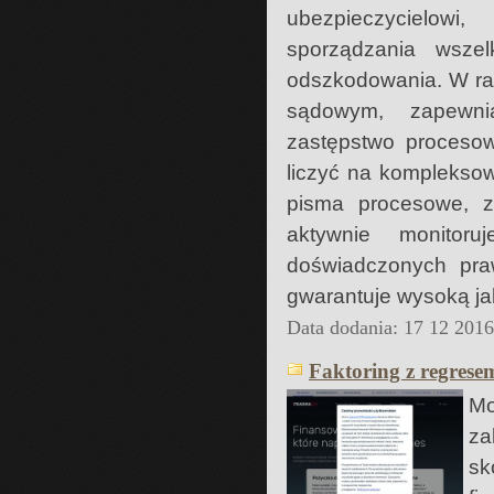
ubezpieczycielow
sporządzania wsze
odszkodowania. W ra
sądowym, zapewnia
zastępstwo proceso
liczyć na komplekso
pisma procesowe, 
aktywnie monitor
doświadczonych pra
gwarantuje wysoką ja
Data dodania: 17 12 201
Faktoring z regrese
Mo
za
sk