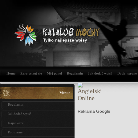
Tylko najlepsze wpisy
Home
Zarejestruj się
Mój panel
Regulamin
Jak dodać wpis?
Dodaj stronę
Menu:
Regulamin
Reklama Google
Jak dodać wpis?
Najnowsze
Popularne