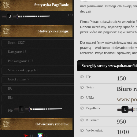
Statystyka PageRank:
nad planowanie strategii dla swojej 
decyzji.
1327
Firma Poltax załatwia także wszelkie 
Razem określimy najlepszy sposób r
Statystyki katalogu:
przez które nie pogubisz się w swoic
Stron: 1327
Dla naszej firmy najważniejsza jest 
prawną i wieloletnie doświadczenie
Kategorii: 16
rozliczać Twoje finanse i sprawniej a
Podkategorii: 107
Szczegóły strony www.poltax.net/b
Stron oczekujących: 0
ID:
150
Gości online: 7
Tytuł:
Biuro 
IP:
BL:
URL:
www.pol
PageRank:
PR:
Kliknięć:
950
Odwiedziny robotów:
Wyświetleń:
1010
11
52