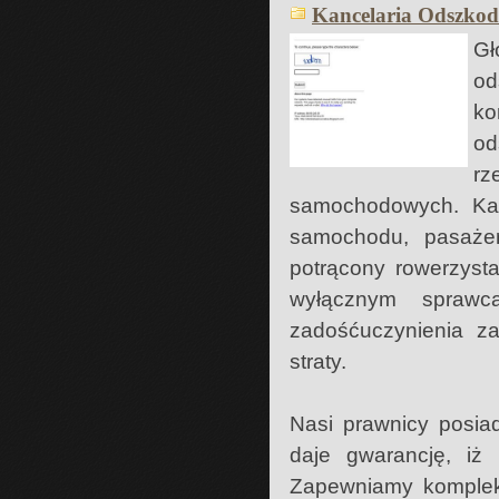
Kancelaria Odszko
Gł
o
k
od
r
samochodowych. Ka
samochodu, pasażer
potrącony rowerzysta
wyłącznym spraw
zadośćuczynienia z
straty.
Nasi prawnicy posia
daje gwarancję, iż 
Zapewniamy komplek