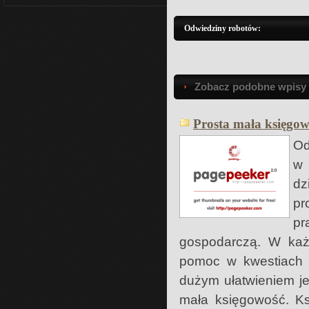
Odwiedziny robotów:
Zobacz podobne wpisy w
Prosta mała księgow
Od
w 
dz
pr
pr
gospodarczą. W każ
pomoc w kwestiach p
dużym ułatwieniem j
mała księgowość. Ks