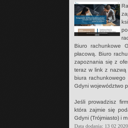
Ra
za
ks
p
ra
Biuro rachunkowe G
płacową. Biuro rach
zapoznania się z ofer
teraz w link z nazwą
biura rachunkowego 
Gdyni województwo p
Jeśli prowadzisz fi
która zajmie się po
Gdyni (Trójmiasto) i 
Data dodania: 13 02 202