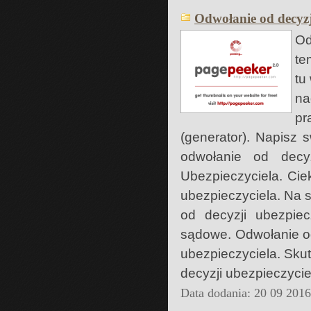
Odwołanie od decyzj
Od
te
tu
na
pr
(generator). Napisz 
odwołanie od decyz
Ubezpieczyciela. Cie
ubezpieczyciela. Na 
od decyzji ubezpiec
sądowe. Odwołanie od
ubezpieczyciela. Sku
decyzji ubezpieczyc
Data dodania: 20 09 201