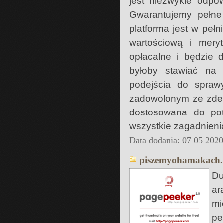
jest niezwykle odpo
Gwarantujemy pełne
platforma jest w pełn
wartościową i meryt
opłacalne i będzie 
byłoby stawiać na 
podejścia do spraw
zadowolonym ze zdecy
dostosowana do pot
wszystkie zagadnieni
Data dodania: 07 05 202
piszemyohamakach.
Du
ar
mi
pe