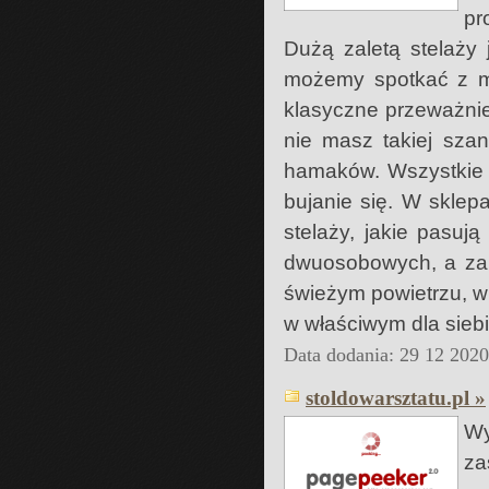
pr
Dużą zaletą stelaży
możemy spotkać z mat
klasyczne przeważnie
nie masz takiej szan
hamaków. Wszystkie s
bujanie się. W skle
stelaży, jakie pasu
dwuosobowych, a zar
świeżym powietrzu, 
w właściwym dla sieb
Data dodania: 29 12 202
stoldowarsztatu.pl »
Wy
za