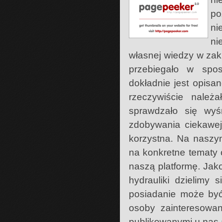
po
ni
ni
własnej wiedzy w zak
przebiegało w spos
dokładnie jest opis
rzeczywiście należ
sprawdzało się wy
zdobywania ciekawej 
korzystna. Na naszym
na konkretne tematy 
naszą platformę. Ja
hydrauliki dzielimy 
posiadanie może być
osoby zainteresowan
publikowanymi u nas 