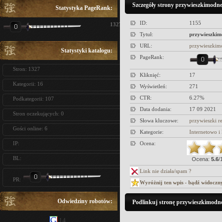
Szczegóły strony przywieszkimodne
Statystyka PageRank:
ID:
1155
1327
Tytuł:
przywieszkim
URL:
przywieszkim
Statystyki katalogu:
PageRank:
Stron: 1327
Kliknięć:
17
Kategorii: 16
Wyświetleń:
271
CTR:
6.27%
Podkategorii: 107
Data dodania:
17 09 2021
Stron oczekujących: 0
Słowa kluczowe:
przywieszki r
Gości online: 6
Kategorie:
Internetowo 
IP:
Ocena:
BL:
Ocena:
5.6
/
Link nie działa/spam ?
PR:
Wyróżnij ten wpis - bądź widoczn
Odwiedziny robotów:
Podlinkuj stronę przywieszkimodne
14