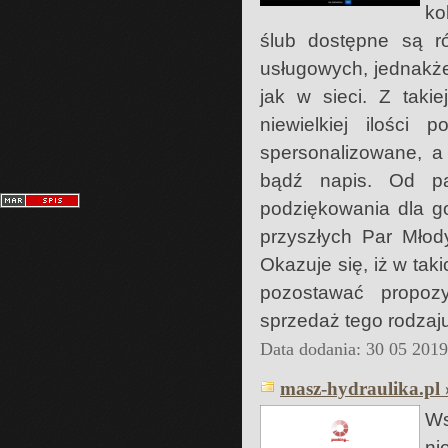
ko
ślub dostępne są ró
usługowych, jednakże 
jak w sieci. Z taki
niewielkiej ilości
spersonalizowane, a
bądź napis. Od pa
podziękowania dla go
przyszłych Par Młod
Okazuje się, iż w ta
pozostawać propoz
sprzedaż tego rodzaj
Data dodania: 30 05 201
masz-hydraulika.pl 
Ws
ni