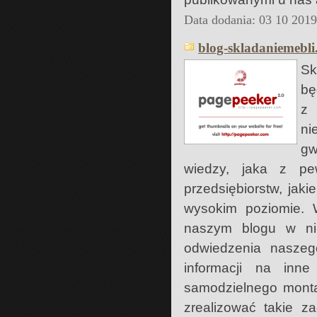
Data dodania: 03 10 201
blog-skladaniemebli.
Sk
bę
z
ni
gw
wiedzy, jaka z pe
przedsiębiorstw, jaki
wysokim poziomie. 
naszym blogu w nie
odwiedzenia naszeg
informacji na inn
samodzielnego monta
zrealizować takie z