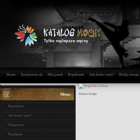
Tylko najlepsze wpisy
Home
Zarejestruj się
Mój panel
Regulamin
Jak dodać wpis?
Dodaj stronę
Menu:
Reklama Google
Regulamin
Jak dodać wpis?
Najnowsze
Popularne