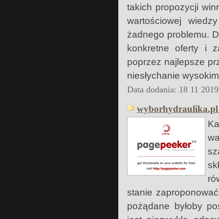
takich propozycji wi
wartościowej wiedzy
żadnego problemu. Dz
konkretne oferty i 
poprzez najlepsze prz
niesłychanie wysokim
Data dodania: 18 11 2019
wyborhydraulika.pl
Ka
wa
sz
sk
ró
stanie zaproponować 
pożądane byłoby po