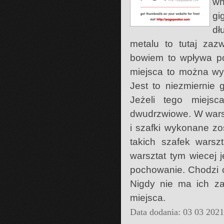
wn
gi
dł
metalu to tutaj za
bowiem to wpływa po
miejsca to można wy
Jest to niezmiernie 
Jeżeli tego miejs
dwudrzwiowe. W wars
i szafki wykonane zo
takich szafek warsz
warsztat tym wiecej j
pochowanie. Chodzi o
Nigdy nie ma ich za
miejsca.
Data dodania: 03 03 202