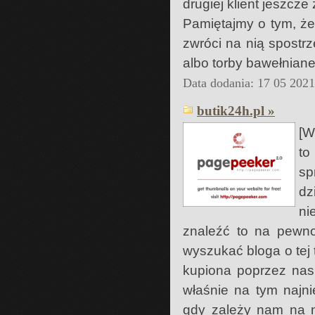
drugiej klient jeszcze
Pamiętajmy o tym, że
zwróci na nią spostr
albo torby bawełniane
Data dodania: 17 05 202
butik24h.pl »
[W
t
sp
dz
ni
znaleźć to na pewn
wyszukać bloga o tej
kupiona poprzez nas 
właśnie na tym najni
gdy zależy nam na n