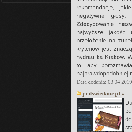
rekomendacje, jaki
negatywne głosy, 
Zdecydowanie niezw
najwyższej jakości
przełożenie na zupeł
kryteriów jest znac
hydraulika Kraków. 
to, aby porozmawi
najprawdopodobniej m
Data dodania: 03 04 201
podswietlane.pl »
Du
po
do
st