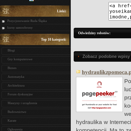
Linki:
Pozycjonowanie Ruda Śląska
kursy samoobrony
Odwiedziny robotów:
Top 10 kategorii:
Blogi
Zobacz podobne wpisy w
Gry komputerowe
Biznes
hydraulikzpomoca.p
Automatyka
Po
Architektura
lu
Forum dyskusyjne
pr
Maszyny i urządzenia
ko
Budownictwo
we
Karate
hydraulika w Interne
kompetencji. Ma to zw
Ogłoszenia