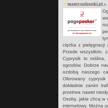
mamysadzonki.pl »
Og
ws
ro
pe
ty
ciężka z pielęgnacji
Przede wszystkim, z
Cyprysik to roślina
ogrodów. Dobrze naw
ozdobą naszego cał
Oferowany cyprysik
dokładnie zanim tra
przetrwa nawet niesły
Osoby, jakie chcą w 
internetowy. Można u