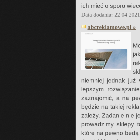
ich mieć o sporo wiece
Data dodania: 22 04 202
abcreklamowe.pl »
Mo
ja
re
sk
niemniej jednak już
lepszym rozwiązanie
zaznajomić, a na pe
będzie na takiej rekl
zależy. Zadanie nie j
prowadzimy sklepy t
które na pewno będą 