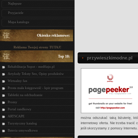
Najlepsze
Przyjaciele
Mapa katalogu
Okienko reklamowe:
Reklama Twojej strony TUTAJ!
Top 10:
przywieszkimodne.pl
Rehabilitacja Sopot - medfizjo.pl
Artykuły Teksty Seo, Opisy produktów
Wirtualny fax
Prosta mała księgowość - kpir program
Tabletki na odchudzanie
Promy
Portal randkowy
ARTSCAPE
można odszukać taką biżuterię, kt
internetowy oferta. Nie trzeba traci
Turystyczny katalog
jeśli skorzystamy z pomocy Internetu.
Bateria umywalkowa