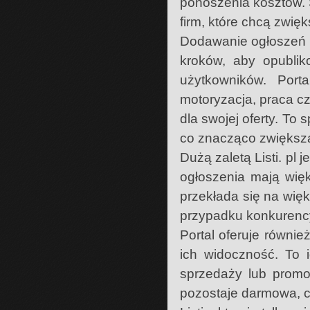
ponoszenia kosztów. 
firm, które chcą zwię
Dodawanie ogłoszeń na 
kroków, aby opublik
użytkowników. Porta
motoryzacja, praca c
dla swojej oferty. To 
co znacząco zwiększa
Dużą zaletą Listi. pl 
ogłoszenia mają wię
przekłada się na wię
przypadku konkurencyj
Portal oferuje równi
ich widoczność. To 
sprzedaży lub promo
pozostaje darmowa, c