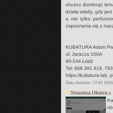
chcesz domknąć temat 
działa wtedy, gdy jest
a nie tylko perfumo
zapoznania się z nasz
KUBATURA Adam Pa
ul. Jaracza 100A
90-244 Łódź
Tel: 668 391 919, 79
https://kubatura-lab. pl
Data dodania: 13 02 202
Notariusz Olsztyn »
Ka
ob