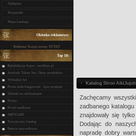
Najlepsze
Przyjaciele
Mapa katalogu
Okienko reklamowe:
Reklama Twojej strony TUTAJ!
Top 10:
Rehabilitacja Sopot - medfizjo.pl
Artykuły Teksty Seo, Opisy produktów
Wirtualny fax
Katalog Stron AikiJujut
Prosta mała księgowość - kpir program
Tabletki na odchudzanie
Zachęcamy wszystki
Promy
zadbanego katalogu 
Portal randkowy
znajdowały się tylk
ARTSCAPE
Turystyczny katalog
Dodając do naszych
Bateria umywalkowa
napradę dobry wart