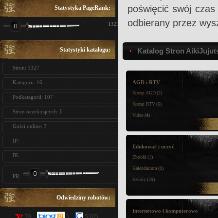
poświęcić swój czas 
Statystyka PageRank:
odbierany przez wysz
1327
Statystyki katalogu:
Katalog Stron AikiJujut
Stron: 1327
Kategorii: 16
AGD i RTV
Sprzęt AGD
(2)
Podkategorii: 107
Sprzęt RTV
(6)
Stron oczekujących: 0
Video
(4)
Gości online: 3
IP:
Edukować i uczyć
BL:
Ebooki
(1)
Kalendarium
(0)
PR:
Szkoły
(29)
Odwiedziny robotów:
Internetowo i komputerowo
59
3
5365