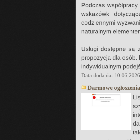
Podczas współpracy kl
wskazówki dotycząc
codziennymi wyzwania
naturalnym elementem
Usługi dostępne są z
propozycja dla osób,
indywidualnym podejś
Data dodania: 10 06 202
Darmowe ogłoszenia 
Li
sz
in
da
ta