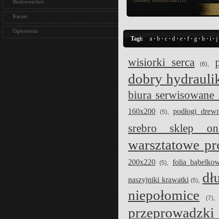
Gabinety kosmetyczne
(13)
Budownictwo
Karate
Ogłoszenia
Tagi
:
a
·
b
·
c
·
d
·
e
·
f
·
g
·
h
·
i
·
j
wisiorki serca
,
(6)
dobry hydraul
biura serwisowane 
160x200
podłogi drew
,
(5)
srebro sklep onl
warsztatowe pr
200x220
folia bąbelko
,
(5)
dł
naszyjniki krawatki
,
(5)
niepołomice
(7)
przeprowadzki