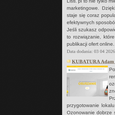
Listi. pl to nie tylko
marketingowe. Dzięki
staje się coraz pop
efektywnych sposobów
Jeśli szukasz odpowie
to rozwiązanie, któr
publikacji ofert online.
Data dodania: 03 04 202
KUBATURA Adam P
Po
re
oz
zn
P
przygotowanie lokalu
Ozonowanie dobrze sp