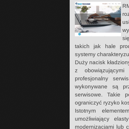
RM
ro
us
wy
si
takich jak hale pro
systemy charakteryzuj
Duży nacisk kładziony
z obowiązującymi 
profesjonalny serw
wykonywane są prz
serwisowe. Takie po
ograniczyć ryzyko ko
Istotnym elemente
umożliwiający elas
modernizacjami lub