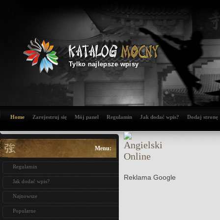
Tylko najlepsze wpisy
Home
Zarejestruj się
Mój panel
Regulamin
Jak dodać wpis?
Dodaj stronę
Menu:
Regulamin
Reklama Google
Jak dodać wpis?
Najnowsze
Popularne