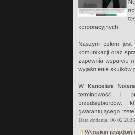
No
n
te
korporacyjnych.
Naszym celem jest 
komunikacji oraz spr
zapewnia wsparcie n
wyjaśnienie skutków p
W Kancelarii Notari
terminowość i pr
przedsiębiorców, 
gwarantującego rzete
Data dodania: 06 02 202
Wynajem urządzeń c