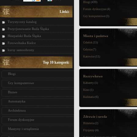
Blogi
(439)
Forum dyskusyjne
(4)
Linki:
Gry komputerowe
(3)
Turystyczny katalog
Pozycjonowanie Ruda Śląska
Hiszpański Ruda Śląska
Miasta i państwa
Gdańsk
(15)
Fotowoltaika Kielce
Gdynia
(7)
kursy samoobrony
Katowice
(11)
Top 10 kategorii:
Blogi
Rozrywkowo
Gry komputerowe
Kabarety
(1)
Kino
(1)
Biznes
Kulinaria
(6)
Automatyka
Architektura
Zdrowie i uroda
Forum dyskusyjne
Biżuteria
(2)
Maszyny i urządzenia
Fryzjerzy
(4)