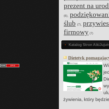
prezent na uro
podziękowani
,
(6)
ślub
przywies
,
(7)
firmowy
(7)
Katalog Stron AikiJuju
Dietetyk pomagający
Wi
je
Di
wy
ul
żywienia, który będzi