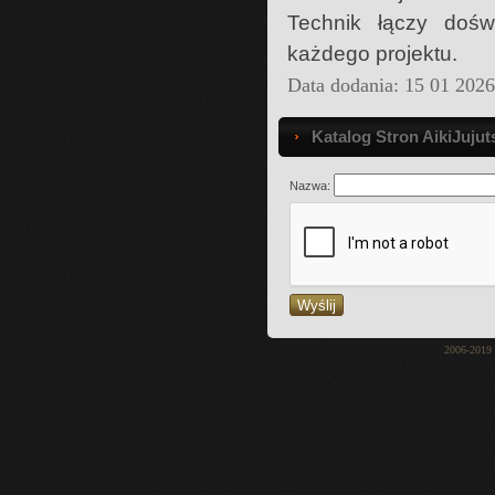
Technik łączy dośw
każdego projektu.
Data dodania: 15 01 202
Katalog Stron AikiJujut
Nazwa:
2006-2019 